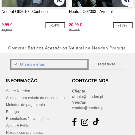
W1
W1
Neutral O93010 - Cachecol
Neutral O92003 - Avental
9,99 €
20,99 €
-14%
-18%
11,60 €
25,70 €
Comprar
Básicos Acessórios Neutral
na Needen Portugal
registe-se!
INFORMAÇÃO
CONTACTE-NOS
Sobre Needen
Cliente
cliente@needen.pt
Acompanhar estado da encomenda
Vendas
Métodos de pagamento
vendas@needen.pt
Entrega
Reembolsos / devoluções
Ajuda & FAQs
Nossos compromissos