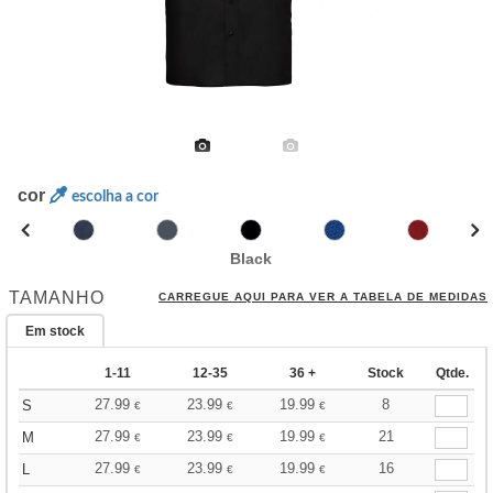
cor
escolha a cor
Black
TAMANHO
CARREGUE AQUI PARA VER A TABELA DE MEDIDAS
Em stock
1-11
12-35
36 +
Stock
Qtde.
27.99
23.99
19.99
8
S
€
€
€
27.99
23.99
19.99
21
M
€
€
€
27.99
23.99
19.99
16
L
€
€
€