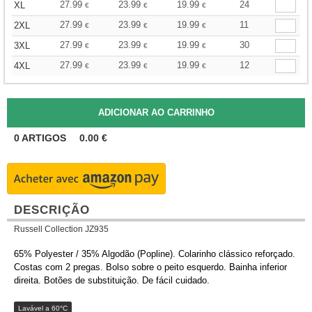
27.99
23.99
19.99
24
XL
€
€
€
27.99
23.99
19.99
11
2XL
€
€
€
27.99
23.99
19.99
30
3XL
€
€
€
27.99
23.99
19.99
12
4XL
€
€
€
0
ARTIGOS
0.00
€
DESCRIÇÃO
Russell Collection JZ935
65% Polyester / 35% Algodão (Popline). Colarinho clássico reforçado.
Costas com 2 pregas. Bolso sobre o peito esquerdo. Bainha inferior
direita. Botões de substituição. De fácil cuidado.
Lavável a 60°C