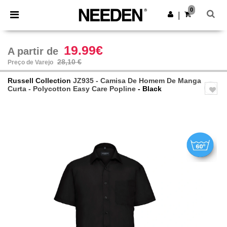
×
App Needen
0
Obter app
|
Melhores preços na app!
19.99€
A partir de
28,10 €
Preço de Varejo
Russell Collection
JZ935 - Camisa De Homem De Manga
Curta - Polycotton Easy Care Popline
- Black
Previous
Next