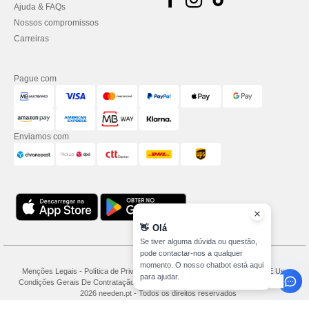
Ajuda & FAQs
Nossos compromissos
Carreiras
Pague com
Enviamos com
👋
Olá
Se tiver alguma dúvida ou questão,
pode contactar-nos a qualquer
momento. O nosso chatbot está aqui
Menções Legais
-
Política de Privacidade
-
Condições Gerais De Acesso E Uso
-
para ajudar.
Condições Gerais De Contratação
-
Política de cookies
-
Mapa do Site
Copyright
2026 needen.pt - Todos os direitos reservados