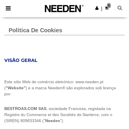
×
App Needen
0
Obter app
|
Melhores preços na app!
Política De Cookies
VISÃO GERAL
Este sítio Web de comércio eletrónico: www.needen.pt
(
“Website”
) e a marca Needen® são explorados sob licença
por:
BESTROAS.COM SAS
, sociedade Francesa, registada na
Registre du Commerce et des Sociétés de Nanterre, com o
(SIREN) 809833346 ("
Needen
").