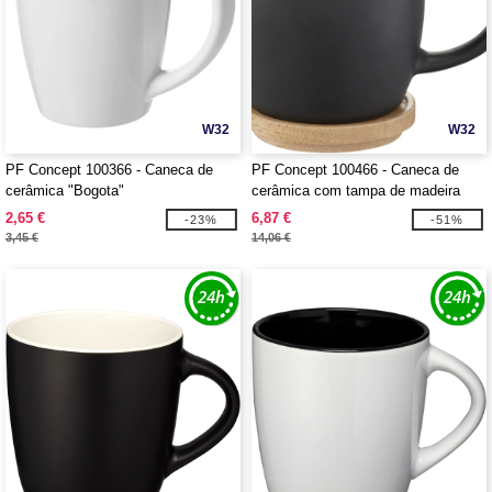
W32
W32
PF Concept 100366 - Caneca de
PF Concept 100466 - Caneca de
cerâmica "Bogota"
cerâmica com tampa de madeira
"Hearth"
2,65 €
6,87 €
-23%
-51%
3,45 €
14,06 €