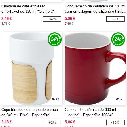
Chávena de café expresso
Copo térmico de cerâmica de 330 ml
empilhável de 130 ml "Olympia" -
com embalagem de silicone e tampa
EgotierPro 100805
de plástico "Java" - EgotierPro
2,49 €
5,96 €
-34%
-22%
100808
3,76 €
7,60 €
W32
W32
Copo térmico com capa de bambu
Caneca de cerâmica de 330 ml
de 340 ml "Fika" - EgotierPro
"Laguna" - EgotierPro 100843
100809
3,43 €
5,06 €
-62%
-23%