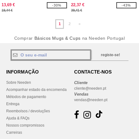
Ellipse"
13,69 €
22,37 €
-30%
-43%
19,44 €
39,41 €
1
2
»
Comprar
Básicos Mugs & Cups
na Needen Portugal
registe-se!
INFORMAÇÃO
CONTACTE-NOS
Sobre Needen
Cliente
cliente@needen.pt
Acompanhar estado da encomenda
Vendas
Métodos de pagamento
vendas@needen.pt
Entrega
Reembolsos / devoluções
Ajuda & FAQs
Nossos compromissos
Carreiras