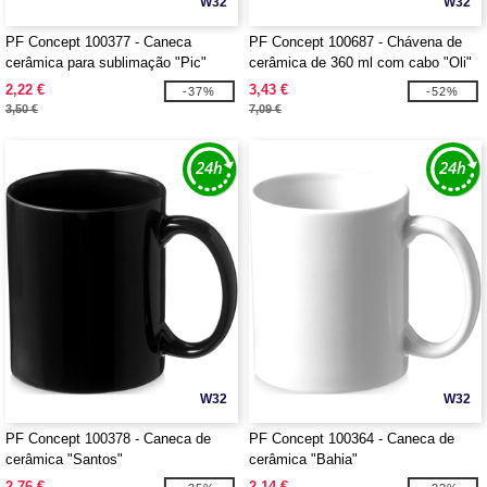
W32
W32
PF Concept 100377 - Caneca
PF Concept 100687 - Chávena de
cerâmica para sublimação "Pic"
cerâmica de 360 ml com cabo "Oli"
2,22 €
3,43 €
-37%
-52%
3,50 €
7,09 €
W32
W32
PF Concept 100378 - Caneca de
PF Concept 100364 - Caneca de
cerâmica "Santos"
cerâmica "Bahia"
2,76 €
2,14 €