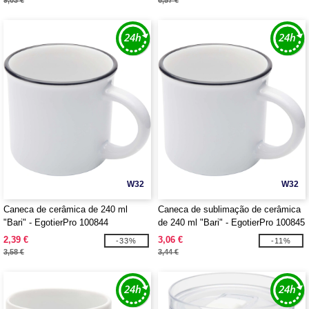
9,03 €
6,57 €
W32
W32
Caneca de cerâmica de 240 ml
Caneca de sublimação de cerâmica
"Bari" - EgotierPro 100844
de 240 ml "Bari" - EgotierPro 100845
2,39 €
3,06 €
-33%
-11%
3,58 €
3,44 €