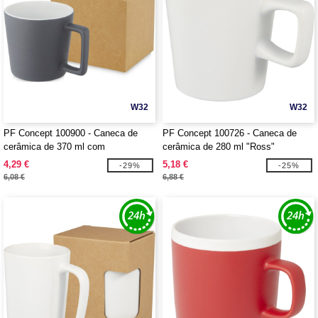
W32
W32
PF Concept 100900 - Caneca de
PF Concept 100726 - Caneca de
cerâmica de 370 ml com
cerâmica de 280 ml "Ross"
acabamento mate "Cali"
4,29 €
5,18 €
-29%
-25%
6,08 €
6,88 €