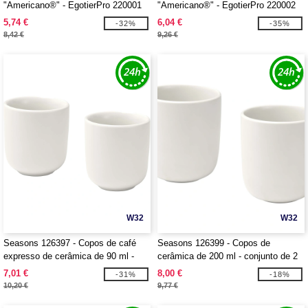
"Americano®" - EgotierPro 220001
"Americano®" - EgotierPro 220002
5,74 €
6,04 €
-32%
-35%
8,42 €
9,26 €
W32
W32
Seasons 126397 - Copos de café
Seasons 126399 - Copos de
expresso de cerâmica de 90 ml -
cerâmica de 200 ml - conjunto de 2
conjunto de 2 "Male"
"Male"
7,01 €
8,00 €
-31%
-18%
10,20 €
9,77 €