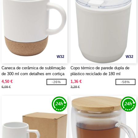
W32
W32
Caneca de cerâmica de sublimação
Copo térmico de parede dupla de
de 300 ml com detalhes em cortiça
plástico reciclado de 180 ml
"Billie" - EgotierPro 100846
"Hudson" - EgotierPro 100852
4,50 €
1,36 €
-26%
-58%
6,09 €
3,28 €