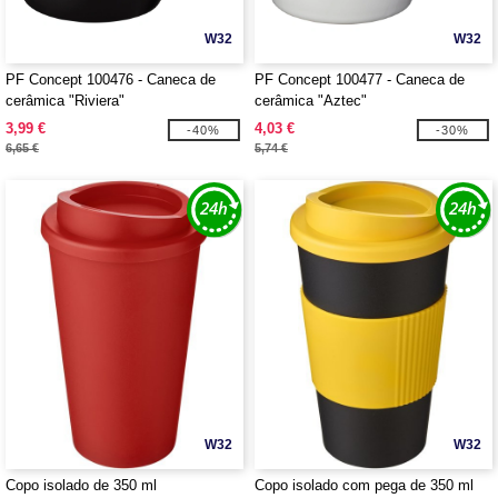
W32
W32
PF Concept 100476 - Caneca de
PF Concept 100477 - Caneca de
cerâmica "Riviera"
cerâmica "Aztec"
3,99 €
4,03 €
-40%
-30%
6,65 €
5,74 €
W32
W32
Copo isolado de 350 ml
Copo isolado com pega de 350 ml