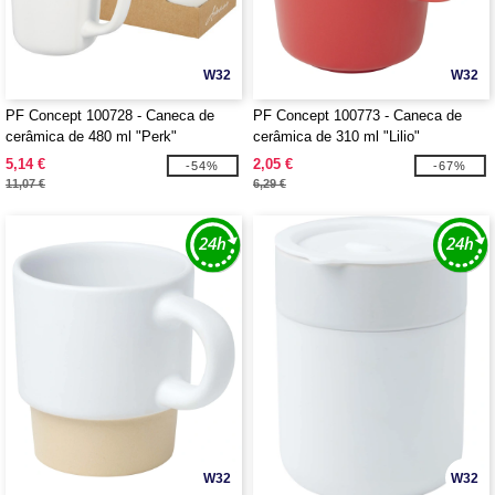
W32
W32
PF Concept 100728 - Caneca de
PF Concept 100773 - Caneca de
cerâmica de 480 ml "Perk"
cerâmica de 310 ml "Lilio"
5,14 €
2,05 €
-54%
-67%
11,07 €
6,29 €
W32
W32