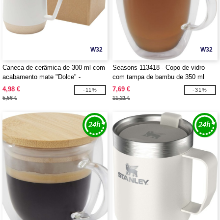
W32
W32
Caneca de cerâmica de 300 ml com
Seasons 113418 - Copo de vidro
acabamento mate "Dolce" -
com tampa de bambu de 350 ml
EgotierPro 100855
"Leona"
4,98 €
7,69 €
-11%
-31%
5,56 €
11,21 €