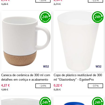
-35%
-22%
4,25 €
2,74 €
W32
W32
Caneca de cerâmica de 300 ml com
Copo de plástico reutilizável de 300
detalhes em cortiça e acabamento
ml "Glastonbury" - EgotierPro
mate "Billie" - EgotierPro 100847
100854
4,27 €
0,22 €
-14%
-37%
4,99 €
0,35 €