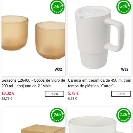
W32
W32
Seasons 126400 - Copos de vidro de
Caneca em cerâmica de 450 ml com
200 ml - conjunto de 2 "Male"
tampa de plástico "Carter" -
EgotierPro 100896
10,32 €
5,78 €
-64%
-14%
28,76 €
6,73 €