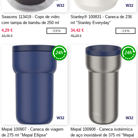
W32
W32
Seasons 113419 - Copo de vidro
Stanley® 100831 - Caneca de 236
com tampa de bambu de 250 ml
ml "Stanley Everyday"
"Lenora"
4,29 €
34,42 €
-59%
-24%
10,45 €
45,20 €
W32
W32
Mepal 100907 - Caneca de viagem
Mepal 100908 - Caneca isotérmica
de 275 ml "Mepal Ellipse"
de aço inoxidável de 375 ml "Mepal