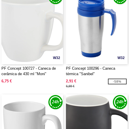
W32
W32
PF Concept 100727 - Caneca de
PF Concept 100296 - Caneca
cerâmica de 430 ml "Moni"
térmica "Sanibel"
6,75 €
2,91 €
-58%
6,98 €