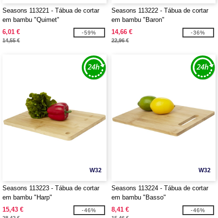
Seasons 113221 - Tábua de cortar
Seasons 113222 - Tábua de cortar
em bambu "Quimet"
em bambu "Baron"
6,01 €
14,66 €
-59%
-36%
14,55 €
22,96 €
W32
W32
Seasons 113223 - Tábua de cortar
Seasons 113224 - Tábua de cortar
em bambu "Harp"
em bambu "Basso"
15,43 €
8,41 €
-46%
-46%