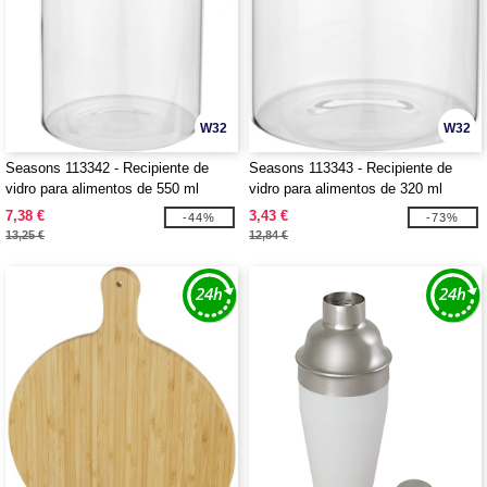
W32
W32
Seasons 113342 - Recipiente de
Seasons 113343 - Recipiente de
vidro para alimentos de 550 ml
vidro para alimentos de 320 ml
"Boley"
"Boley"
7,38 €
3,43 €
-44%
-73%
13,25 €
12,84 €