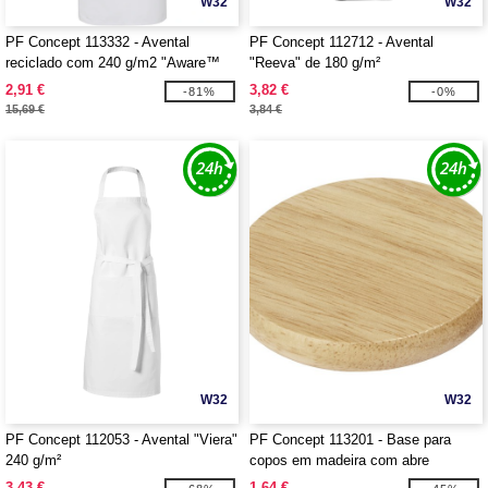
W32
W32
PF Concept 113332 - Avental
PF Concept 112712 - Avental
reciclado com 240 g/m2 "Aware™
"Reeva" de 180 g/m²
Shara"
2,91 €
3,82 €
-81%
-0%
15,69 €
3,84 €
W32
W32
PF Concept 112053 - Avental "Viera"
PF Concept 113201 - Base para
240 g/m²
copos em madeira com abre
garrafas "Scoll"
3,43 €
1,64 €