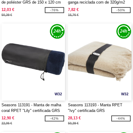
de poliéster GRS de 150 x 120 cm
ganga reciclada com de 320g/m2
"Suzy"
"Aware™ Nima"
12,03 €
7,82 €
-76%
-50%
50,39 €
15,76 €
W32
W32
Seasons 113191 - Manta de malha
Seasons 113193 - Manta RPET
coral RPET "Lily" certificada GRS
"Ivy" certificada GRS
12,90 €
28,13 €
-42%
-44%
22,06 €
50,39 €