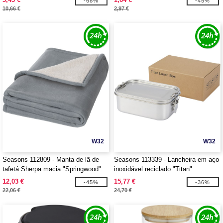
-68%
-45%
10,66 €
2,97 €
W32
W32
Seasons 112809 - Manta de lã de
Seasons 113339 - Lancheira em aço
tafetá Sherpa macia "Springwood".
inoxidável reciclado "Titan"
12,03 €
15,77 €
-45%
-36%
22,06 €
24,70 €