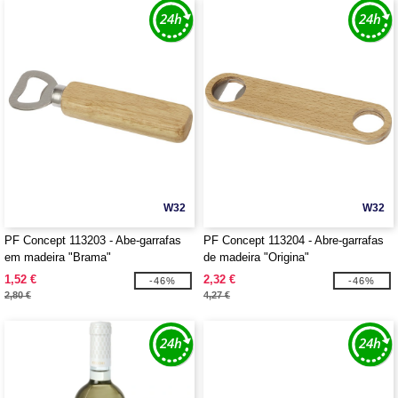
W32
W32
PF Concept 113203 - Abe-garrafas
PF Concept 113204 - Abre-garrafas
em madeira "Brama"
de madeira "Origina"
1,52 €
2,32 €
-46%
-46%
2,80 €
4,27 €