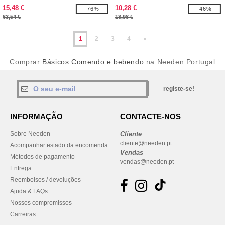
15,48 €
10,28 €
-76%
-46%
63,54 €
18,98 €
1
2
3
4
»
Comprar
Básicos Comendo e bebendo
na Needen Portugal
registe-se!
INFORMAÇÃO
CONTACTE-NOS
Sobre Needen
Cliente
cliente@needen.pt
Acompanhar estado da encomenda
Vendas
Métodos de pagamento
vendas@needen.pt
Entrega
Reembolsos / devoluções
Ajuda & FAQs
Nossos compromissos
Carreiras