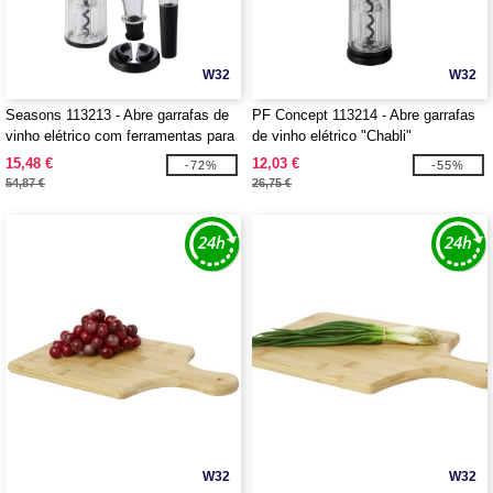
W32
W32
Seasons 113213 - Abre garrafas de
PF Concept 113214 - Abre garrafas
vinho elétrico com ferramentas para
de vinho elétrico "Chabli"
vinho "Pino"
15,48 €
12,03 €
-72%
-55%
54,87 €
26,75 €
W32
W32