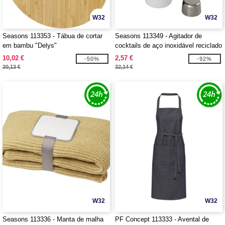
W32
W32
Seasons 113353 - Tábua de cortar
Seasons 113349 - Agitador de
em bambu "Delys"
cocktails de aço inoxidável reciclado
"Gaudie""
10,02 €
2,57 €
-50%
-92%
20,13 €
32,14 €
W32
W32
Seasons 113336 - Manta de malha
PF Concept 113333 - Avental de