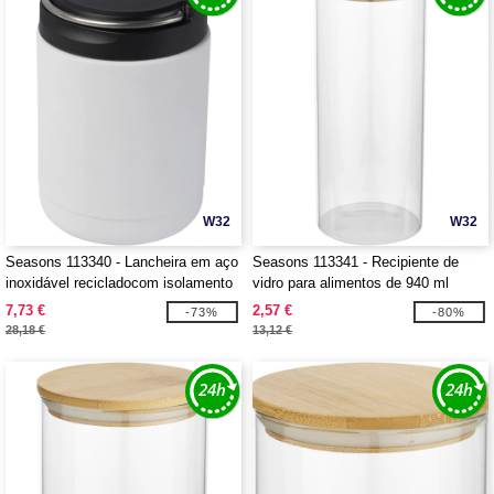
W32
W32
Seasons 113340 - Lancheira em aço
Seasons 113341 - Recipiente de
inoxidável recicladocom isolamento
vidro para alimentos de 940 ml
de 500 ml "Doveron"
"Boley"
7,73 €
2,57 €
-73%
-80%
28,18 €
13,12 €