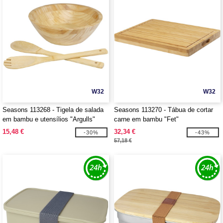
W32
W32
Seasons 113268 - Tigela de salada
Seasons 113270 - Tábua de cortar
em bambu e utensílios "Argulls"
carne em bambu "Fet"
15,48 €
32,34 €
-30%
-43%
57,18 €