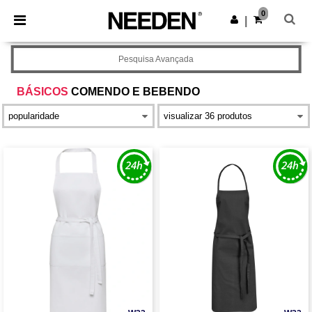
×
App Needen
0
Obter app
|
Melhores preços na app!
Pesquisa Avançada
BÁSICOS
COMENDO E BEBENDO