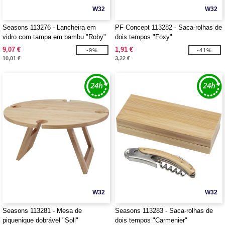
W32
W32
Seasons 113276 - Lancheira em
PF Concept 113282 - Saca-rolhas de
vidro com tampa em bambu "Roby"
dois tempos "Foxy"
9,07 €
1,91 €
-9%
-41%
10,01 €
3,22 €
W32
W32
Seasons 113281 - Mesa de
Seasons 113283 - Saca-rolhas de
piquenique dobrável "Soll"
dois tempos "Carmenier"