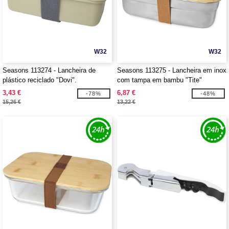
W32
W32
Seasons 113274 - Lancheira de
Seasons 113275 - Lancheira em inox
plástico reciclado "Dovi".
com tampa em bambu "Tite"
3,43 €
6,87 €
-78%
-48%
15,26 €
13,22 €