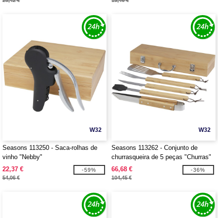
28,42 €
15,46 €
W32
W32
Seasons 113250 - Saca-rolhas de
Seasons 113262 - Conjunto de
vinho "Nebby"
churrasqueira de 5 peças "Churras"
22,37 €
66,68 €
-59%
-36%
54,06 €
104,45 €