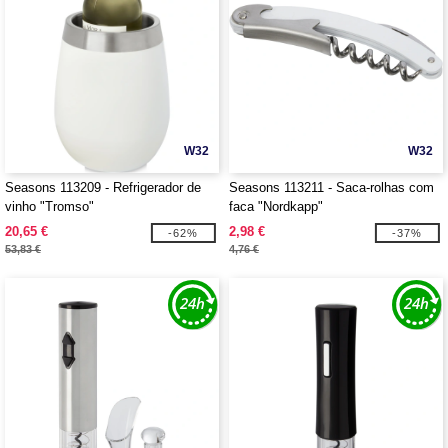
W32
W32
Seasons 113209 - Refrigerador de
Seasons 113211 - Saca-rolhas com
vinho "Tromso"
faca "Nordkapp"
20,65 €
2,98 €
-62%
-37%
53,83 €
4,76 €