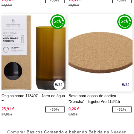
-50%
-36%
27,54 €
28,91 €
W32
W32
Originalhome 113407 - Jarro de água
Base para copos de cortiça
""
"Sencha" - EgotierPro 113415
25,91 €
0,26 €
-30%
-51%
37,01 €
0,52 €
Comprar
Básicos Comendo e bebendo Bebida
na Needen