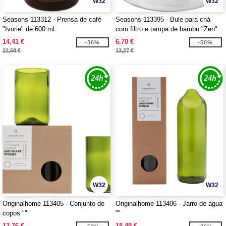
W32
W32
Seasons 113312 - Prensa de café
Seasons 113395 - Bule para chá
"Ivorie" de 600 ml.
com filtro e tampa de bambu "Zen"
14,41 €
6,70 €
-36%
-50%
22,58 €
13,27 €
W32
W32
Originalhome 113405 - Conjunto de
Originalhome 113406 - Jarro de água
copos ""
""
13,76 €
18,49 €