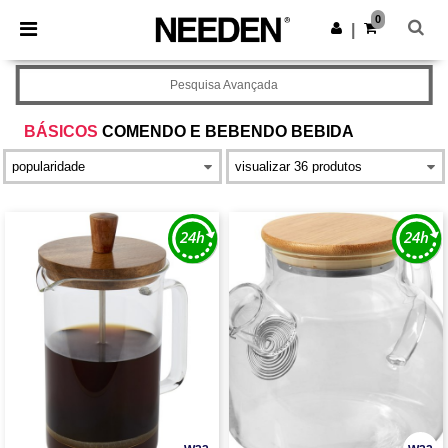
×
App Needen
0
Obter app
|
Melhores preços na app!
Pesquisa Avançada
BÁSICOS
COMENDO E BEBENDO BEBIDA