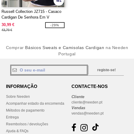
W1
Russell Collection JZ715 - Casaco
Cardigan De Senhora Em V
30,99 €
-29%
43,70 €
Comprar
Básicos Sweats e Camisolas Cardigan
na Needen
Portugal
registe-se!
INFORMAÇÃO
CONTACTE-NOS
Sobre Needen
Cliente
cliente@needen.pt
Acompanhar estado da encomenda
Vendas
Métodos de pagamento
vendas@needen.pt
Entrega
Reembolsos / devoluções
Ajuda & FAQs