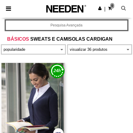
×
App Needen
0
Obter app
|
Melhores preços na app!
Pesquisa Avançada
BÁSICOS
SWEATS E CAMISOLAS CARDIGAN