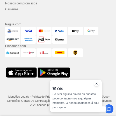
Nossos compromissos
Carreiras
Pague com
Enviamos com
👋
Olá
Se tiver alguma dúvida ou questão,
Menções Legais
-
Política de Privacidade
-
Condições Gerais De Acesso E Uso
-
pode contactar-nos a qualquer
Condições Gerais De Contratação
-
Política de cookies
-
Mapa do Site
Copyright
momento. O nosso chatbot está aqui
2026 needen.pt - Todos os direitos reservados
para ajudar.