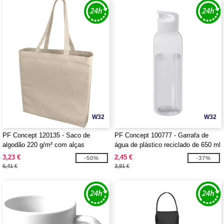
W32
W32
PF Concept 120135 - Saco de
PF Concept 100777 - Garrafa de
algodão 220 g/m² com alças
água de plástico reciclado de 650 ml
compridas "Odessa"
"Sky"
3,23 €
2,45 €
-50%
-37%
6,41 €
3,91 €