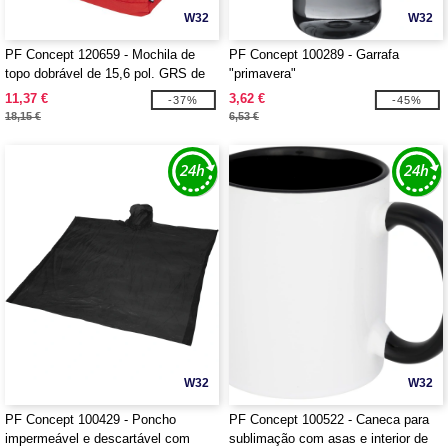
W32
W32
PF Concept 120659 - Mochila de
PF Concept 100289 - Garrafa
topo dobrável de 15,6 pol. GRS de
"primavera"
RPET de 18 L "Byron"
11,37 €
3,62 €
-37%
-45%
18,15 €
6,53 €
W32
W32
PF Concept 100429 - Poncho
PF Concept 100522 - Caneca para
impermeável e descartável com
sublimação com asas e interior de