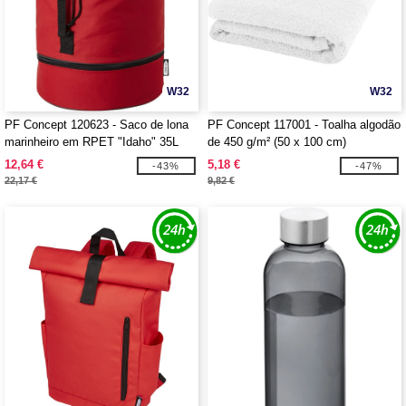
W32
W32
PF Concept 120623 - Saco de lona
PF Concept 117001 - Toalha algodão
marinheiro em RPET "Idaho" 35L
de 450 g/m² (50 x 100 cm)
"Charlotte"
12,64 €
5,18 €
-43%
-47%
22,17 €
9,82 €