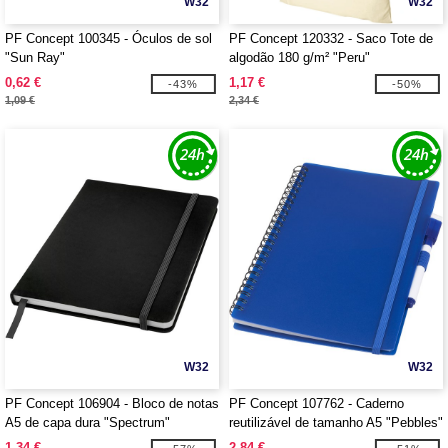
W32
W32
PF Concept 100345 - Óculos de sol
PF Concept 120332 - Saco Tote de
"Sun Ray"
algodão 180 g/m² "Peru"
0,62 €
1,17 €
-43%
-50%
1,09 €
2,34 €
W32
W32
PF Concept 106904 - Bloco de notas
PF Concept 107762 - Caderno
A5 de capa dura "Spectrum"
reutilizável de tamanho A5 "Pebbles"
1,34 €
2,84 €