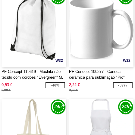
W32
W32
PF Concept 119619 - Mochila não
PF Concept 100377 - Caneca
tecido com cordões "Evergreen" 5L
cerâmica para sublimação "Pic"
0,53 €
2,22 €
-46%
-37%
0,98 €
3,50 €