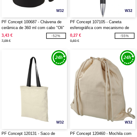
W32
W32
PF Concept 100687 - Chávena de
PF Concept 107105 - Caneta
cerâmica de 360 ml com cabo "Oli"
esferográfica com mecanismo de
clique em alumínio "Moneta"
3,43 €
0,27 €
-52%
-55%
7,09 €
0,60 €
W32
W32
PF Concept 120131 - Saco de
PF Concept 120460 - Mochila com