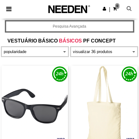
×
App Needen
0
Obter app
|
Melhores preços na app!
Pesquisa Avançada
VESTUÁRIO BÁSICO
BÁSICOS
PF CONCEPT