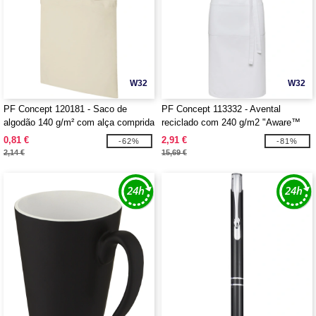
W32
W32
PF Concept 120181 - Saco de
PF Concept 113332 - Avental
algodão 140 g/m² com alça comprida
reciclado com 240 g/m2 "Aware™
"Madras"
Shara"
0,81 €
2,91 €
-62%
-81%
2,14 €
15,69 €