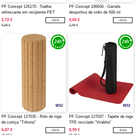
PF Concept 126170 - Toalha
PF Concept 100656 - Garrafa
refrescante em recipiente PET
desportiva de vidro de 500 ml
"Remy"
"Bodhi"
2,72 €
0,84 €
-46%
-66%
5,06 €
2,46 €
W32
W32
PF Concept 127035 - Rolo de ioga
PF Concept 127037 - Tapete de ioga
de cortiça "Trikona"
TPE reciclado "Virabha"
6,87 €
8,59 €
-85%
-84%