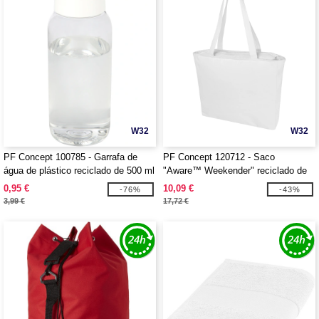
W32
W32
PF Concept 100785 - Garrafa de
PF Concept 120712 - Saco
água de plástico reciclado de 500 ml
"Aware™ Weekender" reciclado de
"Bebo"
500 g/m²
0,95 €
10,09 €
-76%
-43%
3,99 €
17,72 €