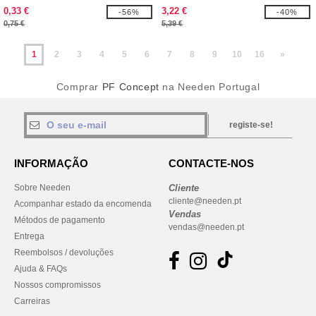
bolsa "Ziva"
cor "Pix"
0,33 €
3,22 €
-56%
-40%
0,75 €
5,39 €
1
2
3
4
5
6
7
8
9
10
16
»
Comprar
PF Concept
na Needen Portugal
registe-se!
INFORMAÇÃO
CONTACTE-NOS
Sobre Needen
Cliente
cliente@needen.pt
Acompanhar estado da encomenda
Vendas
Métodos de pagamento
vendas@needen.pt
Entrega
Reembolsos / devoluções
Ajuda & FAQs
Nossos compromissos
Carreiras