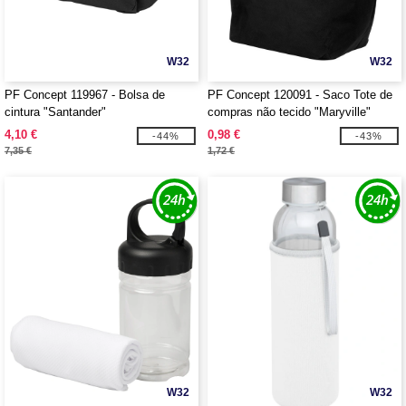
W32
W32
PF Concept 119967 - Bolsa de
PF Concept 120091 - Saco Tote de
cintura "Santander"
compras não tecido "Maryville"
4,10 €
0,98 €
-44%
-43%
7,35 €
1,72 €
W32
W32