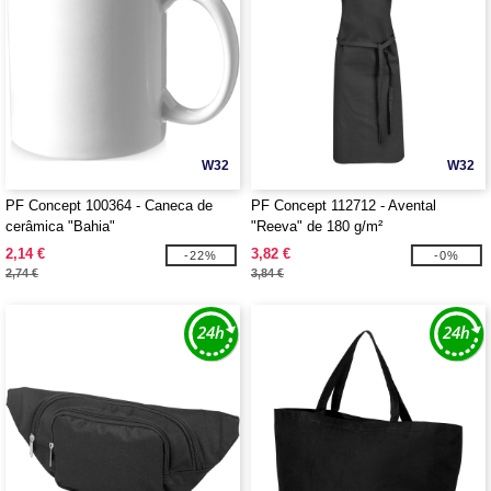
W32
W32
PF Concept 100364 - Caneca de
PF Concept 112712 - Avental
cerâmica "Bahia"
"Reeva" de 180 g/m²
2,14 €
3,82 €
-22%
-0%
2,74 €
3,84 €