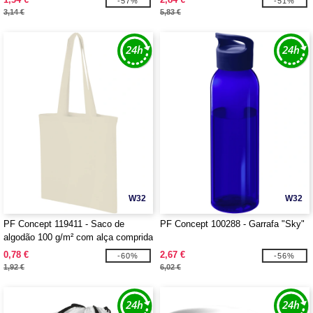
-57%
-51%
3,14 €
5,83 €
W32
W32
PF Concept 119411 - Saco de
PF Concept 100288 - Garrafa "Sky"
algodão 100 g/m² com alça comprida
"Carolina"
0,78 €
2,67 €
-60%
-56%
1,92 €
6,02 €