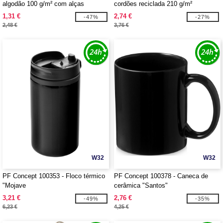
algodão 100 g/m² com alças
cordões reciclada 210 g/m²
compridas contrastadas "Nevada"
"Pheebs" 6L
1,31 €
2,74 €
-47%
-27%
2,48 €
3,76 €
W32
W32
PF Concept 100353 - Floco térmico
PF Concept 100378 - Caneca de
"Mojave
cerâmica "Santos"
3,21 €
2,76 €
-49%
-35%
6,23 €
4,25 €