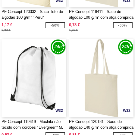
W32
W32
PF Concept 120332 - Saco Tote de
PF Concept 119411 - Saco de
algodão 180 g/m² "Peru"
algodão 100 g/m² com alça comprida
"Carolina"
1,17 €
0,78 €
-50%
-60%
2,34 €
1,92 €
W32
W32
PF Concept 119619 - Mochila não
PF Concept 120181 - Saco de
tecido com cordões "Evergreen" 5L
algodão 140 g/m² com alça comprida
"Madras"
0,53 €
0,81 €