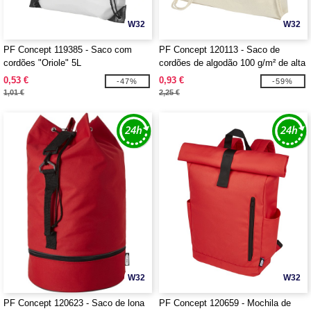
W32
W32
PF Concept 119385 - Saco com
PF Concept 120113 - Saco de
cordões "Oriole" 5L
cordões de algodão 100 g/m² de alta
qualidade "Oregon" 5L
0,53 €
0,93 €
-47%
-59%
1,01 €
2,25 €
W32
W32
PF Concept 120623 - Saco de lona
PF Concept 120659 - Mochila de