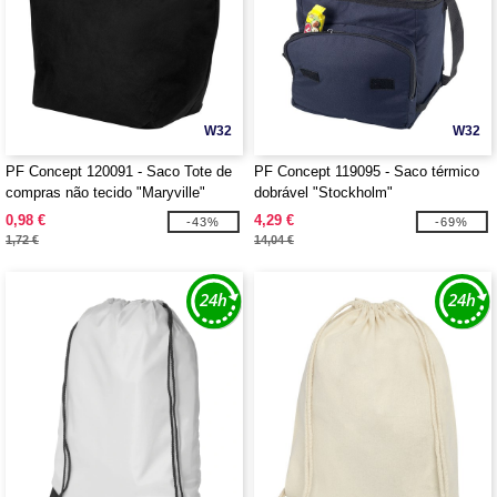
W32
W32
PF Concept 120091 - Saco Tote de
PF Concept 119095 - Saco térmico
compras não tecido "Maryville"
dobrável "Stockholm"
0,98 €
4,29 €
-43%
-69%
1,72 €
14,04 €