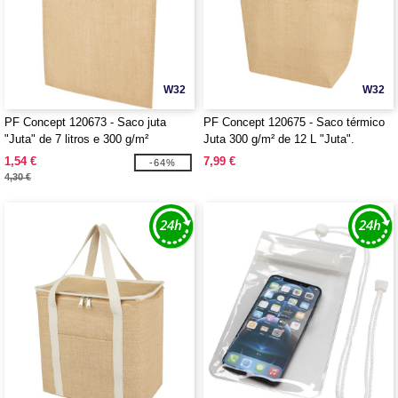
W32
W32
PF Concept 120673 - Saco juta
PF Concept 120675 - Saco térmico
"Juta" de 7 litros e 300 g/m²
Juta 300 g/m² de 12 L "Juta".
1,54 €
7,99 €
-64%
4,30 €