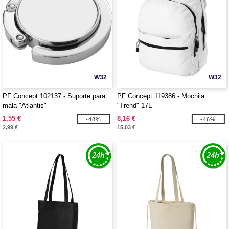
W32
W32
PF Concept 102137 - Suporte para
PF Concept 119386 - Mochila
mala "Atlantis"
"Trend" 17L
1,55 €
8,16 €
-48%
-46%
2,99 €
15,03 €