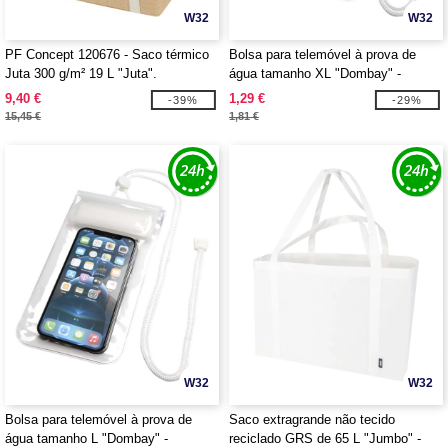
W32
W32
PF Concept 120676 - Saco térmico
Bolsa para telemóvel à prova de
Juta 300 g/m² 19 L "Juta".
água tamanho XL "Dombay" -
EgotierPro 124431
9,40 €
1,29 €
-39%
-29%
15,45 €
1,81 €
W32
W32
Bolsa para telemóvel à prova de
Saco extragrande não tecido
água tamanho L "Dombay" -
reciclado GRS de 65 L "Jumbo" -