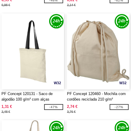
-46%
-62%
0,98 €
2,14 €
W32
W32
PF Concept 120131 - Saco de
PF Concept 120460 - Mochila com
algodão 100 g/m² com alças
cordões reciclada 210 g/m²
compridas contrastadas "Nevada"
"Pheebs" 6L
1,31 €
2,74 €
-47%
-27%
2,48 €
3,76 €