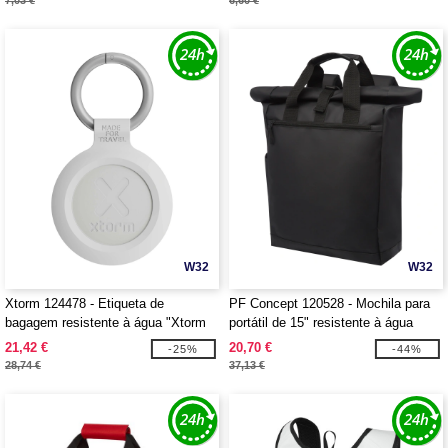
7,03 €
6,60 €
W32
W32
Xtorm 124478 - Etiqueta de
PF Concept 120528 - Mochila para
bagagem resistente à água "Xtorm
portátil de 15" resistente à água
XTAG2A0"
"Resi" 23L
21,42 €
20,70 €
-25%
-44%
28,74 €
37,13 €