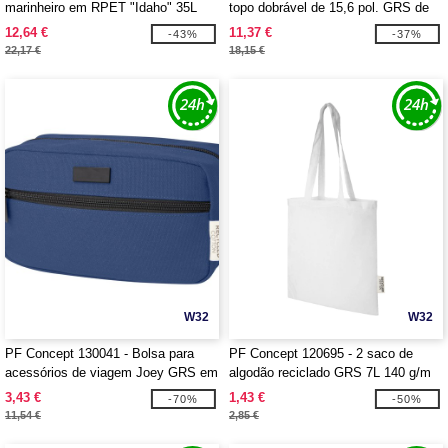
marinheiro em RPET "Idaho" 35L
topo dobrável de 15,6 pol. GRS de
RPET de 18 L "Byron"
12,64 €
11,37 €
-43%
-37%
22,17 €
18,15 €
W32
W32
PF Concept 130041 - Bolsa para
PF Concept 120695 - 2 saco de
acessórios de viagem Joey GRS em
algodão reciclado GRS 7L 140 g/m
lona reciclada 3,5L
"Madras"
3,43 €
1,43 €
-70%
-50%
11,54 €
2,85 €