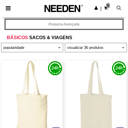
×
App Needen
0
Obter app
|
Melhores preços na app!
Pesquisa Avançada
BÁSICOS
SACOS & VIAGENS