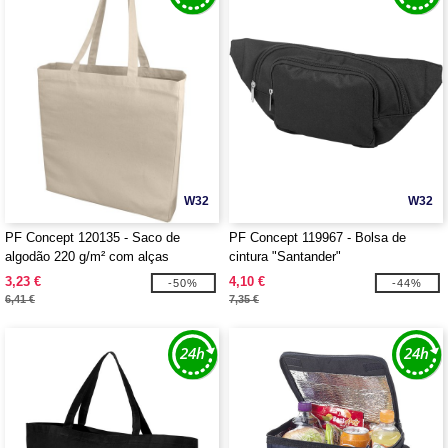
W32
W32
PF Concept 120135 - Saco de
PF Concept 119967 - Bolsa de
algodão 220 g/m² com alças
cintura "Santander"
compridas "Odessa"
3,23 €
4,10 €
-50%
-44%
6,41 €
7,35 €