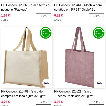
PF Concept 120360 - Saco térmico
PF Concept 120461 - Mochila com
pequeno "Papyrus"
cordões em RPET "Oriole" 5L
1,64 €
0,82 €
-50%
-51%
3,25 €
1,69 €
W32
W32
PF Concept 210701 - Saco de
PF Concept 120521 - Saco
compras em lona e juta 320 g/m²
"Pheebs" reciclado 210 g/m².
"Varai".
3,76 €
3,06 €
-47%
-54%