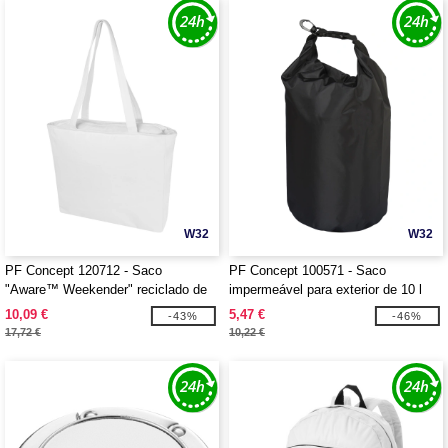
W32
W32
PF Concept 120712 - Saco
PF Concept 100571 - Saco
"Aware™ Weekender" reciclado de
impermeável para exterior de 10 l
500 g/m²
"Camper"
10,09 €
5,47 €
-43%
-46%
17,72 €
10,22 €