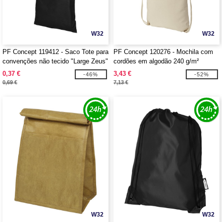
W32
W32
PF Concept 119412 - Saco Tote para
PF Concept 120276 - Mochila com
convenções não tecido "Large Zeus"
cordões em algodão 240 g/m²
"Eliza" 6L
0,37 €
3,43 €
-46%
-52%
0,69 €
7,13 €
W32
W32