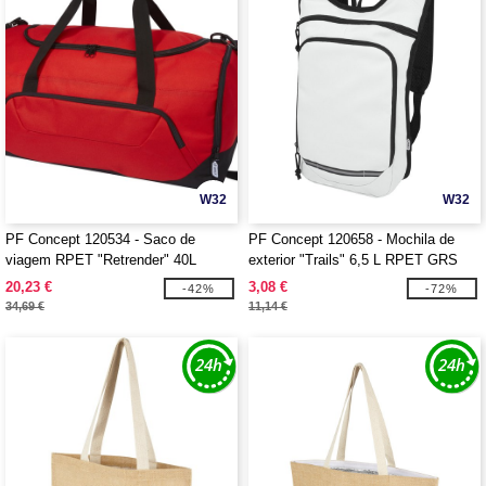
W32
W32
PF Concept 120534 - Saco de
PF Concept 120658 - Mochila de
viagem RPET "Retrender" 40L
exterior "Trails" 6,5 L RPET GRS
20,23 €
3,08 €
-42%
-72%
34,69 €
11,14 €