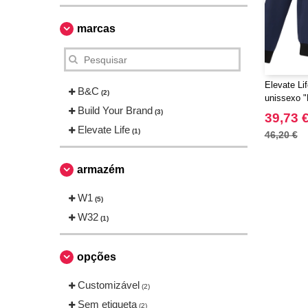
marcas
Elevate Li
B&C
(2)
unissexo "
Build Your Brand
(3)
39,73 
Elevate Life
(1)
46,20 €
armazém
W1
(5)
W32
(1)
opções
Customizável
(2)
Sem etiqueta
(2)