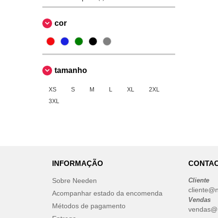
cor
tamanho
XS
S
M
L
XL
2XL
3XL
INFORMAÇÃO
CONTAC
Sobre Needen
Cliente
cliente@
Acompanhar estado da encomenda
Vendas
Métodos de pagamento
vendas@