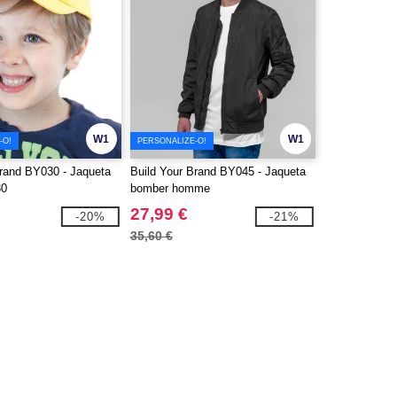
W1
W1
-O!
PERSONALIZE-O!
Brand BY030 - Jaqueta
Build Your Brand BY045 - Jaqueta
30
bomber homme
27,99 €
-20%
-21%
35,60 €