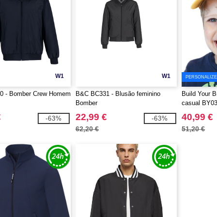
W1
W1
PERSONALIZE
0 - Bomber Crew Homem
B&C BC331 - Blusão feminino
Build Your 
Bomber
casual BY0
€
22,99 €
40,99 €
-63%
-63%
62,20 €
51,20 €