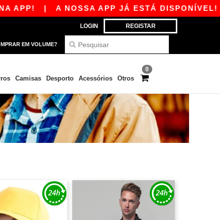
APP!
|
A NOSSA APP JÁ ESTÁ DISPONÍVEL! 10
LOGIN
REGISTAR
MPRAR EM VOLUME?
0
ros
Camisas
Desporto
Acessórios
Otros