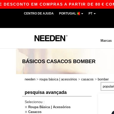
DESCONTO EM COMPRAS A PARTIR DE 80 € COM 
CENTRO DE AJUDA
PORTUGAL
PT
Marcas
BÁSICOS
CASACOS BOMBER
>
>
>
needen
roupa básica | acessórios
casacos
bomber
pesquisa avançada
Selecionou :
Roupa Básica | Acessórios
Casacos