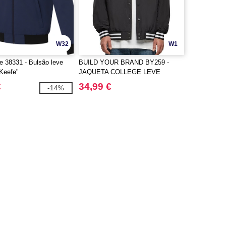
W32
W1
fe 38331 - Bulsão leve
BUILD YOUR BRAND BY259 -
Keefe"
JAQUETA COLLEGE LEVE
€
34,99 €
-14%