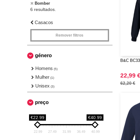
Bomber
6 resultados.
Casacos
Remover filtros
género
B&C BC33
Homens
(5)
22,99 
Mulher
(1)
62,20 €
Unisex
(3)
preço
€22.99
€40.99
22.99
27.49
31.99
36.49
40.99