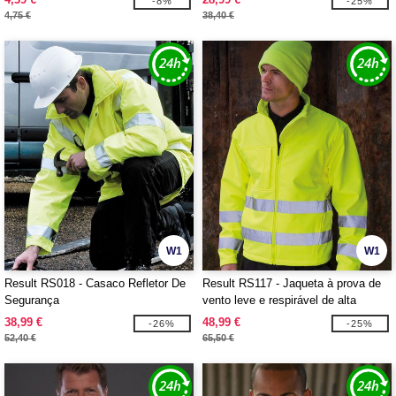
-8%
-25%
4,75 €
38,40 €
W1
W1
Result RS018 - Casaco Refletor De
Result RS117 - Jaqueta à prova de
Segurança
vento leve e respirável de alta
visibilidade
38,99 €
48,99 €
-26%
-25%
52,40 €
65,50 €