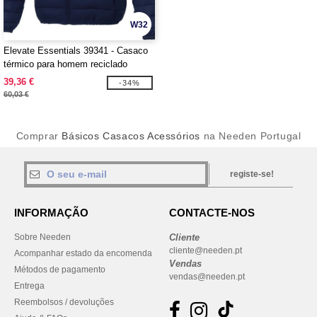
W32
Elevate Essentials 39341 - Casaco
térmico para homem reciclado
"Athenas"
39,36 €
-34%
60,03 €
Comprar
Básicos Casacos Acessórios
na Needen Portugal
registe-se!
INFORMAÇÃO
CONTACTE-NOS
Sobre Needen
Cliente
cliente@needen.pt
Acompanhar estado da encomenda
Vendas
Métodos de pagamento
vendas@needen.pt
Entrega
Reembolsos / devoluções