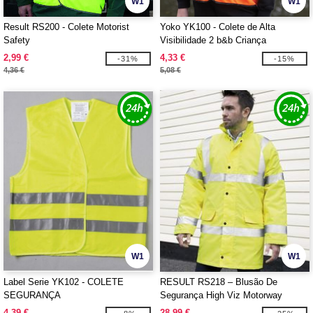
W1
W1
Result RS200 - Colete Motorist
Yoko YK100 - Colete de Alta
Safety
Visibilidade 2 b&b Criança
(HVW100CH)
2,99 €
4,33 €
-31%
-15%
4,36 €
5,08 €
W1
W1
Label Serie YK102 - COLETE
RESULT RS218 – Blusão De
SEGURANÇA
Segurança High Viz Motorway
4,39 €
28,99 €