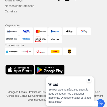
Ajuda & FAQs
Nossos compromissos
Carreiras
Pague com
Enviamos com
👋
Olá
Se tiver alguma dúvida ou questão,
Menções Legais
-
Política de Privacidade
-
Condições Gerais De Acesso E Uso
-
pode contactar-nos a qualquer
Condições Gerais De Contratação
-
Política de cookies
-
Mapa do Site
Copyright
momento. O nosso chatbot está aqui
2026 needen.pt - Todos os direitos reservados
para ajudar.