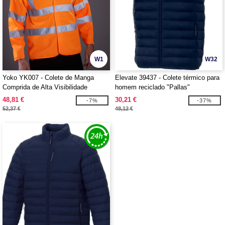
W1
W32
Yoko YK007 - Colete de Manga
Elevate 39437 - Colete térmico para
Comprida de Alta Visibilidade
homem reciclado "Pallas"
(HVJ200)
48,81 €
30,21 €
-7%
-37%
52,37 €
48,12 €