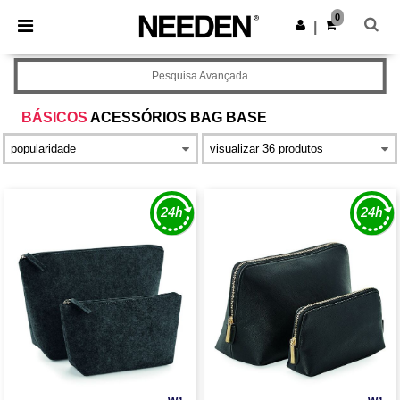
×
App Needen
0
Obter app
|
Melhores preços na app!
Pesquisa Avançada
BÁSICOS
ACESSÓRIOS BAG BASE