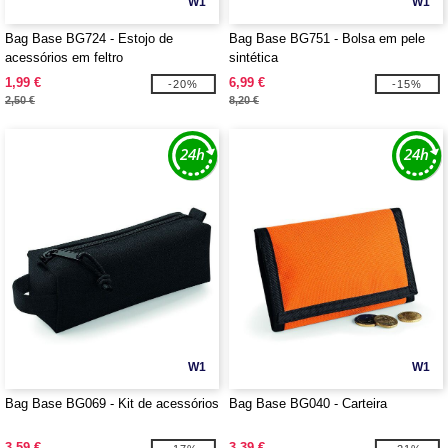
W1
W1
Bag Base BG724 - Estojo de
Bag Base BG751 - Bolsa em pele
acessórios em feltro
sintética
1,99 €
6,99 €
-20%
-15%
2,50 €
8,20 €
W1
W1
Bag Base BG069 - Kit de acessórios
Bag Base BG040 - Carteira
3,59 €
3,39 €