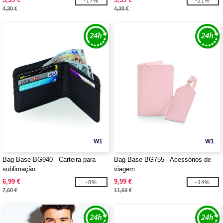
-17%
-21%
4,30 €
4,30 €
W1
W1
Bag Base BG940 - Carteira para
Bag Base BG755 - Acessórios de
sublimação
viagem
6,99 €
9,99 €
-8%
-14%
7,60 €
11,60 €