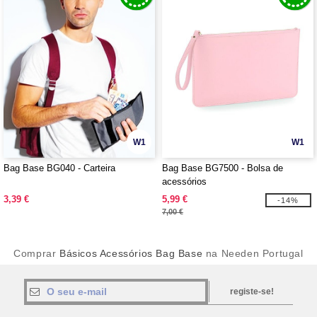
W1
W1
Bag Base BG040 - Carteira
Bag Base BG7500 - Bolsa de
acessórios
3,39 €
5,99 €
-14%
7,00 €
Comprar
Básicos Acessórios Bag Base
na Needen Portugal
registe-se!