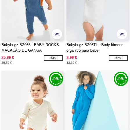
W1
W1
Babybugz BZ056 - BABY ROCKS
Babybugz BZ05TL - Body kimono
MACACÃO DE GANGA
orgânico para bebê
25,99 €
8,99 €
-34%
-32%
39,59 €
13,19 €