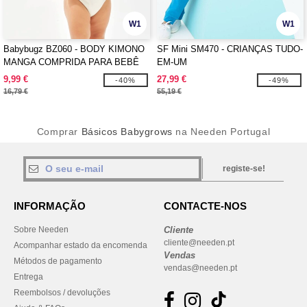
W1
W1
Babybugz BZ060 - BODY KIMONO
SF Mini SM470 - CRIANÇAS TUDO-
MANGA COMPRIDA PARA BEBÊ
EM-UM
9,99 €
27,99 €
-40%
-49%
16,79 €
55,19 €
Comprar
Básicos Babygrows
na Needen Portugal
registe-se!
INFORMAÇÃO
CONTACTE-NOS
Sobre Needen
Cliente
cliente@needen.pt
Acompanhar estado da encomenda
Vendas
Métodos de pagamento
vendas@needen.pt
Entrega
Reembolsos / devoluções