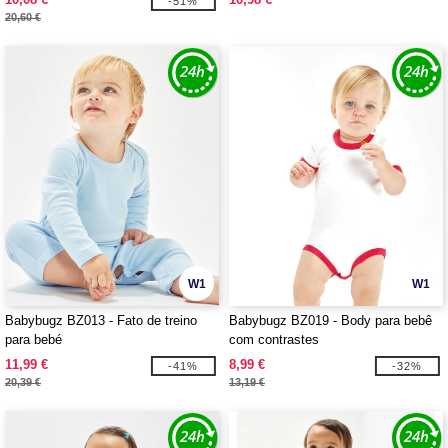
-51%
20,60 €
W1
W1
Babybugz BZ013 - Fato de treino
Babybugz BZ019 - Body para bebê
para bebé
com contrastes
11,99 €
8,99 €
-41%
-32%
20,39 €
13,19 €