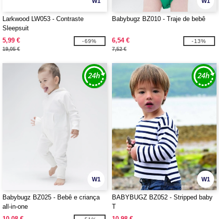
W1
W1
Larkwood LW053 - Contraste
Babybugz BZ010 - Traje de bebê
Sleepsuit
5,99 €
6,54 €
-69%
-13%
19,05 €
7,52 €
W1
W1
Babybugz BZ025 - Bebê e criança
BABYBUGZ BZ052 - Stripped baby
all-in-one
T
10,08 €
10,98 €