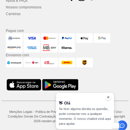
Ajuda & FAQs
Nossos compromissos
Carreiras
Pague com
Enviamos com
👋
Olá
Se tiver alguma dúvida ou questão,
Menções Legais
-
Política de Privacidade
-
Condições Gerais De Acesso E Uso
-
pode contactar-nos a qualquer
Condições Gerais De Contratação
-
Política de cookies
-
Mapa do Site
Copyright
momento. O nosso chatbot está aqui
2026 needen.pt - Todos os direitos reservados
para ajudar.