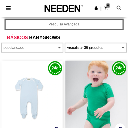
×
App Needen
0
Obter app
|
Melhores preços na app!
Pesquisa Avançada
BÁSICOS
BABYGROWS