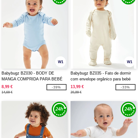
W1
W1
Babybugz BZ030 - BODY DE
Babybugz BZ035 - Fato de dormir
MANGA COMPRIDA PARA BEBÉ
com envelope orgânico para bebé
8,99 €
13,99 €
-39%
-33%
14,69 €
20,89 €