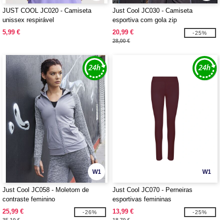
JUST COOL JC020 - Camiseta
Just Cool JC030 - Camiseta
unissex respirável
esportiva com gola zip
5,99 €
20,99 €
-25%
28,00 €
W1
W1
Just Cool JC058 - Moletom de
Just Cool JC070 - Perneiras
contraste feminino
esportivas femininas
25,99 €
13,99 €
-26%
-25%