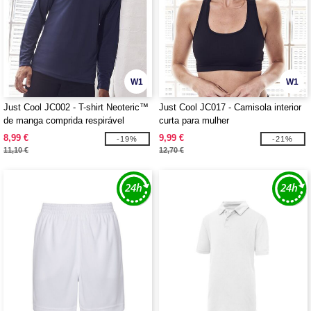
W1
W1
Just Cool JC002 - T-shirt Neoteric™
Just Cool JC017 - Camisola interior
de manga comprida respirável
curta para mulher
8,99 €
9,99 €
-19%
-21%
11,10 €
12,70 €