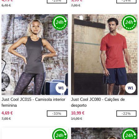
-25%
-14%
6,40 €
7,00 €
W1
W1
Just Cool JC015 - Camisola interior
Just Cool JC080 - Calções de
feminina
desporto
4,69 €
10,99 €
-33%
-22%
7,00 €
14,00 €