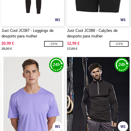
W1
W1
Just Cool JC087 - Leggings de
Just Cool JC088 - Calções de
desporto para mulher
desporto para mulher
20,99 €
12,99 €
-25%
-24%
28,00 €
17,00 €
W1
W1