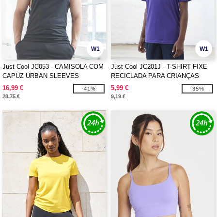
W1
W1
Just Cool JC053 - CAMISOLA COM
Just Cool JC201J - T-SHIRT FIXE
CAPUZ URBAN SLEEVES
RECICLADA PARA CRIANÇAS
MUSCLE
16,99 €
5,99 €
-41%
-35%
28,75 €
9,19 €