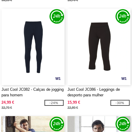
35,10 €
18,70 €
W1
W1
Just Cool JC082 - Calças de jogging
Just Cool JC086 - Leggings de
para homem
desporto para mulher
24,99 €
15,99 €
-24%
-30%
32,70 €
22,80 €