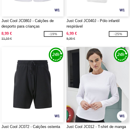
W1
W1
Just Cool JC080J - Calções de
Just Cool JC040J - Pólo infantil
desporto para crianças
respirável
8,99 €
6,99 €
-19%
-25%
11,10 €
9,30 €
W1
W1
Just Cool JC072 - Calções ostenta
Just Cool JC012 - T-shirt de manga