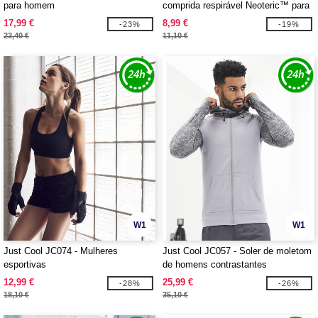
para homem
comprida respirável Neoteric™ para
mulher
17,99 €
8,99 €
-23%
-19%
23,40 €
11,10 €
W1
W1
Just Cool JC074 - Mulheres
Just Cool JC057 - Soler de moletom
esportivas
de homens contrastantes
12,99 €
25,99 €
-28%
-26%
18,10 €
35,10 €