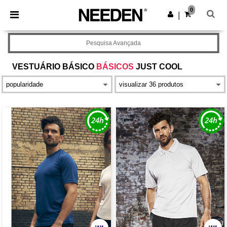
×
App Needen
0
Obter app
|
Melhores preços na app!
Pesquisa Avançada
VESTUÁRIO BÁSICO
BÁSICOS
JUST COOL