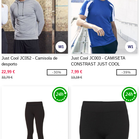
W1
W1
Just Cool JC052 - Camisola de
Just Cool JC003 - CAMISETA
desporto
CONSTRAST JUST COOL
22,99 €
7,99 €
-30%
-39%
32,70 €
13,19 €