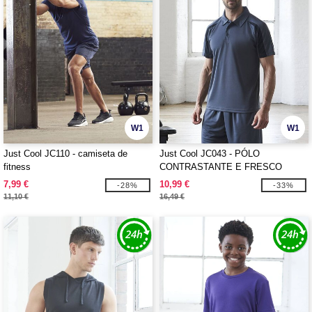
W1
W1
Just Cool JC110 - camiseta de
Just Cool JC043 - PÓLO
fitness
CONTRASTANTE E FRESCO
7,99 €
10,99 €
-28%
-33%
11,10 €
16,49 €