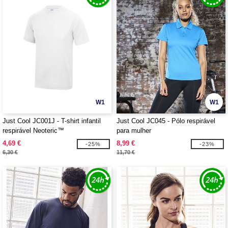
W1
W1
Just Cool JC001J - T-shirt infantil
Just Cool JC045 - Pólo respirável
respirável Neoteric™
para mulher
4,69 €
8,99 €
-25%
-23%
6,30 €
11,70 €