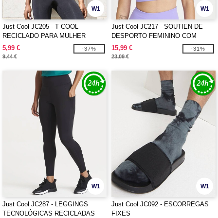
W1
W1
Just Cool JC205 - T COOL
Just Cool JC217 - SOUTIEN DE
RECICLADO PARA MULHER
DESPORTO FEMININO COM
TECNOLOGIA RECICLADA
5,99 €
15,99 €
-37%
-31%
9,44 €
23,09 €
W1
W1
Just Cool JC287 - LEGGINGS
Just Cool JC092 - ESCORREGAS
TECNOLÓGICAS RECICLADAS
FIXES