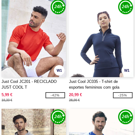
W1
W1
Just Cool JC201 - RECICLADO
Just Cool JC035 - T-shirt de
JUST COOL T
esportes femininos com gola
fechada
5,99 €
20,99 €
-42%
-25%
10,33 €
28,00 €