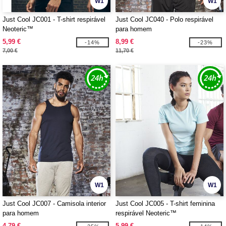
W1
W1
Just Cool JC001 - T-shirt respirável
Just Cool JC040 - Polo respirável
Neoteric™
para homem
5,99 €
8,99 €
-14%
-23%
7,00 €
11,70 €
W1
W1
Just Cool JC007 - Camisola interior
Just Cool JC005 - T-shirt feminina
para homem
respirável Neoteric™
4,79 €
5,99 €