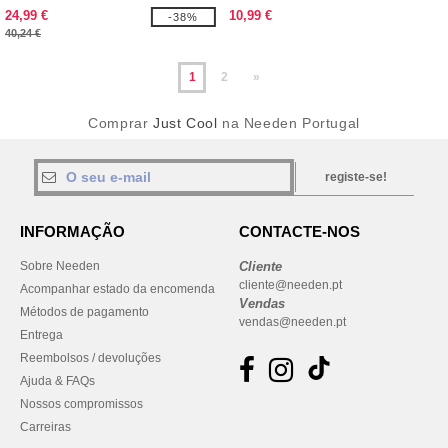
PARA MULHER
24,99 €
10,99 €
-38%
40,24 €
1
2
»
Comprar
Just Cool
na Needen Portugal
registe-se!
INFORMAÇÃO
CONTACTE-NOS
Sobre Needen
Cliente
cliente@needen.pt
Acompanhar estado da encomenda
Vendas
Métodos de pagamento
vendas@needen.pt
Entrega
Reembolsos / devoluções
Ajuda & FAQs
Nossos compromissos
Carreiras