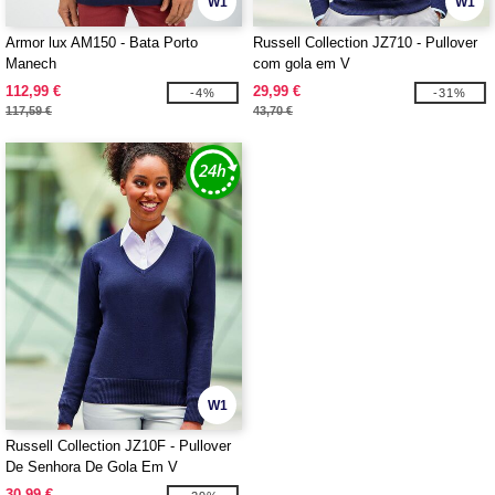
W1
W1
Armor lux AM150 - Bata Porto
Russell Collection JZ710 - Pullover
Manech
com gola em V
112,99 €
29,99 €
-4%
-31%
117,59 €
43,70 €
W1
Russell Collection JZ10F - Pullover
De Senhora De Gola Em V
30,99 €