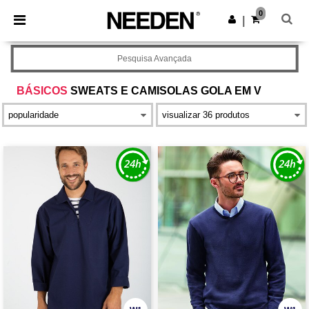
×
App Needen
0
Obter app
|
Melhores preços na app!
Pesquisa Avançada
BÁSICOS
SWEATS E CAMISOLAS GOLA EM V