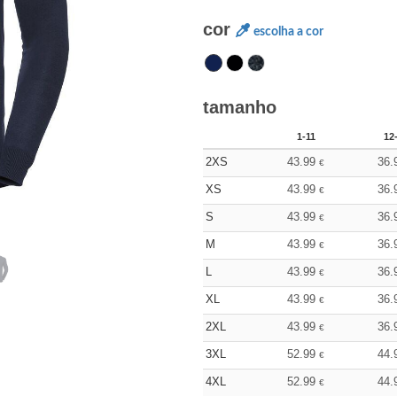
cor
escolha a cor
tamanho
1-11
12
2XS
43.99
36.
€
XS
43.99
36.
€
S
43.99
36.
€
M
43.99
36.
€
L
43.99
36.
€
XL
43.99
36.
€
2XL
43.99
36.
€
3XL
52.99
44.
€
4XL
52.99
44.
€