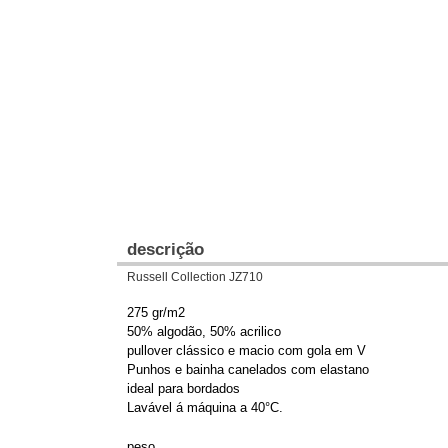
descrição
Russell Collection JZ710
275 gr/m2
50% algodão, 50% acrilico
pullover clássico e macio com gola em V
Punhos e bainha canelados com elastano
ideal para bordados
Lavável á máquina a 40°C.
peso