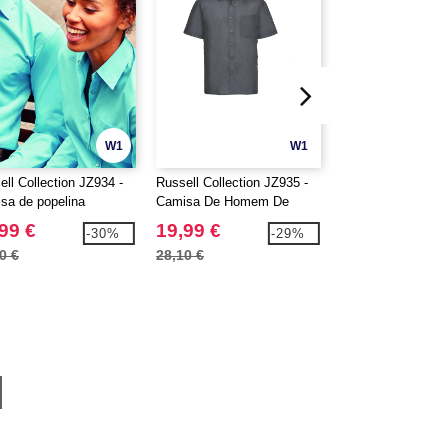
W1
W1
ell Collection JZ934 -
Russell Collection JZ935 -
Russell Collection
sa de popelina
Camisa De Homem De
Camisa De Home
ulina
Manga Curta - Polycotton
Manga Comprida -
99 €
19,99 €
22,99 €
-30%
-29%
Easy Care Popline
Cotton Easy Care 
0 €
28,10 €
33,30 €