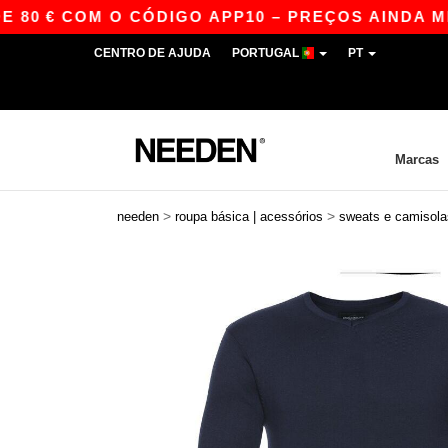
€ COM O CÓDIGO APP10 – PREÇOS AINDA MELHOR
CENTRO DE AJUDA
PORTUGAL
PT
Marcas
>
>
needen
roupa básica | acessórios
sweats e camisola