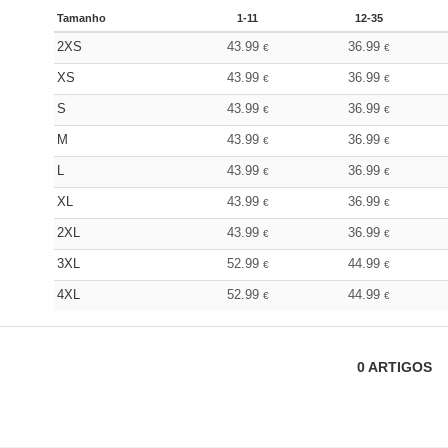
Tamanho
1-11
12-35
2XS
43.99
36.99
€
€
XS
43.99
36.99
€
€
S
43.99
36.99
€
€
M
43.99
36.99
€
€
L
43.99
36.99
€
€
XL
43.99
36.99
€
€
2XL
43.99
36.99
€
€
3XL
52.99
44.99
€
€
4XL
52.99
44.99
€
€
0
ARTIGOS