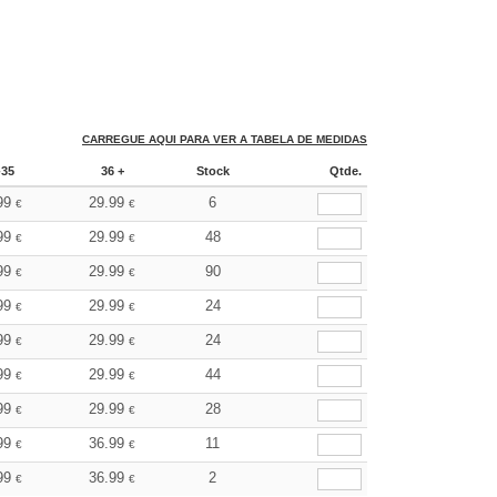
CARREGUE AQUI PARA VER A TABELA DE MEDIDAS
-35
36 +
Stock
Qtde.
99
29.99
6
€
€
99
29.99
48
€
€
99
29.99
90
€
€
99
29.99
24
€
€
99
29.99
24
€
€
99
29.99
44
€
€
99
29.99
28
€
€
99
36.99
11
€
€
99
36.99
2
€
€