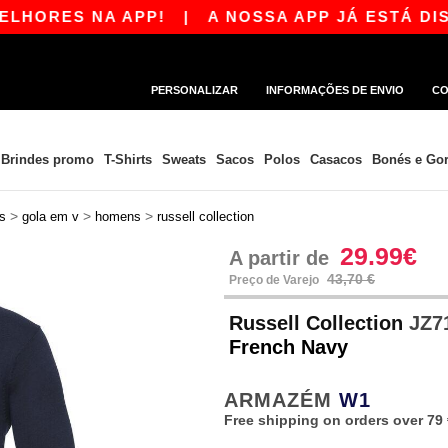
ES NA APP!
|
A NOSSA APP JÁ ESTÁ DISPONÍ
PERSONALIZAR
INFORMAÇÕES DE ENVIO
CO
Brindes promo
T-Shirts
Sweats
Sacos
Polos
Casacos
Bonés e Gor
>
>
>
s
gola em v
homens
russell collection
29.99€
A partir de
43,70 €
Preço de Varejo
Russell Collection
JZ71
French Navy
ARMAZÉM
W1
Free shipping on orders over 79 