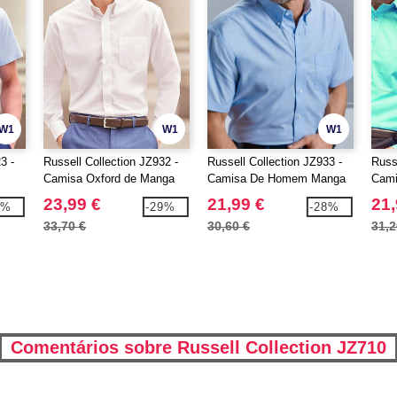
W1
W1
W1
3 -
Russell Collection JZ932 -
Russell Collection JZ933 -
Russ
Camisa Oxford de Manga
Camisa De Homem Manga
Cami
Longa Easy Care Masculina
Curta - Easy Care Oxford
masc
23,99 €
21,99 €
21,
0%
-29%
-28%
33,70 €
30,60 €
31,2
Comentários sobre Russell Collection JZ710