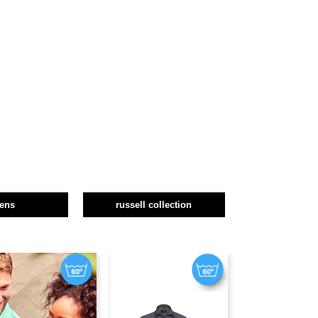
ens
russell collection