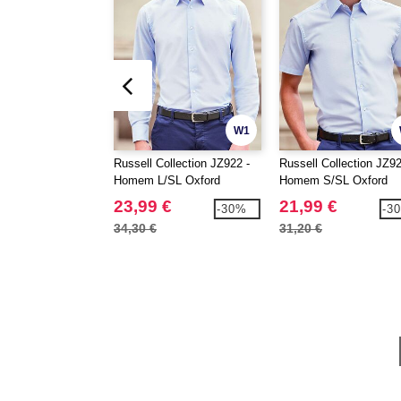
W1
Russell Collection JZ922 -
Russell Collection JZ92
Homem L/SL Oxford
Homem S/SL Oxford
23,99 €
21,99 €
-30%
-3
34,30 €
31,20 €