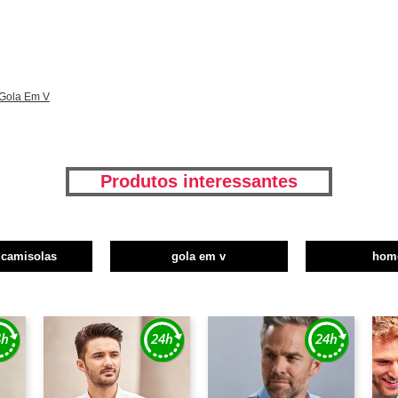
 Gola Em V
Produtos interessantes
 camisolas
gola em v
hom