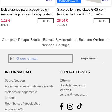
W32
W32
PERSONALIZE-O!
Bolsa grande para acessórios em
Saco de lona reciclado GRS com
material de produção biológica de 3
fundo isolado de 30 L "Puffer" -
L e OCS de 180 g/m² "Odisha" -
EgotierPro 130115
1,19 €
28,54 €
-85%
-82%
EgotierPro 120785
8,00 €
161,27 €
Comprar
Roupa Básica Barata & Acessórios Baratos Online
na
Needen Portugal
registe-se!
INFORMAÇÃO
CONTACTE-NOS
Sobre Needen
Cliente
cliente@needen.pt
Acompanhar estado da encomenda
Vendas
Métodos de pagamento
vendas@needen.pt
Entrega
Reembolsos / devoluções
Ajuda & FAQs