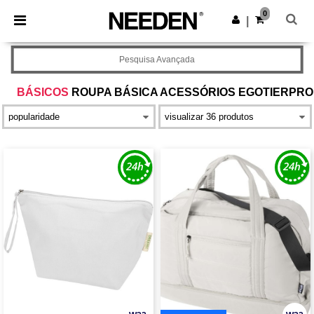
×
App Needen
0
Obter app
|
Melhores preços na app!
Pesquisa Avançada
BÁSICOS
ROUPA BÁSICA ACESSÓRIOS EGOTIERPRO