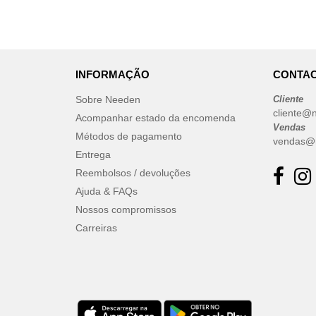
Build Your Brand
(105)
CASE LOGIC
(17)
CLUBCLASS
(2)
INFORMAÇÃO
CONTAC
CamelBak
(3)
CamelBak®
(4)
Sobre Needen
Cliente
cliente@
Chipolo
Acompanhar estado da encomenda
(2)
Vendas
Craghoppers
Métodos de pagamento
(14)
vendas@
Entrega
ECOLOGIE
(6)
Reembolsos / devoluções
ESTEX
(12)
Ajuda & FAQs
ET SI ON L'APPELAIT FRANCIS
Nossos compromissos
(3)
EXCD BY PROMODORO
Carreiras
(5)
EgotierPro
(406)
Elevate
(23)
Elevate Essentials
(34)
Elevate Life
(51)