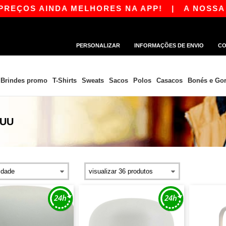
REÇOS AINDA MELHORES NA APP!
|
A NOSSA AP
PERSONALIZAR
INFORMAÇÕES DE ENVIO
CO
Brindes promo
T-Shirts
Sweats
Sacos
Polos
Casacos
Bonés e Gor
UU