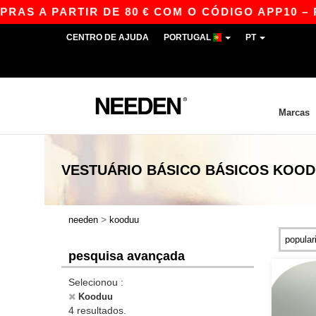
S A PARTIR DE 80 € COM O CÓDIGO APP10 – P
CENTRO DE AJUDA
PORTUGAL
PT
Marcas
VESTUÁRIO BÁSICO
BÁSICOS
KOOD
>
needen
kooduu
pesquisa avançada
Selecionou :
Kooduu
4 resultados.