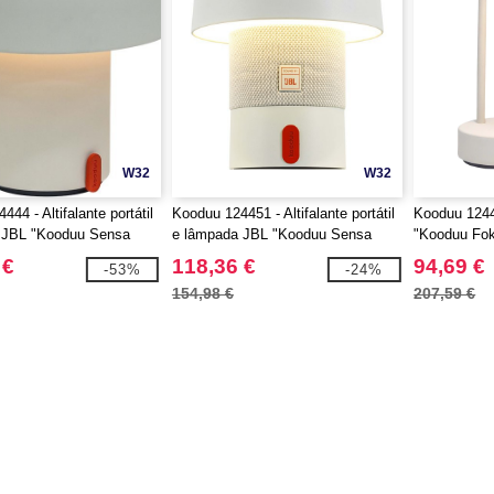
W32
W32
44 - Altifalante portátil
Kooduu 124451 - Altifalante portátil
Kooduu 12445
 JBL "Kooduu Sensa
e lâmpada JBL "Kooduu Sensa
"Kooduu Fo
Play Mini"
 €
118,36 €
94,69 €
-53%
-24%
154,98 €
207,59 €