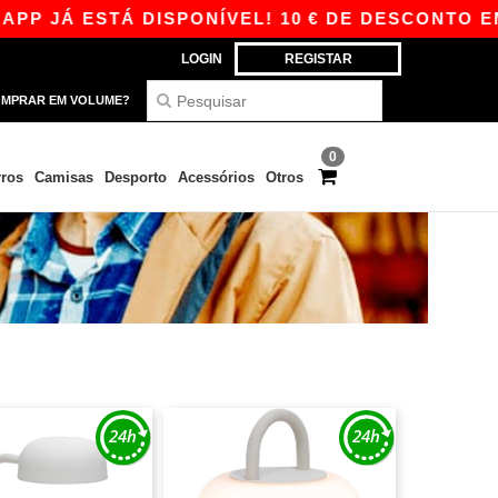
P JÁ ESTÁ DISPONÍVEL! 10 € DE DESCONTO EM 
LOGIN
REGISTAR
MPRAR EM VOLUME?
0
ros
Camisas
Desporto
Acessórios
Otros