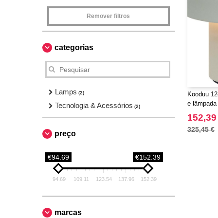
Remover filtros
categorias
Lamps
(2)
Kooduu 1244
e lâmpada
Tecnologia & Acessórios
(2)
Play"
152,39
325,45 €
preço
€94.69
€152.39
94.69
109.11
123.54
137.96
152.39
marcas