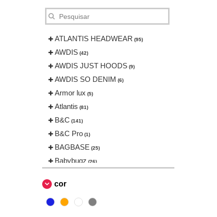
ATLANTIS HEADWEAR
(95)
AWDIS
(42)
AWDIS JUST HOODS
(9)
AWDIS SO DENIM
(6)
Armor lux
(5)
Atlantis
(81)
B&C
(141)
B&C Pro
(1)
BAGBASE
(25)
Babybugz
(26)
Bag Base
(144)
cor
Beechfield
(230)
Bella+Canvas
(23)
Black&Match
(6)