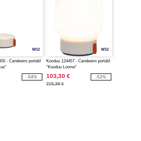
W32
W32
5 - Candeeiro portátil
Kooduu 124457 - Candeeiro portátil
kus"
"Kooduu Loome"
103,30 €
-54%
-52%
215,38 €