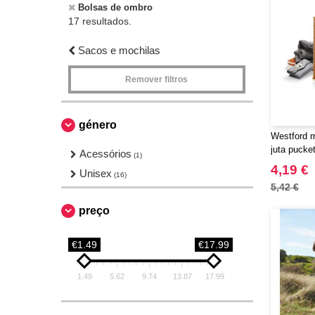
Bolsas de ombro
17 resultados.
Sacos e mochilas
Remover filtros
género
Westford m
juta pucke
Acessórios
(1)
4,19 €
Unisex
(16)
5,42 €
preço
€1.49
€17.99
1.49
5.62
9.74
13.87
17.99