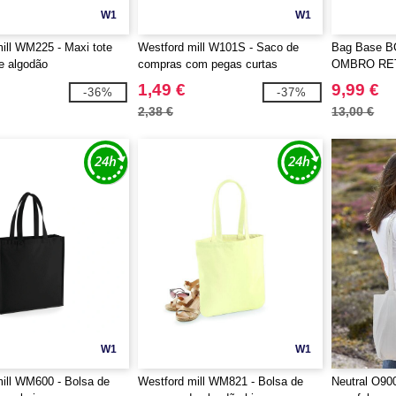
W1
W1
ill WM225 - Maxi tote
Westford mill W101S - Saco de
Bag Base B
e algodão
compras com pegas curtas
OMBRO RE
1,49 €
9,99 €
-36%
-37%
2,38 €
13,00 €
W1
W1
ill WM600 - Bolsa de
Westford mill WM821 - Bolsa de
Neutral O90