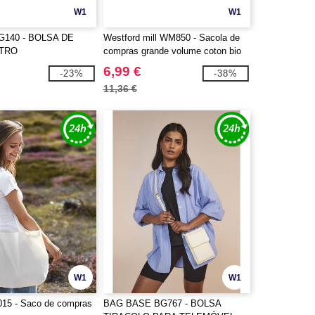
W1
W1
G140 - BOLSA DE
Westford mill WM850 - Sacola de
TRO
compras grande volume coton bio
6,99 €
-23%
-38%
11,36 €
W1
W1
015 - Saco de compras
BAG BASE BG767 - BOLSA