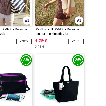
W1
W1
ll WM680 - Bolsa de
Westford mill WM450 - Bolsa de
walk
compras de algodão / juta
4,29 €
-20%
-21%
5,42 €