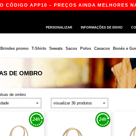
DIGO APP10 – PREÇOS AINDA MELHORES NA APP
PERSONALIZAR
INFORMAÇÕES DE ENVIO
CO
Brindes promo
T-Shirts
Sweats
Sacos
Polos
Casacos
Bonés e Gor
SAS DE OMBRO
olsas de ombro