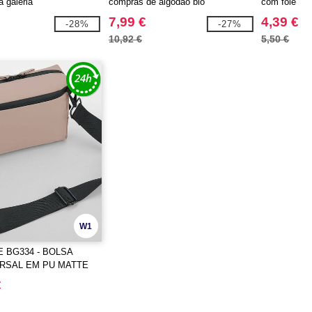
 galeria
compras de algodão bio
com fole
7,99 €
4,39 €
-28%
-27%
10,92 €
5,50 €
W1
 BG334 - BOLSA
RSAL EM PU MATTE
€