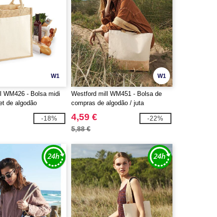
W1
W1
ll WM426 - Bolsa midi
Westford mill WM451 - Bolsa de
et de algodão
compras de algodão / juta
4,59 €
-18%
-22%
5,88 €