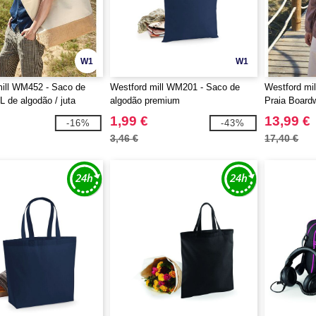
W1
W1
ill WM452 - Saco de
Westford mill WM201 - Saco de
Westford mi
 de algodão / juta
algodão premium
Praia Board
1,99 €
13,99 €
-16%
-43%
3,46 €
17,40 €