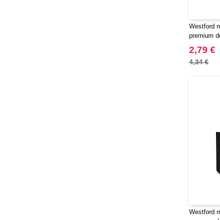
Westford m
premium d
2,79 €
4,34 €
Westford m