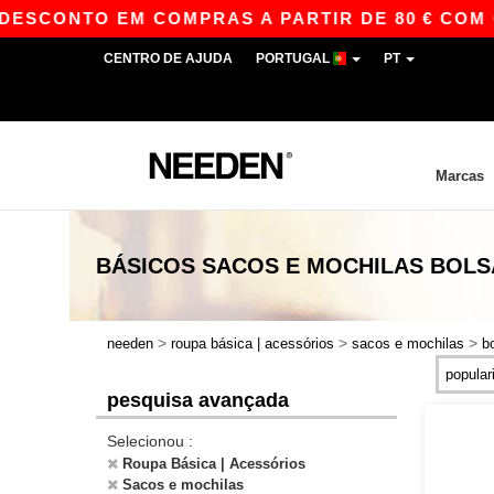
CONTO EM COMPRAS A PARTIR DE 80 € COM O CÓ
CENTRO DE AJUDA
PORTUGAL
PT
Marcas
BÁSICOS
SACOS E MOCHILAS BOL
>
>
>
needen
roupa básica | acessórios
sacos e mochilas
b
pesquisa avançada
Selecionou :
Roupa Básica | Acessórios
Sacos e mochilas