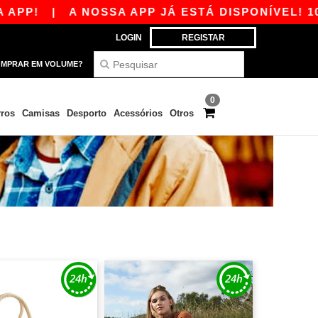
!
|
A NOSSA APP JÁ ESTÁ DISPONÍVEL! 10 € 
LOGIN
REGISTAR
MPRAR EM VOLUME?
0
ros
Camisas
Desporto
Acessórios
Otros