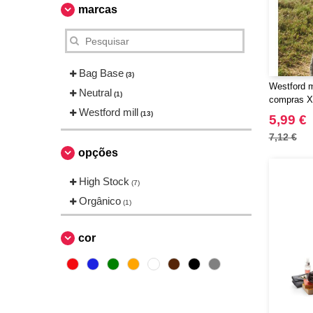
marcas
Bag Base
(3)
Westford m
Neutral
(1)
compras XL
Westford mill
(13)
5,99 €
7,12 €
opções
High Stock
(7)
Orgânico
(1)
cor