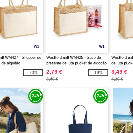
W1
W1
ill WM427 - Shopper de
Westford mill WM425 - Saco de
Westford mi
t de algodão
presente de juta pucket de algodão
de juta puck
2,79 €
3,49 €
-23%
-19%
3,46 €
4,26 €