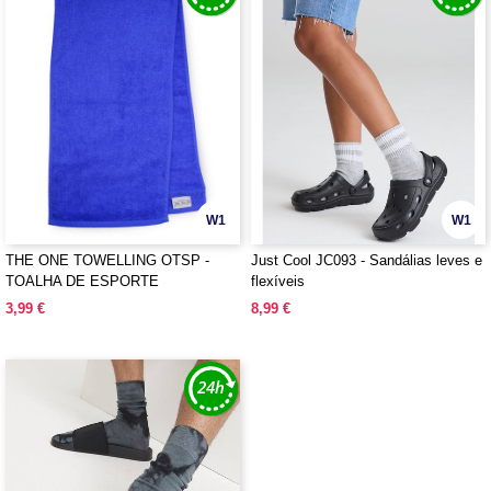
W1
W1
THE ONE TOWELLING OTSP -
Just Cool JC093 - Sandálias leves e
TOALHA DE ESPORTE
flexíveis
3,99 €
8,99 €