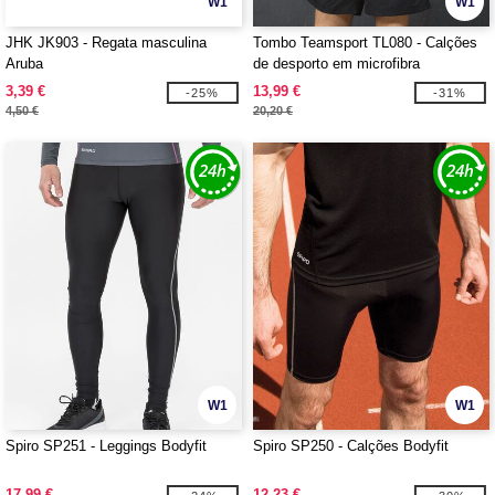
W1
W1
JHK JK903 - Regata masculina
Tombo Teamsport TL080 - Calções
Aruba
de desporto em microfibra
3,39 €
13,99 €
-25%
-31%
4,50 €
20,20 €
W1
W1
Spiro SP251 - Leggings Bodyfit
Spiro SP250 - Calções Bodyfit
17,99 €
12,23 €