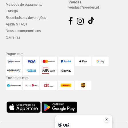
Vendas
Métodos de pagamento
vendas@needen.pt
Entrega
Reembolsos / devoluções
Ajuda & FAQs
Nossos compromissos
Carreiras
Pague com
Enviamos com
👋
Olá