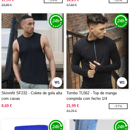
-24%
-30%
23,80 €
17,60 €
W1
W1
Skinnifit SF232 - Colete de gola alta
Tombo TL562 - Top de manga
com cavas
comprida com fecho 1/4
8,69 €
21,99 €
-37%
34,70 €