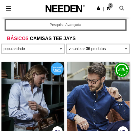
×
App Needen
0
Obter app
|
Melhores preços na app!
Pesquisa Avançada
BÁSICOS
CAMISAS TEE JAYS