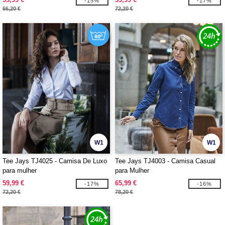
-15%
-17%
66,20 €
72,20 €
W1
W1
Tee Jays TJ4025 - Camisa De Luxo
Tee Jays TJ4003 - Camisa Casual
para mulher
para Mulher
59,99 €
65,99 €
-17%
-16%
72,20 €
78,20 €