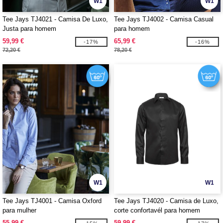
W1
W1
Tee Jays TJ4021 - Camisa De Luxo,
Tee Jays TJ4002 - Camisa Casual
Justa para homem
para homem
59,99 €
65,99 €
-17%
-16%
72,20 €
78,20 €
W1
W1
Tee Jays TJ4001 - Camisa Oxford
Tee Jays TJ4020 - Camisa de Luxo,
para mulher
corte confortavél para homem
55,99 €
59,99 €