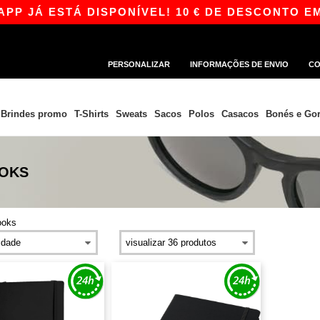
 JÁ ESTÁ DISPONÍVEL! 10 € DE DESCONTO EM 
PERSONALIZAR
INFORMAÇÕES DE ENVIO
CO
Brindes promo
T-Shirts
Sweats
Sacos
Polos
Casacos
Bonés e Gor
OOKS
ooks