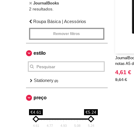
JournalBooks
2 resultados.
Roupa Básica | Acessórios
Remover filtros
estilo
JournalBoo
notas A5 d
4,61 €
9,64 €
Stationery
(2)
preço
€4.61
€5.24
4.61
4.77
4.93
5.08
5.24