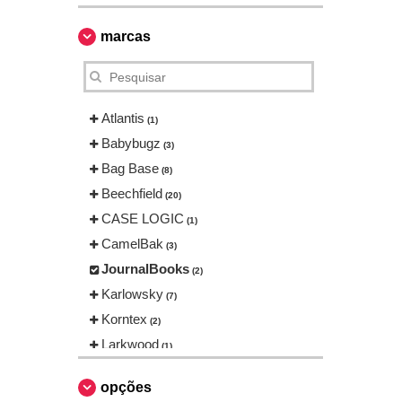
marcas
Atlantis
(1)
Babybugz
(3)
Bag Base
(8)
Beechfield
(20)
CASE LOGIC
(1)
CamelBak
(3)
JournalBooks
(2)
Karlowsky
(7)
Korntex
(2)
Larkwood
(1)
Mepal
(5)
opções
Mumbles
(6)