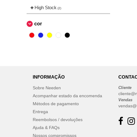
Neutral
High Stock
(2)
(2)
Ocean Bottle
(3)
Pen Duick
cor
(2)
Quadra
(1)
RFX™
(4)
Result
(2)
THE ONE TOWELLING
(1)
Towel city
(13)
VELILLA
(1)
INFORMAÇÃO
CONTAC
Westford mill
(3)
Sobre Needen
Cliente
cliente@
Acompanhar estado da encomenda
Vendas
Métodos de pagamento
vendas@
Entrega
Reembolsos / devoluções
Ajuda & FAQs
Nossos compromissos