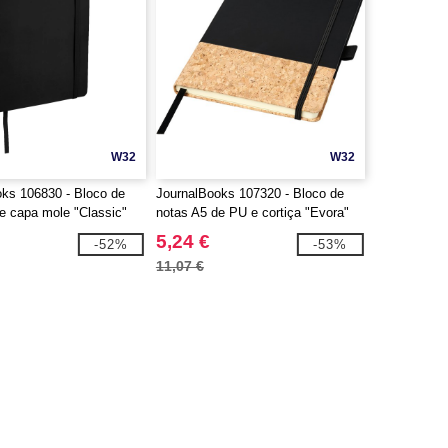
W32
W32
ks 106830 - Bloco de
JournalBooks 107320 - Bloco de
e capa mole "Classic"
notas A5 de PU e cortiça "Evora"
5,24 €
-52%
-53%
11,07 €