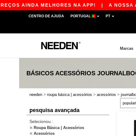
EÇOS AINDA MELHORES NA APP!
|
A NOSSA APP
CENTRO DE AJUDA
PORTUGAL
PT
Marcas
BÁSICOS
ACESSÓRIOS JOURNALB
>
>
>
needen
roupa básica | acessórios
acessórios
journalb
pesquisa avançada
Selecionou :
Roupa Básica | Acessórios
Acessórios