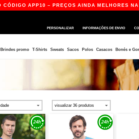
O APP10 – PREÇOS AINDA MELHORES NA APP!
PERSONALIZAR
INFORMAÇÕES DE ENVIO
CO
Brindes promo
T-Shirts
Sweats
Sacos
Polos
Casacos
Bonés e Gor