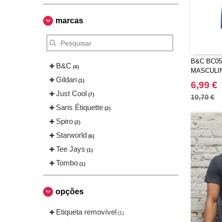
marcas
B&C BC05
B&C
(4)
MASCULI
Gildan
(1)
6,99 €
Just Cool
(7)
10,70 €
Sans Étiquette
(2)
Spiro
(2)
Starworld
(6)
Tee Jays
(1)
Tombo
(1)
opções
Etiqueta removível
(1)