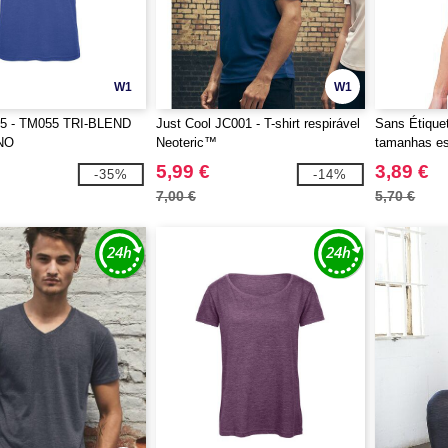
W1
W1
5 - TM055 TRI-BLEND
Just Cool JC001 - T-shirt respirável
Sans Étique
NO
Neoteric™
tamanhas es
Mulheres
5,99 €
3,89 €
-35%
-14%
7,00 €
5,70 €