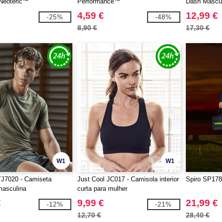
 Neoteric™
Performance™
Dash Mascu
4,59 €
12,99 €
-25%
-48%
8,90 €
17,30 €
W1
W1
TJ7020 - Camiseta
Just Cool JC017 - Camisola interior
Spiro SP178 
masculina
curta para mulher
€
9,99 €
21,99 €
-12%
-21%
12,70 €
28,40 €