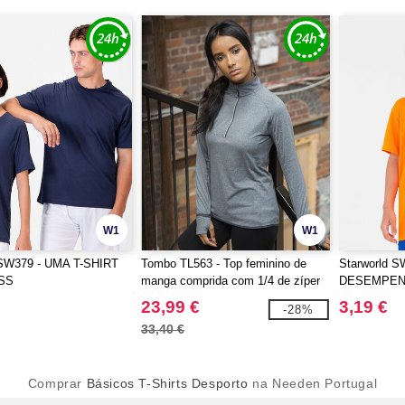
W1
W1
 SW379 - UMA T-SHIRT
Tombo TL563 - Top feminino de
Starworld 
SS
manga comprida com 1/4 de zíper
DESEMPEN
CRIANÇA
23,99 €
3,19 €
-28%
33,40 €
Comprar
Básicos T-Shirts Desporto
na Needen Portugal