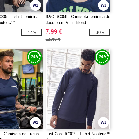
W1
W1
005 - T-shirt feminina
B&C BC058 - Camiseta feminina de
eoteric™
decote em V Tri-Blend
7,99 €
-14%
-30%
11,40 €
W1
W1
 - Camiseta de Treino
Just Cool JC002 - T-shirt Neoteric™