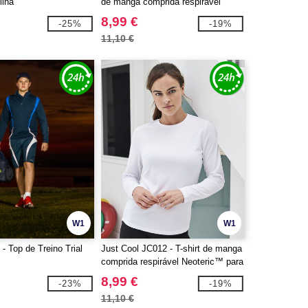
lina
de manga comprida respirável
8,99 €
-25%
-19%
11,10 €
W1
W1
- Top de Treino Trial
Just Cool JC012 - T-shirt de manga
comprida respirável Neoteric™ para
mulher
8,99 €
-23%
-19%
11,10 €