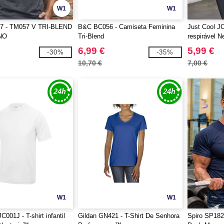
W1
W1
7 - TM057 V TRI-BLEND
B&C BC056 - Camiseta Feminina
Just Cool JC
NO
Tri-Blend
respirável N
6,99 €
5,99 €
-30%
-35%
10,70 €
7,00 €
W1
W1
C001J - T-shirt infantil
Gildan GN421 - T-Shirt De Senhora
Spiro SP182