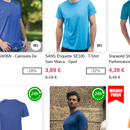
W1
W1
 SW36N - Camiseta De
SANS Étiquette SE100 - T-Shirt
Starworld S
Sem Marca - Sport
Performance
3,89 €
4,39 €
-28%
-32%
5,70 €
5,40 €