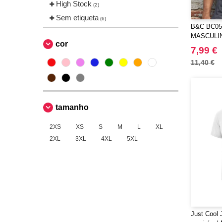
High Stock
(2)
Sem etiqueta
(6)
B&C BC05
MASCULI
cor
7,99 €
11,40 €
tamanho
2XS
XS
S
M
L
XL
2XL
3XL
4XL
5XL
Just Cool J