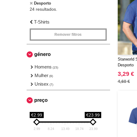
Desporto
24 resultados.
T-Shirts
Remover filtros
género
Starworld
Desporto
Homens
(15)
3,29 €
Mulher
(9)
4,60 €
Unisex
(7)
preço
€2.99
€23.99
2.99
8.24
13.49
18.74
23.99