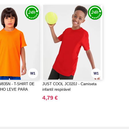
W1
W1
SW835N - T-SHIRT DE
JUST COOL JC020J - Camiseta
HO LEVE PARA
infantil respirável
4,79 €