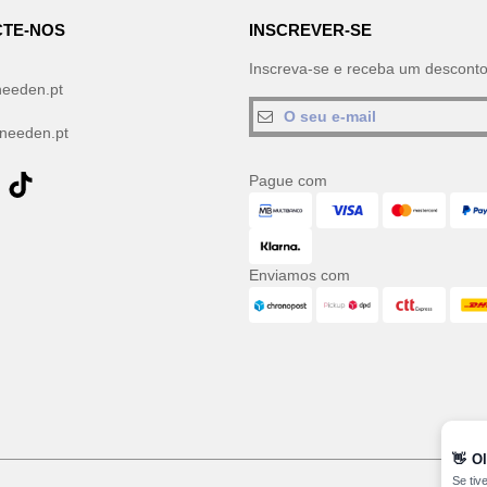
TE-NOS
INSCREVER-SE
Inscreva-se e receba um descont
needen.pt
needen.pt
Pague com
Enviamos com
👋
Ol
Se tiv