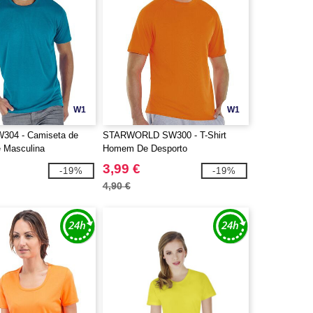
W1
W1
W304 - Camiseta de
STARWORLD SW300 - T-Shirt
 Masculina
Homem De Desporto
3,99 €
-19%
-19%
4,90 €