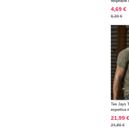
respirável
4,69 €
6,30 €
Tee Jays 
esportiva 
21,99 
24,90 €