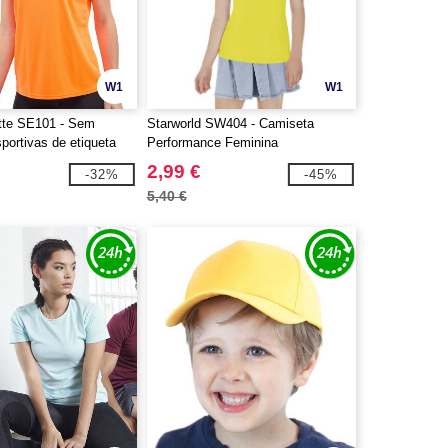
W1
W1
tte SE101 - Sem
Starworld SW404 - Camiseta
portivas de etiqueta
Performance Feminina
2,99 €
-32%
-45%
5,40 €