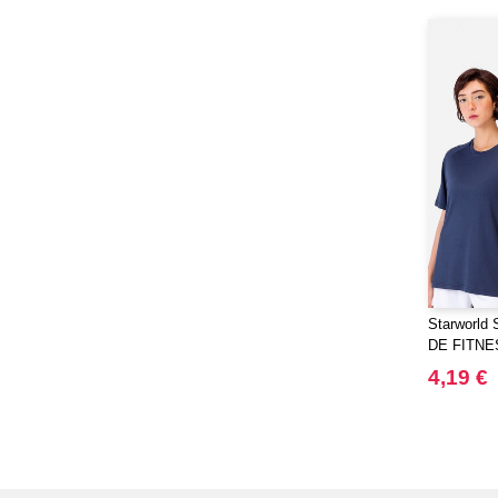
Starworld
DE FITNE
4,19 €