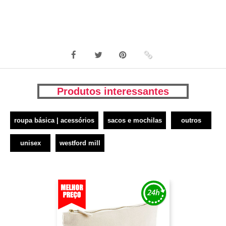
Produtos interessantes
roupa básica | acessórios
sacos e mochilas
outros
unisex
westford mill