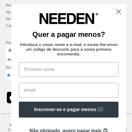
Reembolsos / devoluções
Ajuda & FAQs
Nossos compromissos
Carreiras
Quer a pagar menos?
Pague com
Introduza o vosso nome e e-mail, e enviar-lhe-emos
um código de desconto para a vossa primeira
encomenda.
Enviamos com
Inscrever-se e pagar menos 👍🏼
Menções Legais
-
Política de Privacidade
-
Condições Gerais De Acesso E Uso
-
Condições Gerais De Contratação
-
Política de cookies
-
Mapa do Site
Copyright
Não obrigado, quero pagar mais 🙃