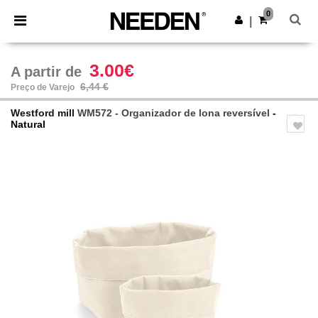
×
App Needen
0
Obter app
|
Melhores preços na app!
3.00€
A partir de
6,44 €
Preço de Varejo
Westford mill
WM572 - Organizador de lona reversível
-
Natural
Previous
Next