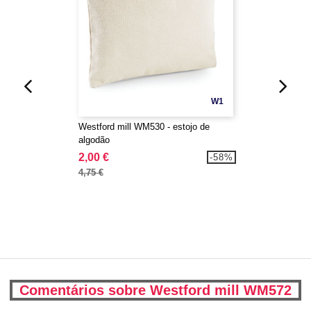
W1
Westford mill WM530 - estojo de
algodão
2,00 €
-58%
4,75 €
Comentários sobre Westford mill WM572