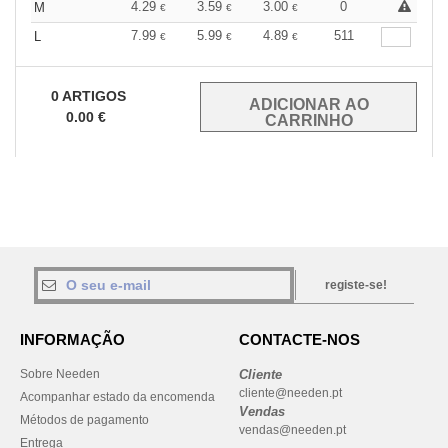
4.29
3.59
3.00
0
M
€
€
€
7.99
5.99
4.89
511
L
€
€
€
0
ARTIGOS
0.00
€
registe-se!
INFORMAÇÃO
CONTACTE-NOS
Sobre Needen
Cliente
cliente@needen.pt
Acompanhar estado da encomenda
Vendas
Métodos de pagamento
vendas@needen.pt
Entrega