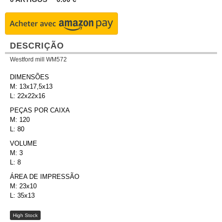
DESCRIÇÃO
Westford mill WM572
DIMENSÕES
M: 13x17,5x13
L: 22x22x16
PEÇAS POR CAIXA
M: 120
L: 80
VOLUME
M: 3
L: 8
ÁREA DE IMPRESSÃO
M: 23x10
L: 35x13
High Stock