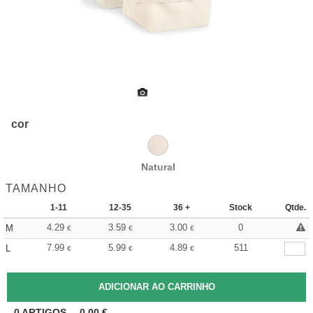
cor
Natural
TAMANHO
1-11
12-35
36 +
Stock
Qtde.
4.29
3.59
3.00
0
M
€
€
€
7.99
5.99
4.89
511
L
€
€
€
0
ARTIGOS
0.00
€