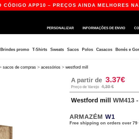
ÓDIGO APP10 – PREÇOS AINDA MELHORES NA APP
PERSONALIZAR
INFORMAÇÕES DE ENVIO
CO
Brindes promo
T-Shirts
Sweats
Sacos
Polos
Casacos
Bonés e Gor
>
>
>
sacos de compras
acessórios
westford mill
3.37€
A partir de
4,30 €
Preço de Varejo
Westford mill
WM413 - 
ARMAZÉM
W1
Free shipping on orders over 79 