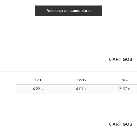
Adicionar um comentário
0
ARTIGOS
1-11
12-35
36 +
4.88
4.07
3.37
€
€
€
0
ARTIGOS