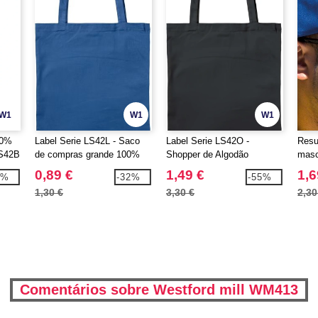
W1
W1
W1
00%
Label Serie LS42L - Saco
Label Serie LS42O -
Resu
LS42B
de compras grande 100%
Shopper de Algodão
masc
algodão
Orgânico
0,89 €
1,49 €
1,6
5%
-32%
-55%
1,30 €
3,30 €
2,30
Comentários sobre Westford mill WM413