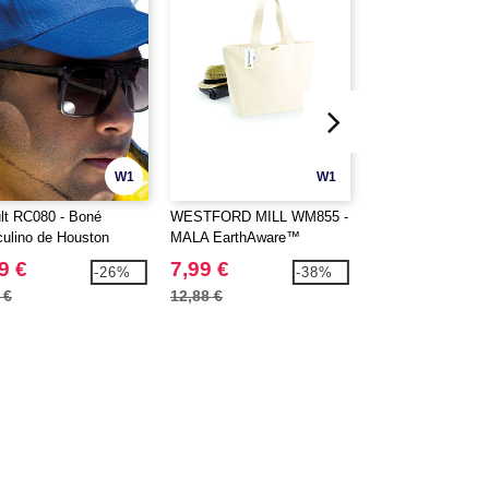
W1
W1
lt RC080 - Boné
WESTFORD MILL WM855 -
Bag Base BG901 
ulino de Houston
MALA EarthAware™
Comprador de sub
ORGANIC MARINA TOTE
9 €
7,99 €
2,99 €
-26%
-38%
XL
 €
12,88 €
4,00 €