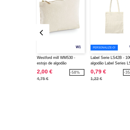
W1
PERSONALIZE-O!
Westford mill WM530 -
Label Serie LS42B - 1
estojo de algodão
algodão Label Series 
2,00 €
0,79 €
-58%
-3
4,75 €
1,22 €