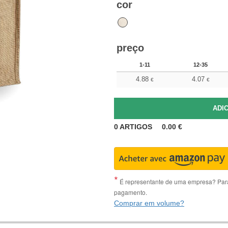
cor
preço
1-11
12-35
4.88
4.07
€
€
0
ARTIGOS
0.00
€
É representante de uma empresa? Para 
pagamento.
Comprar em volume?