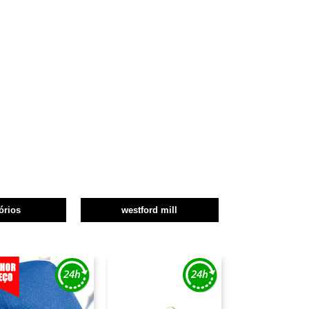
órios
westford mill