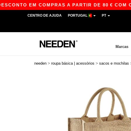
CONTO EM COMPRAS A PARTIR DE 80 € COM O C
CENTRO DE AJUDA
PORTUGAL
PT
Marcas
>
>
needen
roupa básica | acessórios
sacos e mochilas