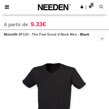
×
App Needen
0
Obter app
|
Melhores preços na app!
9.33€
A partir de
Skinnifit
SF122 - The Feel Good V-Neck Men
- Black
Previous
Next