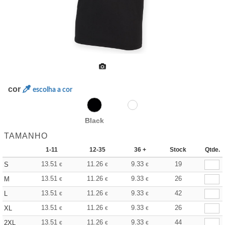
cor
escolha a cor
Black
TAMANHO
1-11
12-35
36 +
Stock
Qtde.
13.51
11.26
9.33
19
S
€
€
€
13.51
11.26
9.33
26
M
€
€
€
13.51
11.26
9.33
42
L
€
€
€
13.51
11.26
9.33
26
XL
€
€
€
13.51
11.26
9.33
44
2XL
€
€
€