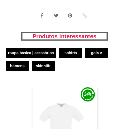
Produtos interessantes
roupa básica | acessórios
t-shirts
gola v
homens
skinnifit