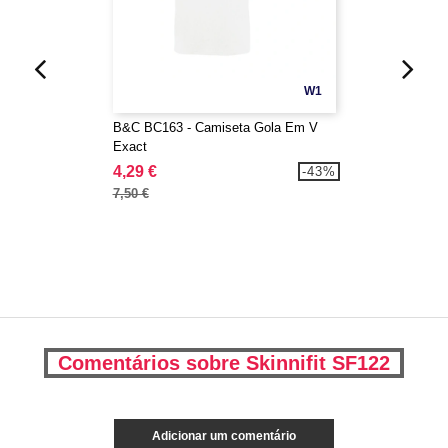
W1
B&C BC163 - Camiseta Gola Em V
Exact
4,29 €
-43%
7,50 €
Comentários sobre Skinnifit SF122
Adicionar um comentário