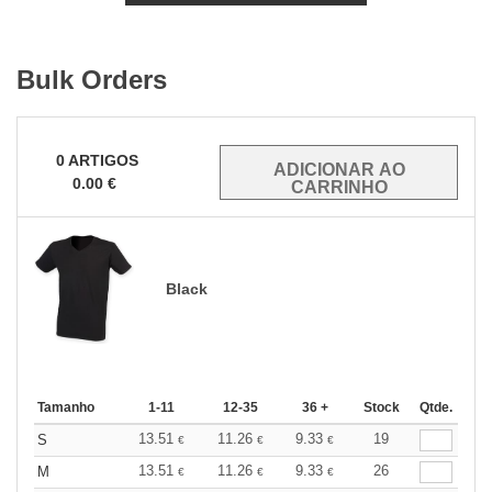
Bulk Orders
0
ARTIGOS
0.00
€
Black
Tamanho
1-11
12-35
36 +
Stock
Qtde.
13.51
11.26
9.33
19
S
€
€
€
13.51
11.26
9.33
26
M
€
€
€