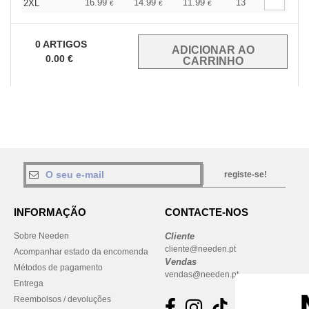
16.99
14.99
11.99
13
2XL
€
€
€
0
ARTIGOS
0.00
€
registe-se!
INFORMAÇÃO
CONTACTE-NOS
Sobre Needen
Cliente
cliente@needen.pt
Acompanhar estado da encomenda
Vendas
Métodos de pagamento
vendas@needen.pt
Entrega
Reembolsos / devoluções