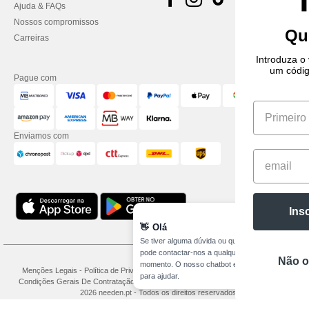
Ajuda & FAQs
Nossos compromissos
Quer a pagar menos?
Carreiras
Introduza o vosso nome e e-mail, e enviar-lhe-emos
um código de desconto para a vossa primeira
Pague com
encomenda.
Enviamos com
Inscrever-se e pagar menos 👍🏼
👋
Olá
Se tiver alguma dúvida ou questão,
pode contactar-nos a qualquer
Não obrigado, quero pagar mais 🙃
momento. O nosso chatbot está aqui
Menções Legais
-
Política de Privacidade
-
Condições Gerais De Acesso E Uso
-
para ajudar.
Condições Gerais De Contratação
-
Política de cookies
-
Mapa do Site
Copyright
2026 needen.pt - Todos os direitos reservados