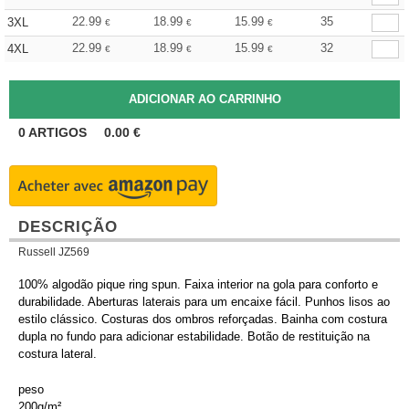
22.99
18.99
15.99
35
3XL
€
€
€
22.99
18.99
15.99
32
4XL
€
€
€
0
ARTIGOS
0.00
€
DESCRIÇÃO
Russell JZ569
100% algodão pique ring spun. Faixa interior na gola para conforto e
durabilidade. Aberturas laterais para um encaixe fácil. Punhos lisos ao
estilo clássico. Costuras dos ombros reforçadas. Bainha com costura
dupla no fundo para adicionar estabilidade. Botão de restituição na
costura lateral.
peso
200g/m²