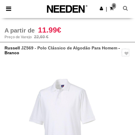
×
App Needen
0
Obter app
|
Melhores preços na app!
11.99€
A partir de
22,60 €
Preço de Varejo
Russell
JZ569 - Polo Clássico de Algodão Para Homem
-
Branco
Previous
Next