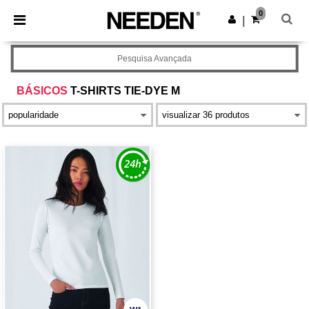
×
App Needen
0
Obter app
|
Melhores preços na app!
Pesquisa Avançada
BÁSICOS
T-SHIRTS TIE-DYE M