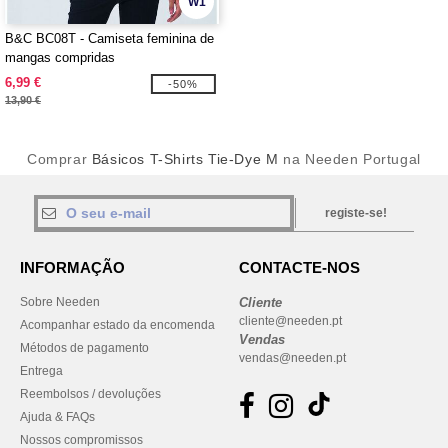
W1
B&C BC08T - Camiseta feminina de
mangas compridas
6,99 €
-50%
13,90 €
Comprar
Básicos T-Shirts Tie-Dye M
na Needen Portugal
registe-se!
INFORMAÇÃO
CONTACTE-NOS
Sobre Needen
Cliente
cliente@needen.pt
Acompanhar estado da encomenda
Vendas
Métodos de pagamento
vendas@needen.pt
Entrega
Reembolsos / devoluções
Ajuda & FAQs
Nossos compromissos