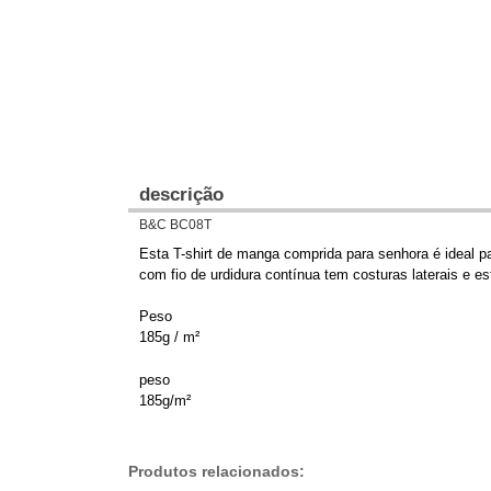
descrição
B&C BC08T
Esta T-shirt de manga comprida para senhora é ideal p
com fio de urdidura contínua tem costuras laterais e 
Peso
185g / m²
peso
185g/m²
Produtos relacionados: