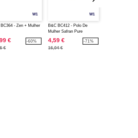
W1
W1
BC364 - Zen + Mulher
B&C BC412 - Polo De
B&C BC51F - Jaq
Mulher Safran Pure
feminina de lã co
99 €
4,59 €
16,99 €
-60%
-71%
6 €
16,04 €
24,90 €