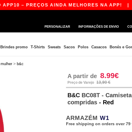
 – PREÇOS AINDA MELHORES NA APP!
|
A NOSS
PERSONALIZAR
INFORMAÇÕES DE ENVIO
CO
Brindes promo
T-Shirts
Sweats
Sacos
Polos
Casacos
Bonés e Gor
>
>
mulher
b&c
8.99€
A partir de
13,90 €
Preço de Varejo
B&C
BC08T - Camiseta
compridas
- Red
ARMAZÉM
W1
Free shipping on orders over 79 