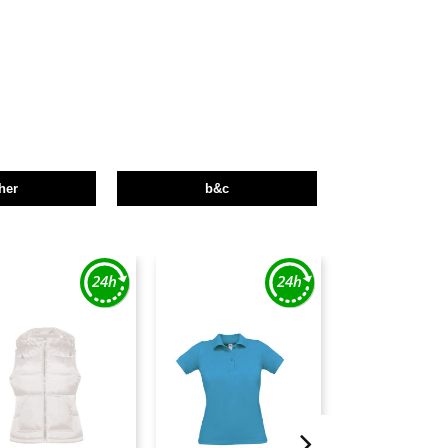
her
b&c