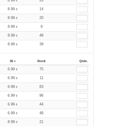
8.99
26
€
8.99
14
€
8.99
20
€
8.99
9
€
8.99
48
€
8.99
39
€
36 +
Stock
Qtde.
6.99
75
€
6.99
11
€
6.99
83
€
6.99
96
€
6.99
44
€
6.99
48
€
8.99
21
€