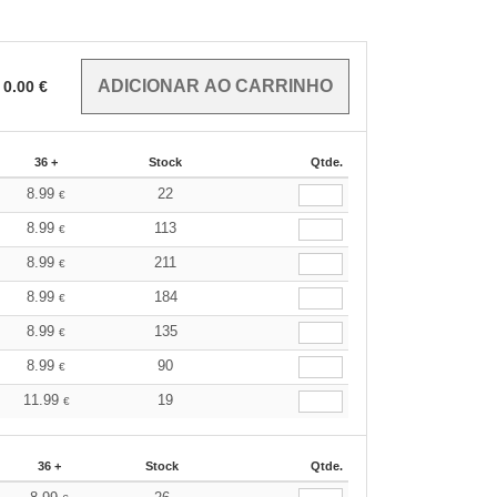
0.00
€
36 +
Stock
Qtde.
8.99
22
€
8.99
113
€
8.99
211
€
8.99
184
€
8.99
135
€
8.99
90
€
11.99
19
€
36 +
Stock
Qtde.