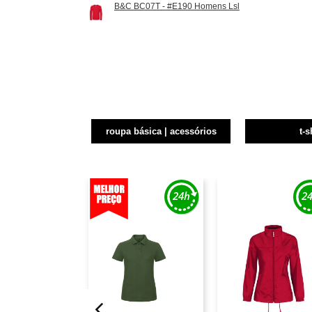
B&C BC07T - #E190 Homens Lsl
roupa básica | acessórios
t-s