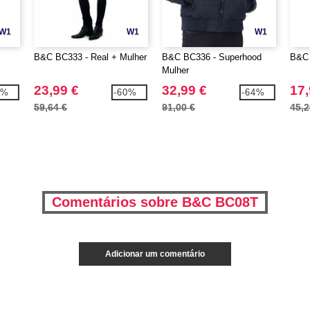
W1
W1
W1
B&C BC333 - Real + Mulher
B&C BC336 - Superhood
B&C 
Mulher
23,99 €
32,99 €
17,
8%
-60%
-64%
59,64 €
91,00 €
45,2
Comentários sobre B&C BC08T
Adicionar um comentário