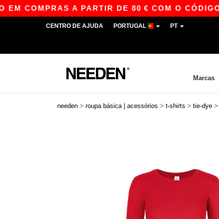
MPRAS A PARTIR DE 80 € COM O CÓDIGO APP10
CENTRO DE AJUDA
PORTUGAL
PT
Marcas
>
>
>
needen
roupa básica | acessórios
t-shirts
tie-dye