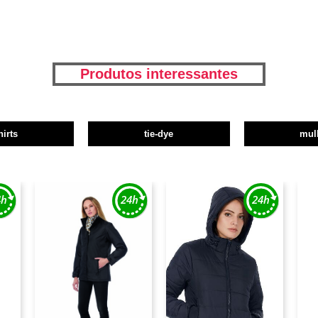
Produtos interessantes
hirts
tie-dye
mul