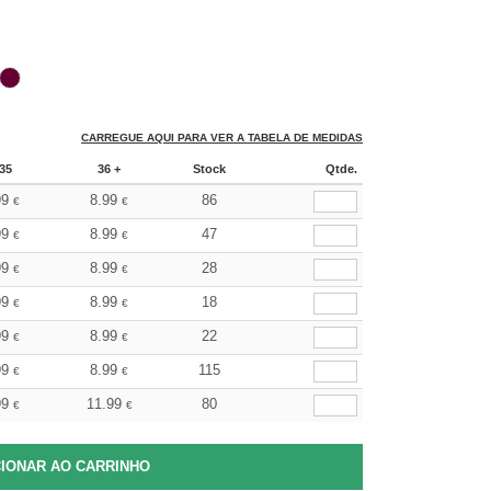
CARREGUE AQUI PARA VER A TABELA DE MEDIDAS
35
36 +
Stock
Qtde.
99
8.99
86
€
€
99
8.99
47
€
€
99
8.99
28
€
€
99
8.99
18
€
€
99
8.99
22
€
€
99
8.99
115
€
€
99
11.99
80
€
€