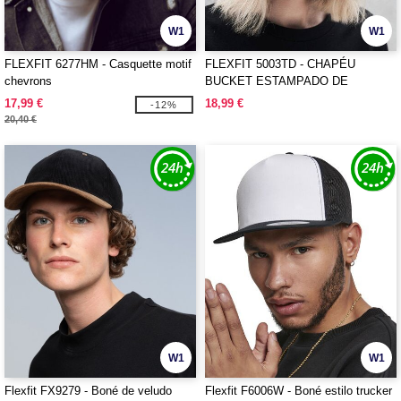
W1
W1
FLEXFIT 6277HM - Casquette motif
FLEXFIT 5003TD - CHAPÉU
chevrons
BUCKET ESTAMPADO DE
FESTIVAL
17,99 €
18,99 €
-12%
20,40 €
W1
W1
Flexfit FX9279 - Boné de veludo
Flexfit F6006W - Boné estilo trucker