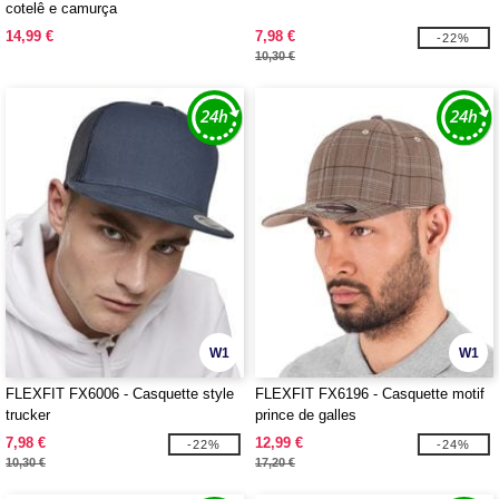
cotelê e camurça
14,99 €
7,98 €
-22%
10,30 €
W1
W1
FLEXFIT FX6006 - Casquette style
FLEXFIT FX6196 - Casquette motif
trucker
prince de galles
7,98 €
12,99 €
-22%
-24%
10,30 €
17,20 €