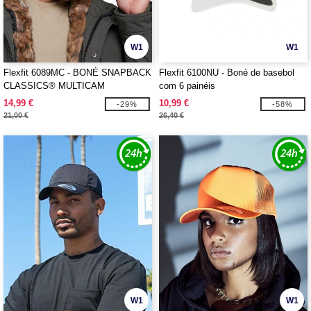
W1
W1
Flexfit 6089MC - BONÉ SNAPBACK
Flexfit 6100NU - Boné de basebol
CLASSICS® MULTICAM
com 6 painéis
14,99 €
10,99 €
-29%
-58%
21,00 €
26,40 €
W1
W1