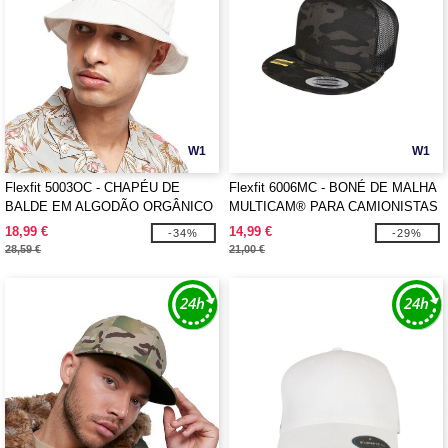
W1
W1
Flexfit 5003OC - CHAPÉU DE
Flexfit 6006MC - BONÉ DE MALHA
BALDE EM ALGODÃO ORGÂNICO
MULTICAM® PARA CAMIONISTAS
18,99 €
14,99 €
-34%
-29%
28,59 €
21,00 €