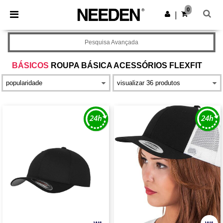
×
App Needen
0
Obter app
|
Melhores preços na app!
Pesquisa Avançada
BÁSICOS
ROUPA BÁSICA ACESSÓRIOS FLEXFIT