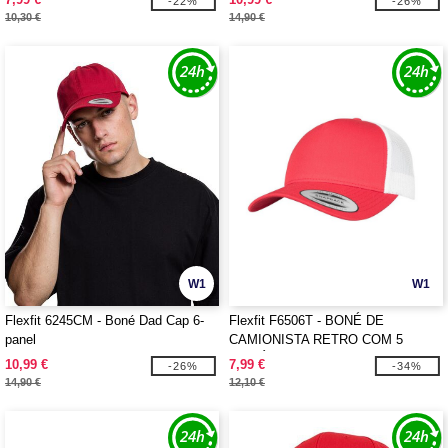
-22%
-26%
10,30 €
14,90 €
W1
W1
Flexfit 6245CM - Boné Dad Cap 6-
Flexfit F6506T - BONÉ DE
panel
CAMIONISTA RETRO COM 5
PAINÉIS E 2 TONS
10,99 €
7,99 €
-26%
-34%
14,90 €
12,10 €