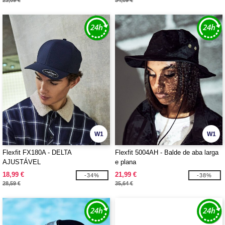
23,09 €
34,09 €
W1
W1
Flexfit FX180A - DELTA
Flexfit 5004AH - Balde de aba larga
AJUSTÁVEL
e plana
18,99 €
21,99 €
-34%
-38%
28,59 €
35,64 €