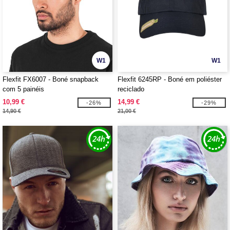
W1
W1
Flexfit FX6007 - Boné snapback
Flexfit 6245RP - Boné em poliéster
com 5 painéis
reciclado
10,99 €
14,99 €
-26%
-29%
14,90 €
21,00 €