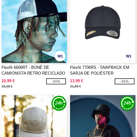
W1
W1
Flexfit 6606RT - BONÉ DE
Flexfit 7706RS - SNAPBACK EM
CAMIONISTA RETRO RECICLADO
SARJA DE POLIÉSTER
CLASSICS 2-TONE
RECICLADO
10,99 €
13,99 €
-40%
-36%
18,38 €
21,99 €