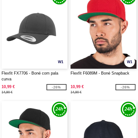
W1
W1
Flexfit FX7706 - Boné com pala
Flexfit F6089M - Boné Snapback
curva
10,99 €
10,99 €
-26%
-26%
14,90 €
14,90 €