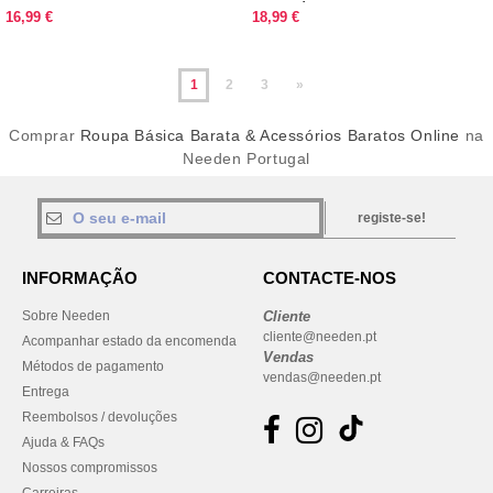
AJUSTÁVEL
16,99 €
18,99 €
1
2
3
»
Comprar
Roupa Básica Barata & Acessórios Baratos Online
na
Needen Portugal
registe-se!
INFORMAÇÃO
CONTACTE-NOS
Sobre Needen
Cliente
cliente@needen.pt
Acompanhar estado da encomenda
Vendas
Métodos de pagamento
vendas@needen.pt
Entrega
Reembolsos / devoluções
Ajuda & FAQs
Nossos compromissos