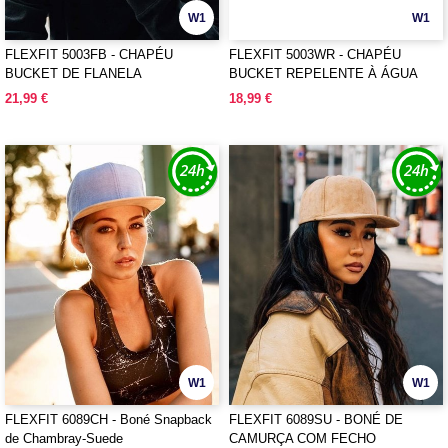
W1
W1
FLEXFIT 5003FB - CHAPÉU
FLEXFIT 5003WR - CHAPÉU
BUCKET DE FLANELA
BUCKET REPELENTE À ÁGUA
21,99 €
18,99 €
W1
W1
FLEXFIT 6089CH - Boné Snapback
FLEXFIT 6089SU - BONÉ DE
de Chambray-Suede
CAMURÇA COM FECHO