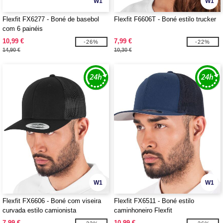
W1
W1
Flexfit FX6277 - Boné de basebol
Flexfit F6606T - Boné estilo trucker
com 6 painéis
10,99 €
7,99 €
-26%
-22%
14,90 €
10,30 €
W1
W1
Flexfit FX6606 - Boné com viseira
Flexfit FX6511 - Boné estilo
curvada estilo camionista
caminhoneiro Flexfit
7,99 €
10,99 €