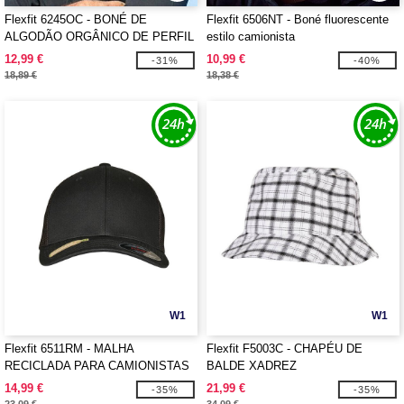
Flexfit 6245OC - BONÉ DE
Flexfit 6506NT - Boné fluorescente
ALGODÃO ORGÂNICO DE PERFIL
estilo camionista
BAIXO
12,99 €
10,99 €
-31%
-40%
18,89 €
18,38 €
W1
W1
Flexfit 6511RM - MALHA
Flexfit F5003C - CHAPÉU DE
RECICLADA PARA CAMIONISTAS
BALDE XADREZ
14,99 €
21,99 €
-35%
-35%