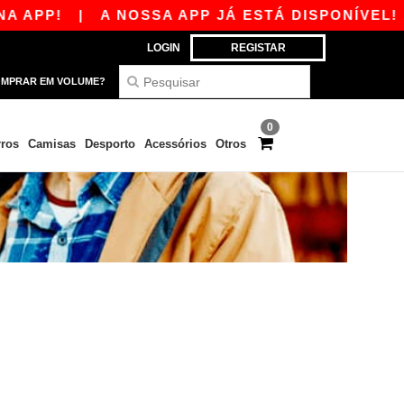
 APP!
|
A NOSSA APP JÁ ESTÁ DISPONÍVEL! 1
LOGIN
REGISTAR
MPRAR EM VOLUME?
0
ros
Camisas
Desporto
Acessórios
Otros