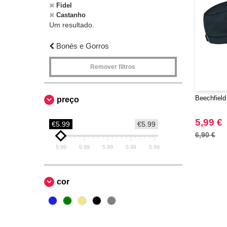
Fidel
Castanho
Um resultado.
Bonés e Gorros
Remover filtros
Beechfiel
preço
5,99 €
€5.99
€5.99
6,90 €
5.99
5.99
5.99
5.99
5.99
cor