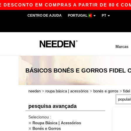
 DESCONTO EM COMPRAS A PARTIR DE 80 € COM 
CENTRO DE AJUDA
PORTUGAL
PT
Marcas
BÁSICOS
BONÉS E GORROS FIDEL 
>
>
>
needen
roupa básica | acessórios
bonés e gorros
fidel
pesquisa avançada
Selecionou :
Roupa Básica | Acessórios
Bonés e Gorros