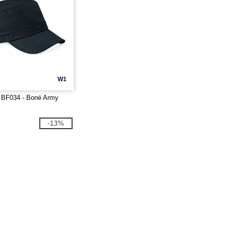
W1
d BF034 - Boné Army
-13%