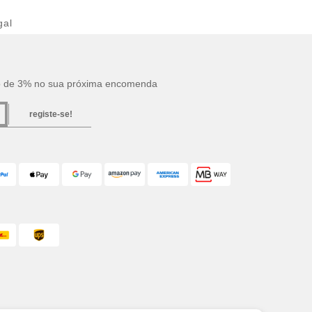
gal
o de 3% no sua próxima encomenda
registe-se!