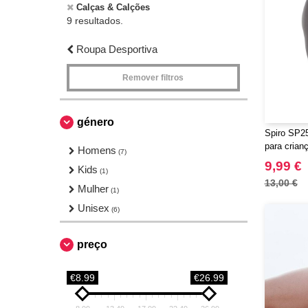
Calças & Calções
9 resultados.
Roupa Desportiva
Remover filtros
género
Spiro SP25
para crian
Homens
(7)
9,99 €
Kids
(1)
13,00 €
Mulher
(1)
Unisex
(6)
preço
€8.99
€26.99