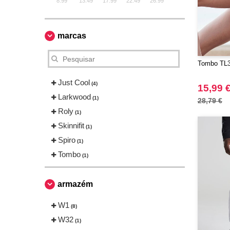
8.99
13.49
17.99
22.49
26.99
marcas
Tombo TL37
Just Cool
(4)
15,99 
Larkwood
(1)
28,79 €
Roly
(1)
Skinnifit
(1)
Spiro
(1)
Tombo
(1)
armazém
W1
(8)
W32
(1)