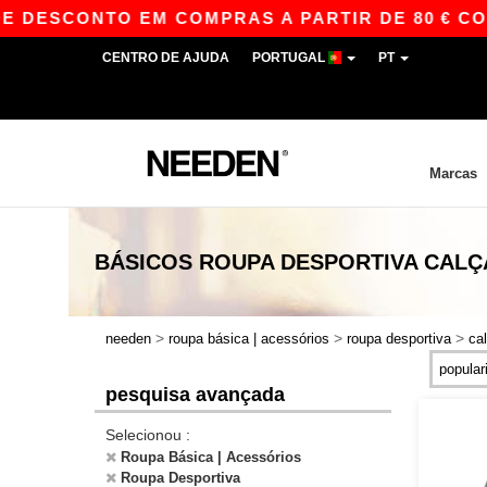
 DESCONTO EM COMPRAS A PARTIR DE 80 € COM 
CENTRO DE AJUDA
PORTUGAL
PT
Marcas
BÁSICOS
ROUPA DESPORTIVA CALÇ
>
>
>
needen
roupa básica | acessórios
roupa desportiva
ca
pesquisa avançada
Selecionou :
Roupa Básica | Acessórios
Roupa Desportiva