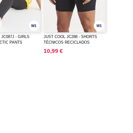
W1
W1
JC087J - GIRLS
JUST COOL JC288 - SHORTS
ETIC PANTS
TÉCNICOS RECICLADOS
FEMININOS
10,99 €