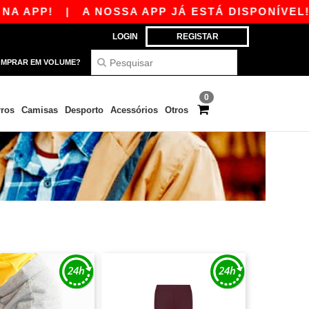
APP!
|
A NOSSA APP JÁ ESTÁ DISPONÍVEL! 10
LOGIN
REGISTAR
MPRAR EM VOLUME?
0
ros
Camisas
Desporto
Acessórios
Otros