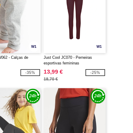
W1
W1
062 - Calças de
Just Cool JC070 - Perneiras
é
esportivas femininas
13,99 €
-35%
-25%
18,70 €