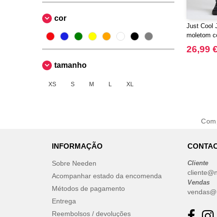
cor
Just Cool 
moletom c
pernas afu
26,99 
tamanho
XS
S
M
L
XL
Com
INFORMAÇÃO
CONTAC
Sobre Needen
Cliente
cliente@
Acompanhar estado da encomenda
Vendas
Métodos de pagamento
vendas@
Entrega
Reembolsos / devoluções