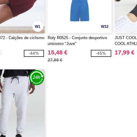
W1
W32
2 - Calções de ciclismo
Roly R0525 - Conjunto desportivo
JUST COOL 
unissexo "Juve"
COOL ATHL
€
15,48 €
17,99 €
-44%
-45%
27,98 €