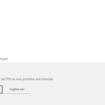
tugal
o de 3% no sua próxima encomenda
registe-se!