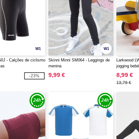
W1
W1
0J - Calções de ciclismo
Skinni Minni SM064 - Leggings de
Larkwood LW
ças
menina
jogging beb
9,99 €
8,99 €
-23%
13,79 €