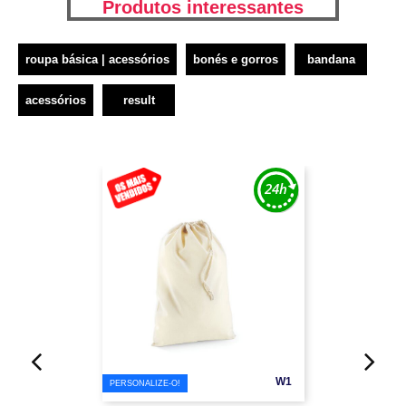
Produtos interessantes
roupa básica | acessórios
bonés e gorros
bandana
acessórios
result
W1
PERSONALIZE-O!