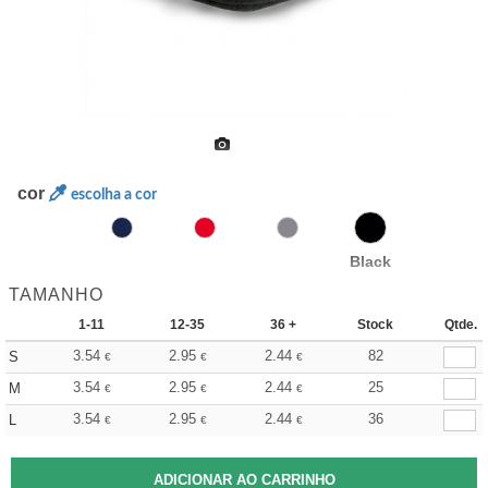
cor
escolha a cor
Black
TAMANHO
1-11
12-35
36 +
Stock
Qtde.
3.54
2.95
2.44
82
S
€
€
€
3.54
2.95
2.44
25
M
€
€
€
3.54
2.95
2.44
36
L
€
€
€