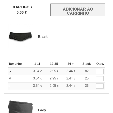
0
ARTIGOS
0.00
€
Black
Tamanho
1-11
12-35
36 +
Stock
Qtde.
3.54
2.95
2.44
82
S
€
€
€
3.54
2.95
2.44
25
M
€
€
€
3.54
2.95
2.44
36
L
€
€
€
Grey