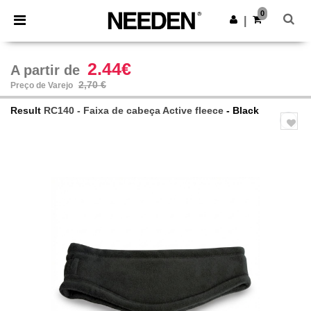
×
App Needen
0
Obter app
|
Melhores preços na app!
2.44€
A partir de
2,70 €
Preço de Varejo
Result
RC140 - Faixa de cabeça Active fleece
- Black
Previous
Next