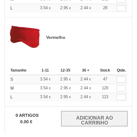
3.54
2.95
2.44
28
L
€
€
€
Vermelho
Tamanho
1-11
12-35
36 +
Stock
Qtde.
3.54
2.95
2.44
47
S
€
€
€
3.54
2.95
2.44
120
M
€
€
€
3.54
2.95
2.44
123
L
€
€
€
0
ARTIGOS
0.00
€