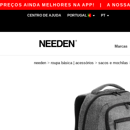
EÇOS AINDA MELHORES NA APP!
|
A NOSSA APP
CENTRO DE AJUDA
PORTUGAL
PT
Marcas
>
>
needen
roupa básica | acessórios
sacos e mochilas