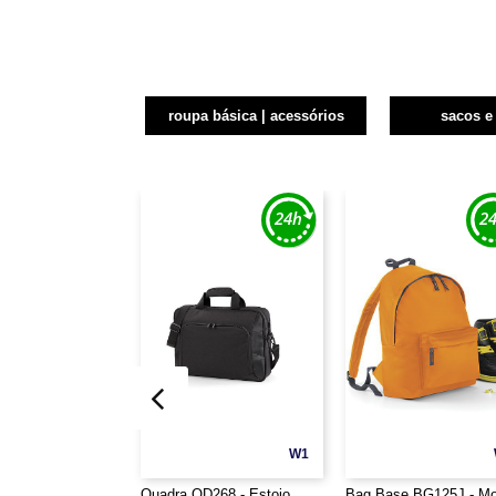
roupa básica | acessórios
sacos e
W1
Quadra QD268 - Estojo
Bag Base BG125J - Mo