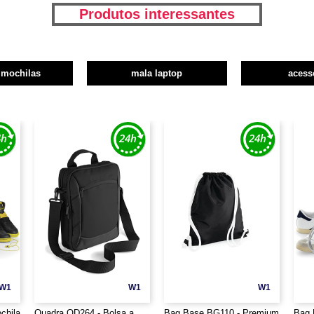
Produtos interessantes
 mochilas
mala laptop
acess
W1
W1
W1
chila
Quadra QD264 - Bolsa a
Bag Base BG110 - Premium
Bag 