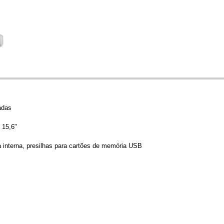
adas
 15,6"
a interna, presilhas para cartões de memória USB