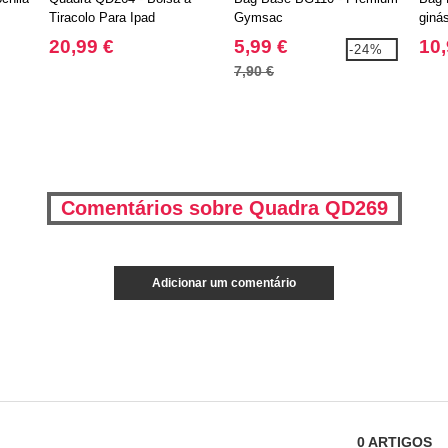
Tiracolo Para Ipad
Gymsac
giná
Executive
20,99 €
5,99 €
10,
-24%
7,90 €
Comentários sobre Quadra QD269
Adicionar um comentário
0
ARTIGOS