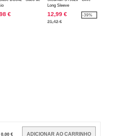
sio
Long Sleeve
Polo
98 €
12,99 €
9,99 €
-39%
21,42 €
16,24 €
0.00
€