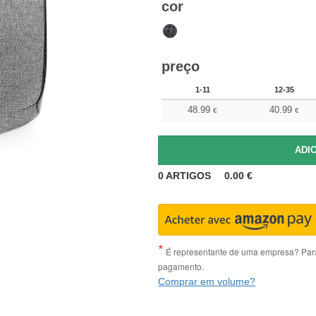
cor
preço
1-11
12-35
48.99
40.99
€
€
0
ARTIGOS
0.00
€
É representante de uma empresa? Para 
pagamento.
Comprar em volume?