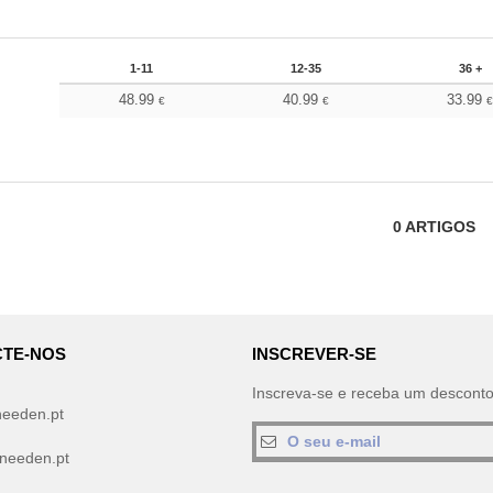
1-11
12-35
36 +
48.99
40.99
33.99
€
€
0
ARTIGOS
TE-NOS
INSCREVER-SE
Inscreva-se e receba um descont
needen.pt
needen.pt