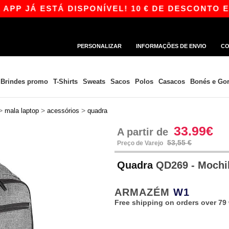
 JÁ ESTÁ DISPONÍVEL! 10 € DE DESCONTO EM C
PERSONALIZAR
INFORMAÇÕES DE ENVIO
CO
Brindes promo
T-Shirts
Sweats
Sacos
Polos
Casacos
Bonés e Gor
>
>
>
mala laptop
acessórios
quadra
33.99€
A partir de
53,55 €
Preço de Varejo
Quadra
QD269 - Mochil
ARMAZÉM
W1
Free shipping on orders over 79 