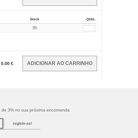
Stock
Qtde.
35
€
0.00
€
o de 3% no sua próxima encomenda
registe-se!