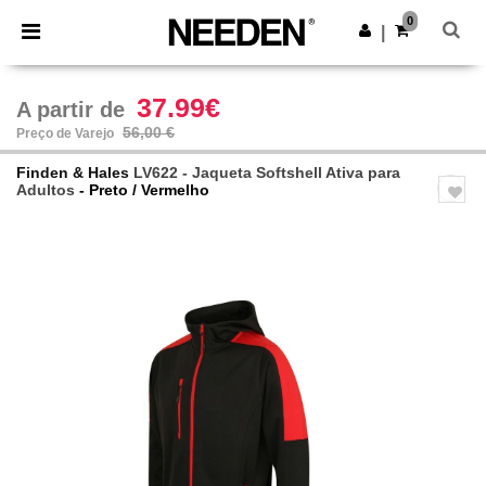
×
App Needen
0
Obter app
|
Melhores preços na app!
37.99€
A partir de
56,00 €
Preço de Varejo
Finden & Hales
LV622 - Jaqueta Softshell Ativa para
Adultos
- Preto / Vermelho
Previous
Next