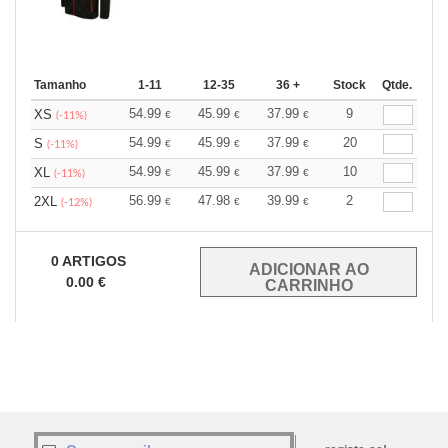
Tamanho
1-11
12-35
36 +
Stock
Qtde.
54.99
45.99
37.99
9
XS
€
€
€
(-11%)
54.99
45.99
37.99
20
S
€
€
€
(-11%)
54.99
45.99
37.99
10
XL
€
€
€
(-11%)
56.99
47.98
39.99
2
2XL
€
€
€
(-12%)
0
ARTIGOS
0.00
€