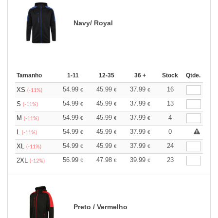
Navy/ Royal
Tamanho
1-11
12-35
36 +
Stock
Qtde.
54.99
45.99
37.99
16
XS
€
€
€
(-11%)
54.99
45.99
37.99
13
S
€
€
€
(-11%)
54.99
45.99
37.99
4
M
€
€
€
(-11%)
54.99
45.99
37.99
0
L
€
€
€
(-11%)
54.99
45.99
37.99
24
XL
€
€
€
(-11%)
56.99
47.98
39.99
23
2XL
€
€
€
(-12%)
Preto / Vermelho