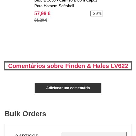
B&C BC650 - Camisola Com Capuz
Para Homem Softshell
57,99 €
-29%
81,20 €
Comentários sobre Finden & Hales LV622
Adicionar um comentário
Bulk Orders