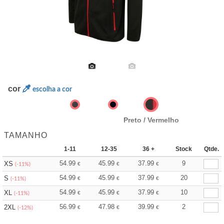
cor
escolha a cor
Preto / Vermelho
TAMANHO
1-11
12-35
36 +
Stock
Qtde.
54.99
45.99
37.99
9
XS
€
€
€
(-11%)
54.99
45.99
37.99
20
S
€
€
€
(-11%)
54.99
45.99
37.99
10
XL
€
€
€
(-11%)
56.99
47.98
39.99
2
2XL
€
€
€
(-12%)