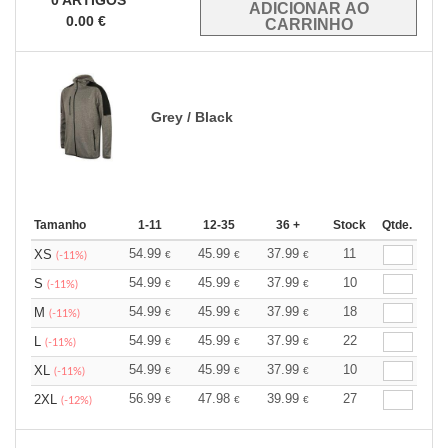
0
ARTIGOS
0.00
€
Grey / Black
Tamanho
1-11
12-35
36 +
Stock
Qtde.
54.99
45.99
37.99
11
XS
€
€
€
(-11%)
54.99
45.99
37.99
10
S
€
€
€
(-11%)
54.99
45.99
37.99
18
M
€
€
€
(-11%)
54.99
45.99
37.99
22
L
€
€
€
(-11%)
54.99
45.99
37.99
10
XL
€
€
€
(-11%)
56.99
47.98
39.99
27
2XL
€
€
€
(-12%)