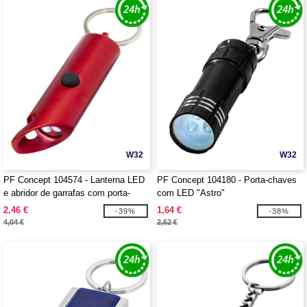
W32
W32
PF Concept 104574 - Lanterna LED
PF Concept 104180 - Porta-chaves
e abridor de garrafas com porta-
com LED "Astro"
chaves de alumínio reciclado "Flare"
2,46 €
1,64 €
-39%
-38%
4,04 €
2,62 €