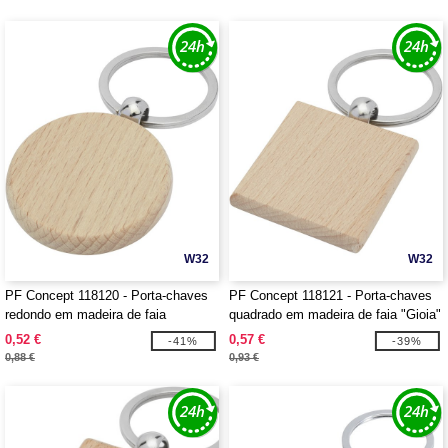
W32
W32
PF Concept 118120 - Porta-chaves
PF Concept 118121 - Porta-chaves
redondo em madeira de faia
quadrado em madeira de faia "Gioia"
"Giovanni"
0,52 €
0,57 €
-41%
-39%
0,88 €
0,93 €