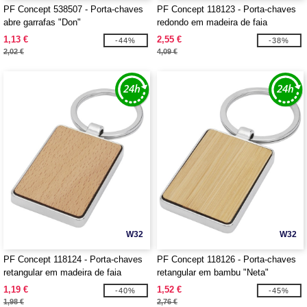
PF Concept 538507 - Porta-chaves
PF Concept 118123 - Porta-chaves
abre garrafas "Don"
redondo em madeira de faia
"Moreno"
1,13 €
2,55 €
-44%
-38%
2,02 €
4,09 €
W32
W32
PF Concept 118124 - Porta-chaves
PF Concept 118126 - Porta-chaves
retangular em madeira de faia
retangular em bambu "Neta"
"Mauro"
1,19 €
1,52 €
-40%
-45%
1,98 €
2,76 €