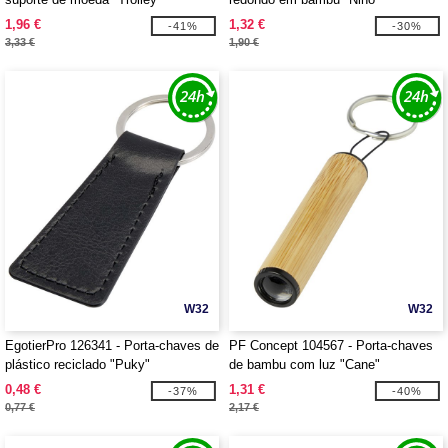
1,96 €
1,32 €
-41%
-30%
3,33 €
1,90 €
W32
W32
EgotierPro 126341 - Porta-chaves de
PF Concept 104567 - Porta-chaves
plástico reciclado "Puky"
de bambu com luz "Cane"
0,48 €
1,31 €
-37%
-40%
0,77 €
2,17 €