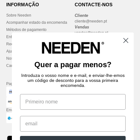
INFORMAÇÃO
CONTACTE-NOS
Sobre Needen
Cliente
cliente@needen.pt
Acompanhar estado da encomenda
Vendas
Métodos de pagamento
vendas@needen.pt
Entrega
Reembolsos / devoluções
Ajuda & FAQs
Nossos compromissos
Quer a pagar menos?
Carreiras
Introduza o vosso nome e e-mail, e enviar-lhe-emos
um código de desconto para a vossa primeira
Pague com
encomenda.
Enviamos com