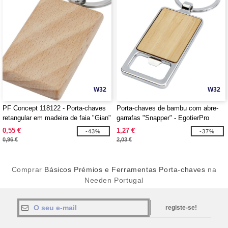
W32
W32
PF Concept 118122 - Porta-chaves
Porta-chaves de bambu com abre-
retangular em madeira de faia "Gian"
garrafas "Snapper" - EgotierPro
126340
0,55 €
1,27 €
-43%
-37%
0,96 €
2,03 €
Comprar
Básicos Prémios e Ferramentas Porta-chaves
na
Needen Portugal
registe-se!