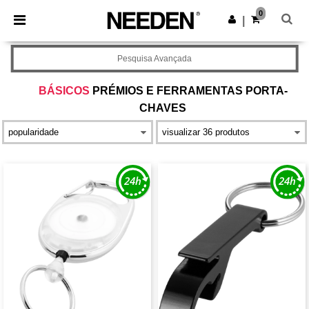
×
App Needen
0
Obter app
|
Melhores preços na app!
Pesquisa Avançada
BÁSICOS
PRÉMIOS E FERRAMENTAS PORTA-
CHAVES