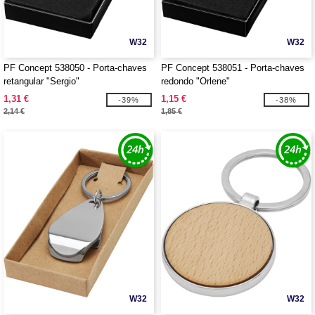
W32
W32
PF Concept 538050 - Porta-chaves
PF Concept 538051 - Porta-chaves
retangular "Sergio"
redondo "Orlene"
1,31 €
1,15 €
-39%
-38%
2,14 €
1,85 €
W32
W32