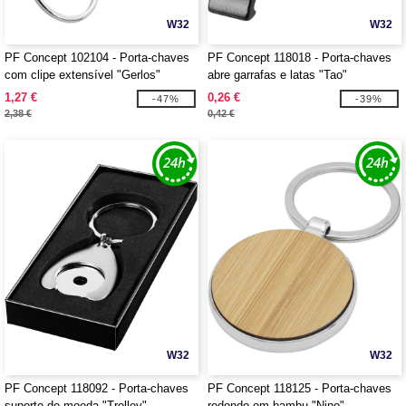
W32
W32
PF Concept 102104 - Porta-chaves
PF Concept 118018 - Porta-chaves
com clipe extensível "Gerlos"
abre garrafas e latas "Tao"
1,27 €
0,26 €
-47%
-39%
2,38 €
0,42 €
W32
W32
PF Concept 118092 - Porta-chaves
PF Concept 118125 - Porta-chaves
suporte de moeda "Trolley"
redondo em bambu "Nino"