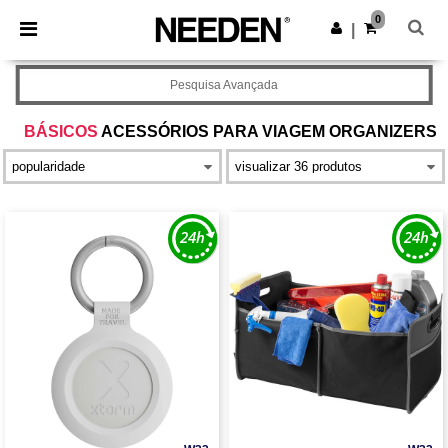
×
App Needen
0
Obter app
|
Melhores preços na app!
Pesquisa Avançada
BÁSICOS
ACESSÓRIOS PARA VIAGEM ORGANIZERS