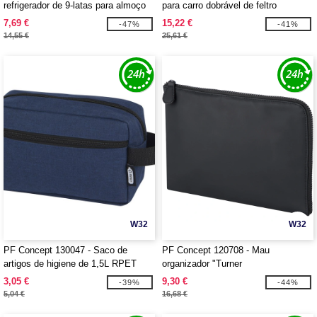
refrigerador de 9-latas para almoço
para carro dobrável de feltro
em RPET GRS "Tundra"
reciclado GRS "Felta"
7,69 €
15,22 €
-47%
-41%
14,55 €
25,61 €
W32
W32
PF Concept 130047 - Saco de
PF Concept 120708 - Mau
artigos de higiene de 1,5L RPET
organizador "Turner
com certificado GRS "Ross"
3,05 €
9,30 €
-39%
-44%
5,04 €
16,68 €