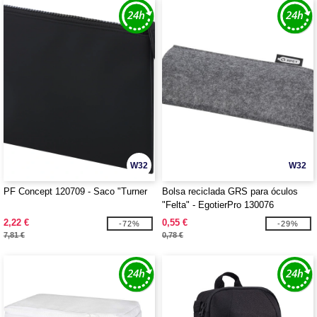
W32
W32
PF Concept 120709 - Saco "Turner
Bolsa reciclada GRS para óculos
"Felta" - EgotierPro 130076
2,22 €
0,55 €
-72%
-29%
7,81 €
0,78 €