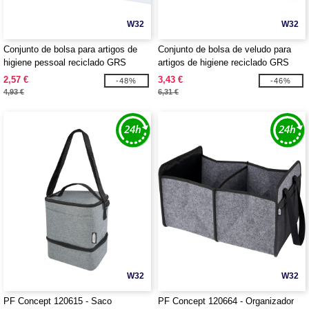
W32
W32
Conjunto de bolsa para artigos de
Conjunto de bolsa de veludo para
higiene pessoal reciclado GRS
artigos de higiene reciclado GRS
"Swift" - EgotierPro 120768
"Swift" - EgotierPro 120769
2,57 €
3,43 €
-48%
-46%
4,93 €
6,31 €
W32
W32
PF Concept 120615 - Saco
PF Concept 120664 - Organizador