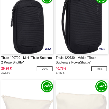
W32
W32
Thule 120729 - Mini "Thule Subterra
Thule 120730 - Médio "Thule
2 PowerShuttle"
Subterra 2 PowerShuttle"
29,26 €
40,78 €
-27%
-29%
39,83 €
57,82 €