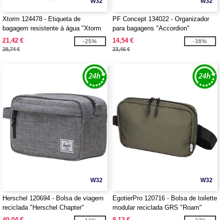
W32
W32
Xtorm 124478 - Etiqueta de
PF Concept 134022 - Organizador
bagagem resistente à água "Xtorm
para bagagens "Accordion"
XTAG2A0"
21,42 €
14,54 €
-25%
-38%
28,74 €
23,46 €
W32
W32
Herschel 120694 - Bolsa de viagem
EgotierPro 120716 - Bolsa de toilette
reciclada "Herschel Chapter"
modular reciclada GRS "Roam"
40,04 €
8,13 €