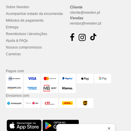
Sobre Needen
Cliente
cliente@needen.pt
Acompanhar estado da encomenda
Vendas
Métodos de pagamento
vendas@needen.pt
Entrega
Reembolsos / devoluções
Ajuda & FAQs
Nossos compromissos
Carreiras
Pague com
Enviamos com