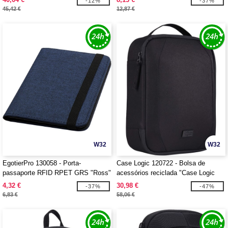
-12%
-37%
45,42 €
12,87 €
W32
W32
EgotierPro 130058 - Porta-
Case Logic 120722 - Bolsa de
passaporte RFID RPET GRS "Ross"
acessórios reciclada "Case Logic
Invigo"
4,32 €
30,98 €
-37%
-47%
6,83 €
58,06 €