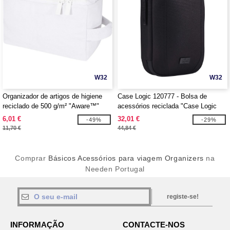
W32
W32
Organizador de artigos de higiene
Case Logic 120777 - Bolsa de
reciclado de 500 g/m² "Aware™"
acessórios reciclada "Case Logic
"Pack" - EgotierPro 120746
Invigo"
6,01 €
32,01 €
-49%
-29%
11,70 €
44,84 €
Comprar
Básicos Acessórios para viagem Organizers
na
Needen Portugal
registe-se!
INFORMAÇÃO
CONTACTE-NOS