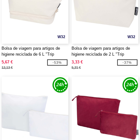
W32
W32
Bolsa de viagem para artigos de
Bolsa de viagem para artigos de
higiene reciclada de 6 L "Trip
higiene reciclada de 2 L "Trip
Aware™" - EgotierPro 120766
Aware™" - EgotierPro 120767
5,67 €
3,33 €
-53%
-37%
12,13 €
5,31 €