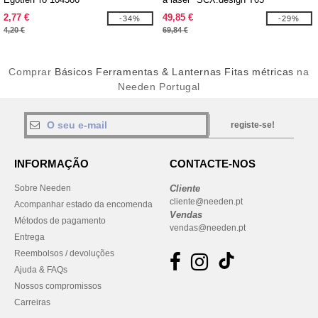
2,77 €
49,85 €
-34%
-29%
4,20 €
69,84 €
Comprar
Básicos Ferramentas & Lanternas Fitas métricas
na
Needen Portugal
registe-se!
INFORMAÇÃO
CONTACTE-NOS
Sobre Needen
Cliente
cliente@needen.pt
Acompanhar estado da encomenda
Vendas
Métodos de pagamento
vendas@needen.pt
Entrega
Reembolsos / devoluções
Ajuda & FAQs
Nossos compromissos
Carreiras