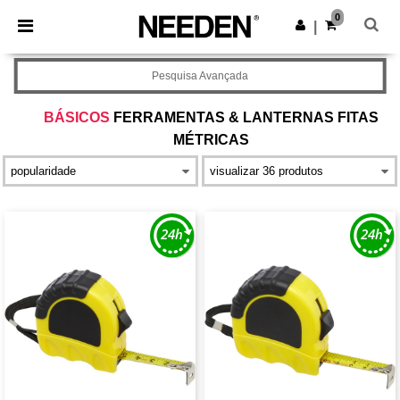
×
App Needen
0
Obter app
|
Melhores preços na app!
Pesquisa Avançada
BÁSICOS
FERRAMENTAS & LANTERNAS FITAS
MÉTRICAS