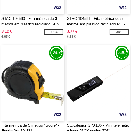
W32
W32
STAC 104580 - Fita métrica de 3
STAC 104581 - Fita métrica de 5
metros em plástico reciclado RCS
metros em plástico reciclado RCS
"Rule"
"Rule"
3,12 €
3,77 €
-48%
-39%
6,05 €
6,18 €
W32
W32
Fita métrica de 5 metros "Score" -
SCX.design 2PX136 - Mini telémetro
EgotierPro 104586
a laser "SCX.design T05"