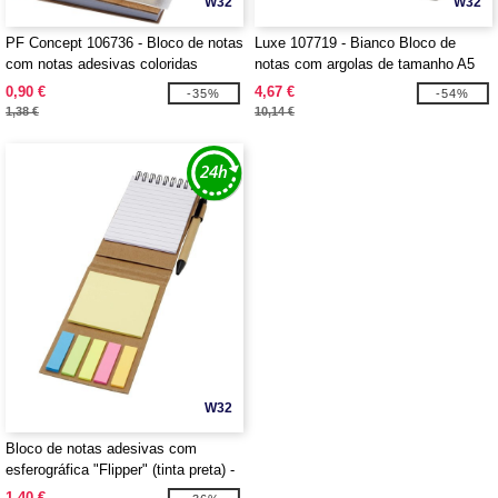
W32
W32
PF Concept 106736 - Bloco de notas
Luxe 107719 - Bianco Bloco de
com notas adesivas coloridas
notas com argolas de tamanho A5
"Spiral"
0,90 €
4,67 €
-35%
-54%
1,38 €
10,14 €
W32
Bloco de notas adesivas com
esferográfica "Flipper" (tinta preta) -
EgotierPro 107988
1,40 €