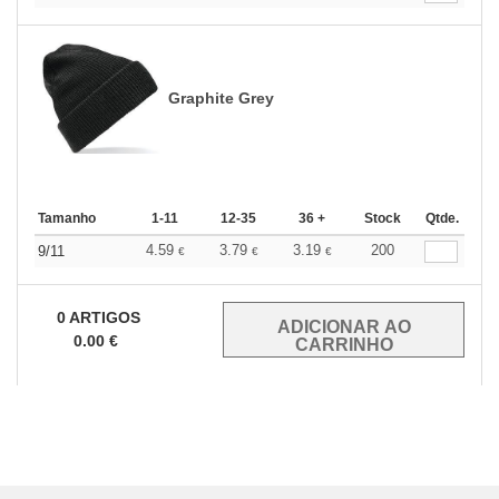
Graphite Grey
Tamanho
1-11
12-35
36 +
Stock
Qtde.
4.59
3.79
3.19
200
9/11
€
€
€
0
ARTIGOS
0.00
€