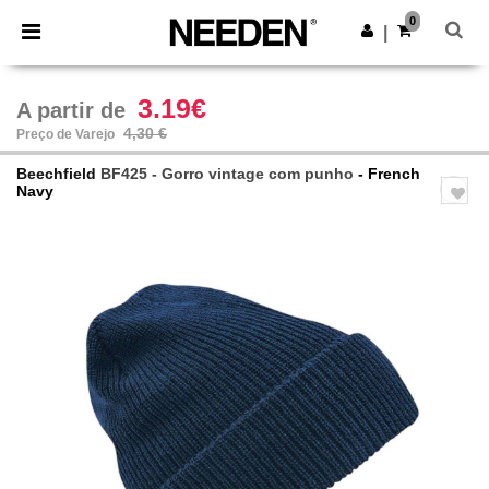
×
App Needen
0
Obter app
|
Melhores preços na app!
3.19€
A partir de
4,30 €
Preço de Varejo
Beechfield
BF425 - Gorro vintage com punho
- French
Navy
Previous
Next