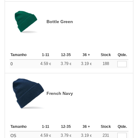
Bottle Green
Tamanho
1-11
12-35
36 +
Stock
Qtde.
4.59
3.79
3.19
188
0
€
€
€
French Navy
Tamanho
1-11
12-35
36 +
Stock
Qtde.
4.59
3.79
3.19
231
OS
€
€
€