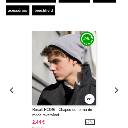
acessórios
beechfield
W1
Result RC046 - Chapéu de forma de
moda reversível
2,44 €
-7%