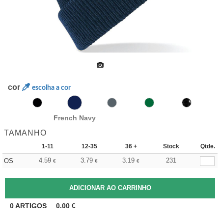
cor
escolha a cor
French Navy
TAMANHO
1-11
12-35
36 +
Stock
Qtde.
4.59
3.79
3.19
231
OS
€
€
€
0
ARTIGOS
0.00
€