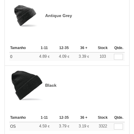
Antique Grey
Tamanho
1-11
12-35
36 +
Stock
Qtde.
4.89
4.09
3.39
103
0
€
€
€
Black
Tamanho
1-11
12-35
36 +
Stock
Qtde.
4.59
3.79
3.19
3322
OS
€
€
€