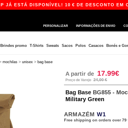
ESTÁ DISPONÍVEL! 10 € DE DESCONTO EM COMPR
PERSONALIZAR
INFORMAÇÕES DE ENVIO
CO
Brindes promo
T-Shirts
Sweats
Sacos
Polos
Casacos
Bonés e Gor
>
>
>
mochilas
unisex
bag base
17.99€
A partir de
24,00 €
Preço de Varejo
Bag Base
BG855 - Moch
Military Green
ARMAZÉM
W1
Free shipping on orders over 79 