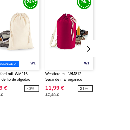
W1
W1
SONALIZE-O!
ford mill WM216 -
Westford mill WM812 -
Bag Base BG1000
 de fio de algodão
Saco de mar orgânico
zip
ium
9 €
11,99 €
2,19 €
-80%
-31%
 €
17,40 €
2,80 €