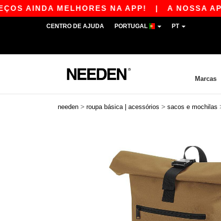
 AINDA MELHORES NA APP!
|
A NOSSA APP JÁ 
CENTRO DE AJUDA
PORTUGAL
PT
Marcas
>
>
needen
roupa básica | acessórios
sacos e mochilas