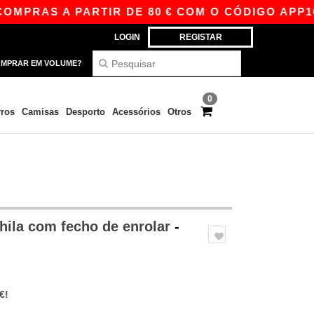
AS A PARTIR DE 80 € COM O CÓDIGO APP10 – P
LOGIN
REGISTAR
MPRAR EM VOLUME?
0
ros
Camisas
Desporto
Acessórios
Otros
ila com fecho de enrolar
-
€!