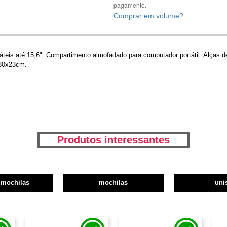
pagamento.
Comprar em volume?
teis até 15,6". Compartimento almofadado para computador portátil. Alças 
 30x23cm.
Produtos interessantes
 mochilas
mochilas
uni