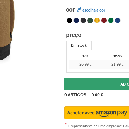
cor
escolha a cor
preço
Em stock
1-11
12-35
26.99
21.99
€
€
0
ARTIGOS
0.00
€
É representante de uma empresa? Para 