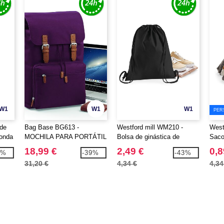
W1
W1
W1
PER
de
Bag Base BG613 -
Westford mill WM210 -
West
onda
MOCHILA PARA PORTÁTIL
Bolsa de ginástica de
Saco
VINTAGE
algodão
prem
18,99 €
2,49 €
0,8
9%
-39%
-43%
31,20 €
4,34 €
4,34