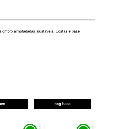
de ombro almofadadas ajustáveis. Costas e base
sex
bag base