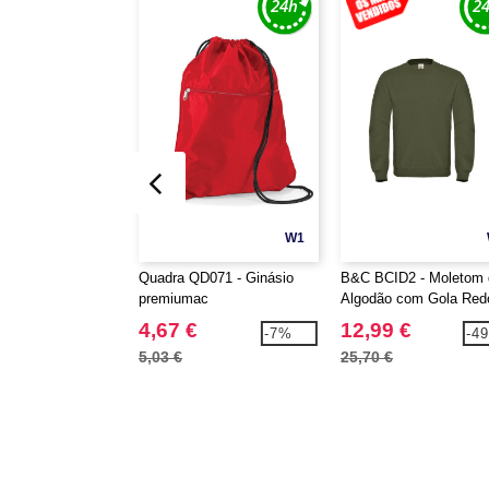
W1
Quadra QD071 - Ginásio
B&C BCID2 - Moletom 
premiumac
Algodão com Gola Red
4,67 €
12,99 €
-7%
-4
5,03 €
25,70 €