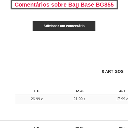
Comentários sobre Bag Base BG855
Adicionar um comentário
0
ARTIGOS
1-11
12-35
36 +
26.99
21.99
17.99
€
€