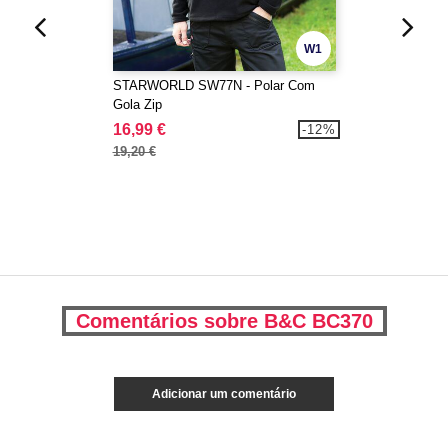
W1
STARWORLD SW77N - Polar Com
Gola Zip
16,99 €
-12%
19,20 €
Comentários sobre B&C BC370
Adicionar um comentário