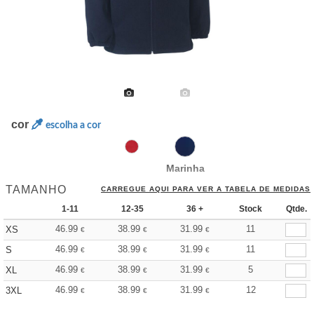
cor
escolha a cor
Marinha
TAMANHO
CARREGUE AQUI PARA VER A TABELA DE MEDIDAS
1-11
12-35
36 +
Stock
Qtde.
46.99
38.99
31.99
11
XS
€
€
€
46.99
38.99
31.99
11
S
€
€
€
46.99
38.99
31.99
5
XL
€
€
€
46.99
38.99
31.99
12
3XL
€
€
€