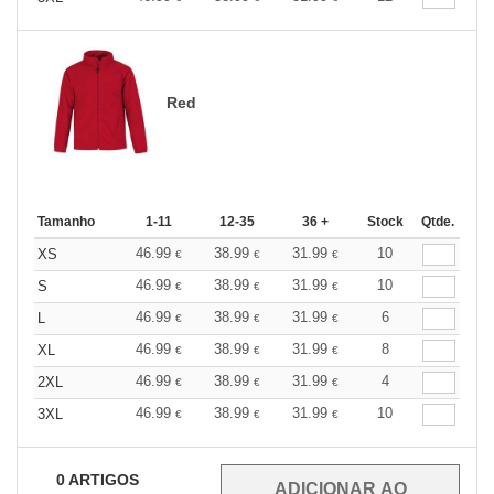
Red
Tamanho
1-11
12-35
36 +
Stock
Qtde.
46.99
38.99
31.99
10
XS
€
€
€
46.99
38.99
31.99
10
S
€
€
€
46.99
38.99
31.99
6
L
€
€
€
46.99
38.99
31.99
8
XL
€
€
€
46.99
38.99
31.99
4
2XL
€
€
€
46.99
38.99
31.99
10
3XL
€
€
€
0
ARTIGOS