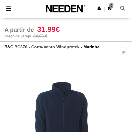
×
App Needen
0
Obter app
|
Melhores preços na app!
31.99€
A partir de
84,06 €
Preço de Varejo
B&C
BC370 - Corta-Vento Windprotek
- Marinha
Previous
Next