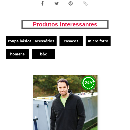
Produtos interessantes
roupa básica | acessórios
casacos
micro forro
homens
b&c