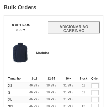
Bulk Orders
0
ARTIGOS
0.00
€
Marinha
Tamanho
1-11
12-35
36 +
Stock
Qtde.
46.99
38.99
31.99
11
XS
€
€
€
46.99
38.99
31.99
11
S
€
€
€
46.99
38.99
31.99
5
XL
€
€
€
46.99
38.99
31.99
12
3XL
€
€
€