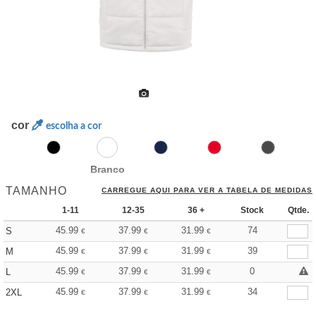
cor
escolha a cor
Branco
TAMANHO
CARREGUE AQUI PARA VER A TABELA DE MEDIDAS
1-11
12-35
36 +
Stock
Qtde.
45.99
37.99
31.99
74
S
€
€
€
45.99
37.99
31.99
39
M
€
€
€
45.99
37.99
31.99
0
L
€
€
€
45.99
37.99
31.99
34
2XL
€
€
€