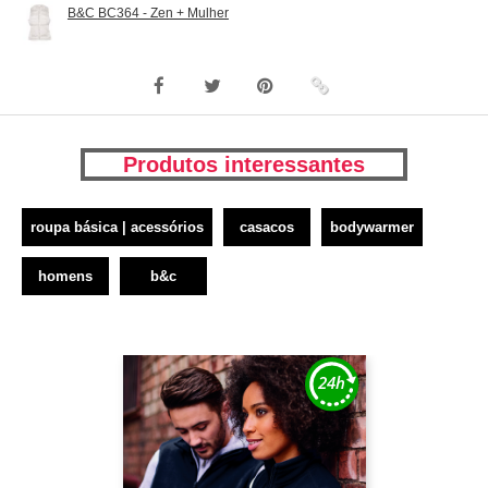
B&C BC364 - Zen + Mulher
Produtos interessantes
roupa básica | acessórios
casacos
bodywarmer
homens
b&c