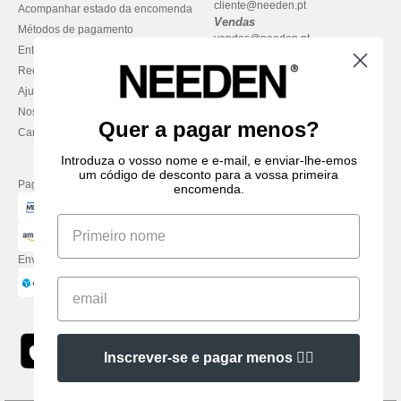
cliente@needen.pt
Acompanhar estado da encomenda
Vendas
Métodos de pagamento
vendas@needen.pt
Entrega
Reembolsos / devoluções
Ajuda & FAQs
Nossos compromissos
Quer a pagar menos?
Carreiras
Introduza o vosso nome e e-mail, e enviar-lhe-emos
um código de desconto para a vossa primeira
Pague com
encomenda.
Enviamos com
Inscrever-se e pagar menos 👍🏼