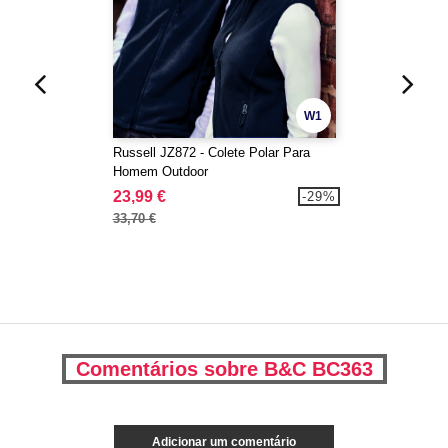
W1
Russell JZ872 - Colete Polar Para
Homem Outdoor
23,99 €
-29%
33,70 €
Comentários sobre B&C BC363
Adicionar um comentário