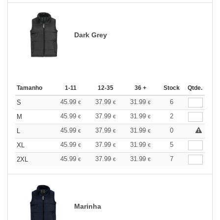
Dark Grey
Tamanho
1-11
12-35
36 +
Stock
Qtde.
45.99
37.99
31.99
6
S
€
€
€
45.99
37.99
31.99
2
M
€
€
€
45.99
37.99
31.99
0
L
€
€
€
45.99
37.99
31.99
5
XL
€
€
€
45.99
37.99
31.99
7
2XL
€
€
€
Marinha