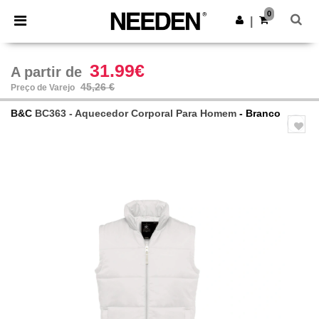
×
App Needen
0
Obter app
|
Melhores preços na app!
31.99€
A partir de
45,26 €
Preço de Varejo
B&C
BC363 - Aquecedor Corporal Para Homem
- Branco
Previous
Next