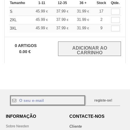
Tamanho
1-11
12-35
36 +
Stock
Qtde.
45.99
37.99
31.99
17
S
€
€
€
45.99
37.99
31.99
2
2XL
€
€
€
45.99
37.99
31.99
9
3XL
€
€
€
0
ARTIGOS
0.00
€
registe-se!
INFORMAÇÃO
CONTACTE-NOS
Sobre Needen
Cliente