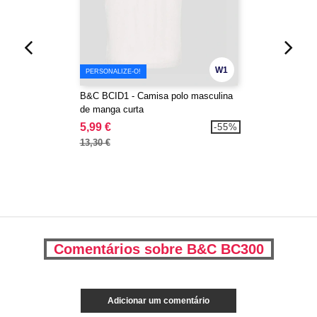
W1
PERSONALIZE-O!
B&C BCID1 - Camisa polo masculina
de manga curta
5,99 €
-55%
13,30 €
Comentários sobre B&C BC300
Adicionar um comentário