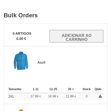
Bulk Orders
0
ARTIGOS
0.00
€
Atoll
Tamanho
1-11
12-35
36 +
Stock
Qtde.
17.99
14.99
11.99
0
2XL
€
€
€