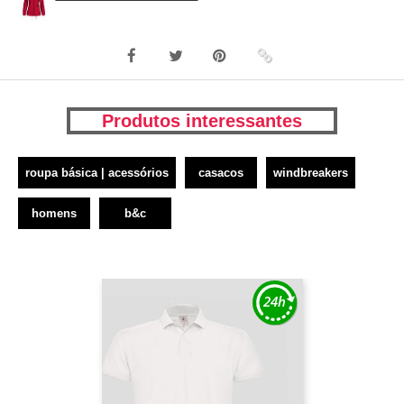
Produtos interessantes
roupa básica | acessórios
casacos
windbreakers
homens
b&c