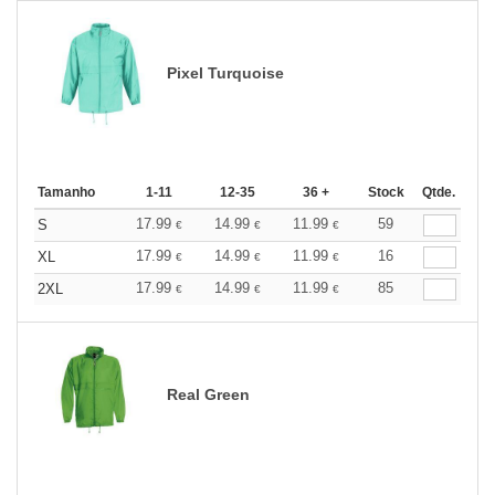
Pixel Turquoise
Tamanho
1-11
12-35
36 +
Stock
Qtde.
17.99
14.99
11.99
59
S
€
€
€
17.99
14.99
11.99
16
XL
€
€
€
17.99
14.99
11.99
85
2XL
€
€
€
Real Green