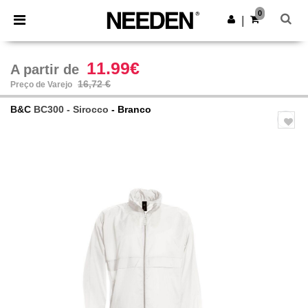
×
App Needen
0
Obter app
|
Melhores preços na app!
11.99€
A partir de
16,72 €
Preço de Varejo
B&C
BC300 - Sirocco
- Branco
Previous
Next