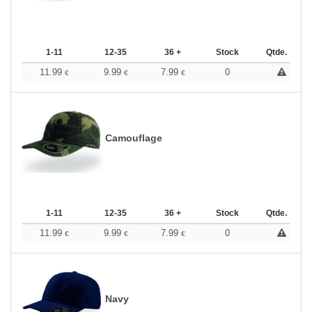
1-11
12-35
36 +
Stock
Qtde.
11.99
9.99
7.99
0
€
€
€
Camouflage
1-11
12-35
36 +
Stock
Qtde.
11.99
9.99
7.99
0
€
€
€
Navy