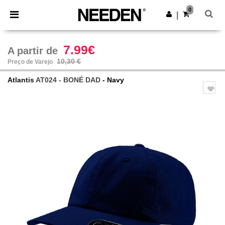
×
App Needen
0
Obter app
|
Melhores preços na app!
7.99€
A partir de
10,30 €
Preço de Varejo
Atlantis
AT024 - BONÉ DAD
- Navy
Previous
Next