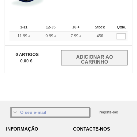
1-11
12-35
36 +
Stock
Qtde.
11.99
9.99
7.99
456
€
€
€
0
ARTIGOS
0.00
€
registe-se!
INFORMAÇÃO
CONTACTE-NOS