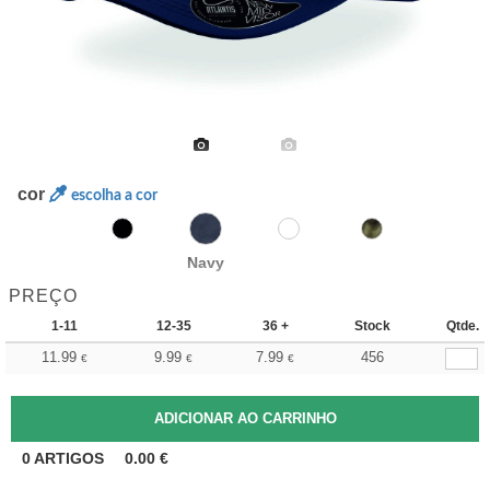
cor
escolha a cor
Navy
PREÇO
1-11
12-35
36 +
Stock
Qtde.
11.99
9.99
7.99
456
€
€
€
0
ARTIGOS
0.00
€