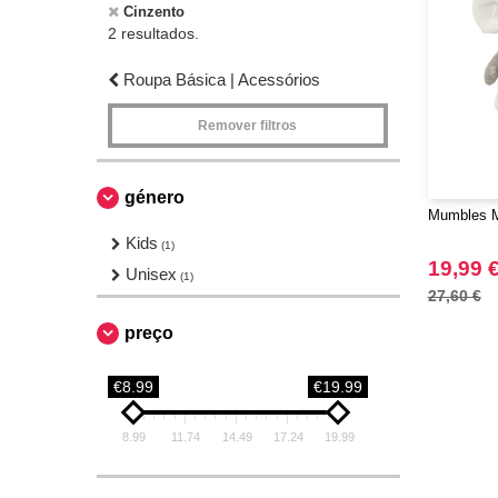
Cinzento
2 resultados.
Roupa Básica | Acessórios
Remover filtros
género
Mumbles M
Kids
(1)
19,99 
Unisex
(1)
27,60 €
preço
€8.99
€19.99
8.99
11.74
14.49
17.24
19.99