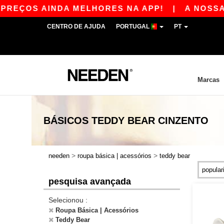
PREÇOS AINDA MELHORES NA APP!
|
A NOSSA A
CENTRO DE AJUDA
PORTUGAL
PT
Marcas
BÁSICOS
TEDDY BEAR CINZENTO
>
>
needen
roupa básica | acessórios
teddy bear
pesquisa avançada
Selecionou :
Roupa Básica | Acessórios
Teddy Bear