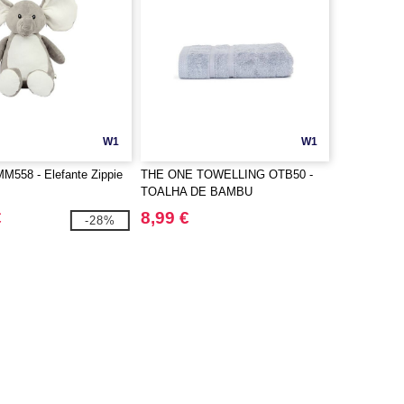
W1
W1
M558 - Elefante Zippie
THE ONE TOWELLING OTB50 -
TOALHA DE BAMBU
€
8,99 €
-28%