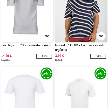
W1
W1
Tee Jays TJ520 - Camiseta homem
Russell RU108B - Camiseta infantil
orgânica
14,99 €
3,99 €
-15%
-54%
17,60 €
8,70 €