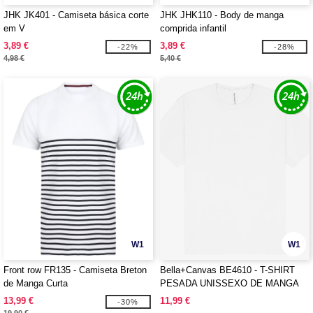
JHK JK401 - Camiseta básica corte
JHK JHK110 - Body de manga
em V
comprida infantil
3,89 €
3,89 €
-22%
-28%
4,98 €
5,40 €
W1
W1
Front row FR135 - Camiseta Breton
Bella+Canvas BE4610 - T-SHIRT
de Manga Curta
PESADA UNISSEXO DE MANGA
CURTA
13,99 €
11,99 €
-30%