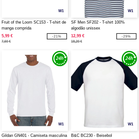
W1
W1
Fruit of the Loom SC153 - T-shirt de
SF Men SF202 - T-shirt 100%
manga comprida
algodão unissex
5,99 €
12,99 €
-21%
-29%
7,60 €
18,20 €
W1
W1
Gildan GN401 - Camiseta masculina
B&C BC230 - Beisebol