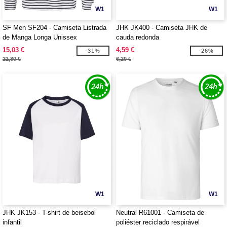
W1
W1
SF Men SF204 - Camiseta Listrada
JHK JK400 - Camiseta JHK de
de Manga Longa Unissex
cauda redonda
15,03 €
4,59 €
-31%
-26%
21,80 €
6,20 €
W1
W1
JHK JK153 - T-shirt de beisebol
Neutral R61001 - Camiseta de
infantil
poliéster reciclado respirável