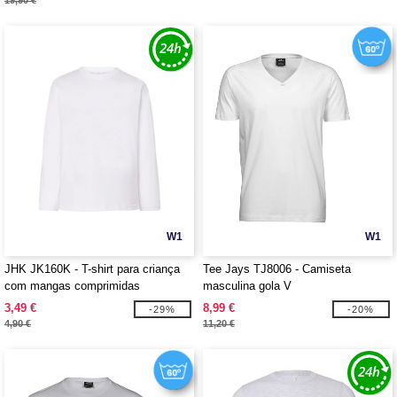
19,90 €
W1
W1
JHK JK160K - T-shirt para criança
Tee Jays TJ8006 - Camiseta
com mangas comprimidas
masculina gola V
3,49 €
8,99 €
-29%
-20%
4,90 €
11,20 €