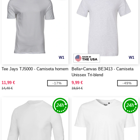
W1
W1
Tee Jays TJ5000 - Camiseta homem
Bella+Canvas BE3413 - Camiseta
Unissex Tri-blend
11,99 €
9,99 €
-17%
-49%
14,40 €
19,54 €