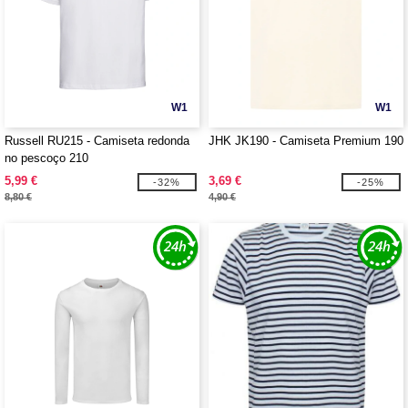
W1
W1
Russell RU215 - Camiseta redonda
JHK JK190 - Camiseta Premium 190
no pescoço 210
5,99 €
3,69 €
-32%
-25%
8,80 €
4,90 €