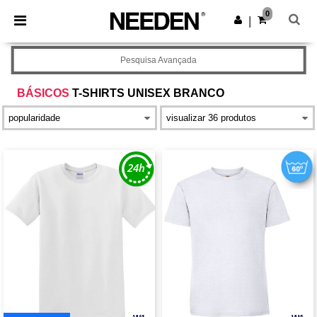
×
App Needen
0
Obter app
|
Melhores preços na app!
Pesquisa Avançada
BÁSICOS
T-SHIRTS UNISEX BRANCO