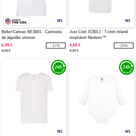
W1
W1
Bella+Canvas BE3001 - Camiseta
Just Cool JC001J - T-shirt infantil
de algodão unissex
respirável Neoteric™
6,99 €
4,69 €
-17%
-25%
8,39 €
6,30 €
W1
W1