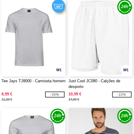
W1
W1
Tee Jays TJ8000 - Camiseta homem
Just Cool JC080 - Calções de
desporto
8,99 €
10,99 €
-20%
-22%
11,20 €
14,00 €