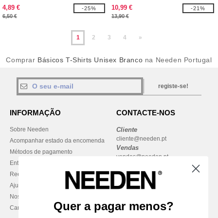
4,89 €
10,99 €
-25%
-21%
6,50 €
13,90 €
1
2
3
4
»
Comprar
Básicos T-Shirts Unisex Branco
na Needen Portugal
registe-se!
INFORMAÇÃO
CONTACTE-NOS
Sobre Needen
Cliente
cliente@needen.pt
Acompanhar estado da encomenda
Vendas
Métodos de pagamento
vendas@needen.pt
Entrega
Reembolsos / devoluções
Ajuda & FAQs
Nossos compromissos
Quer a pagar menos?
Carreiras