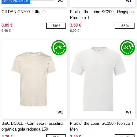
W1
W1
PERSONALIZE-O!
GILDAN GN200 - Ultra-T
Fruit of the Loom SC200 - Ringspun
Premium T
3,89 €
3,59 €
-59%
-55%
9,40 €
8,00 €
W1
W1
B&C BC01B - Camiseta masculina
Fruit of the Loom SC150 - Icônico T
orgânica gola redonda 150
Men
4,79 €
2,49 €