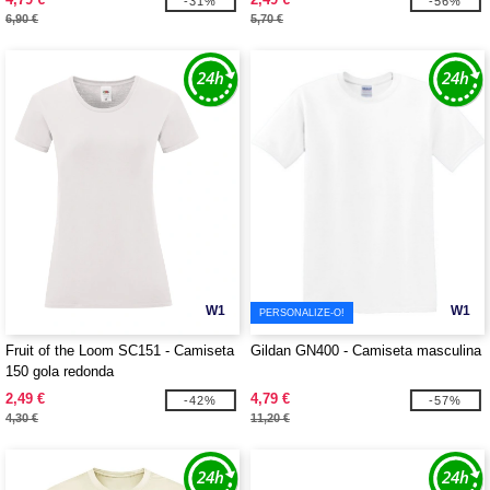
-31%
-56%
6,90 €
5,70 €
W1
W1
PERSONALIZE-O!
Fruit of the Loom SC151 - Camiseta
Gildan GN400 - Camiseta masculina
150 gola redonda
2,49 €
4,79 €
-42%
-57%
4,30 €
11,20 €