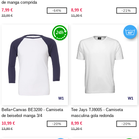
de manga comprida
7,99 €
8,99 €
-64%
-21%
22,00 €
11,30 €
W1
W1
Bella+Canvas BE3200 - Camiseta
Tee Jays TJ8005 - Camiseta
de beisebol manga 3/4
masculina gola redonda
10,99 €
8,99 €
-20%
-20%
13,80 €
11,20 €