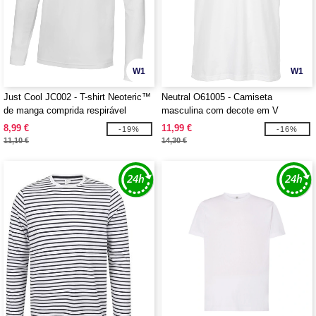
W1
W1
Just Cool JC002 - T-shirt Neoteric™
Neutral O61005 - Camiseta
de manga comprida respirável
masculina com decote em V
8,99 €
11,99 €
-19%
-16%
11,10 €
14,30 €