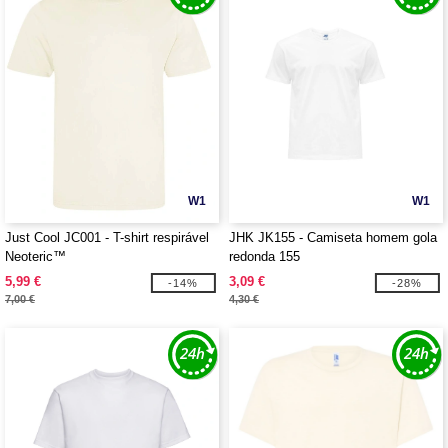
W1
W1
Just Cool JC001 - T-shirt respirável
JHK JK155 - Camiseta homem gola
Neoteric™
redonda 155
5,99 €
3,09 €
-14%
-28%
7,00 €
4,30 €