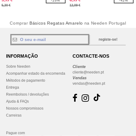
-25%
-42%
5,30 €
12,09 €
Comprar
Básicos Regatas Amarelo
na Needen Portugal
registe-se!
INFORMAÇÃO
CONTACTE-NOS
Sobre Needen
Cliente
cliente@needen.pt
Acompanhar estado da encomenda
Vendas
Métodos de pagamento
vendas@needen.pt
Entrega
Reembolsos / devoluções
Ajuda & FAQs
Nossos compromissos
Carreiras
Pague com