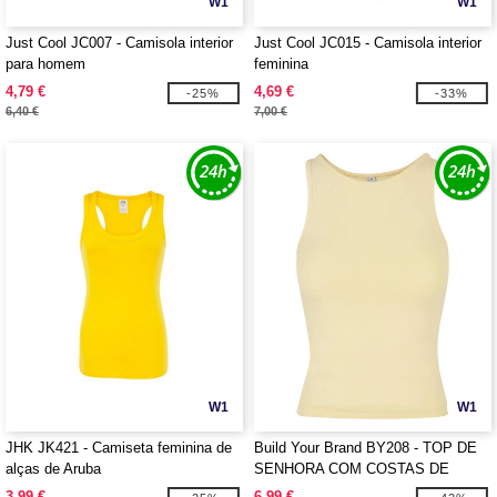
W1
W1
Just Cool JC007 - Camisola interior
Just Cool JC015 - Camisola interior
para homem
feminina
4,79 €
4,69 €
-25%
-33%
6,40 €
7,00 €
W1
W1
JHK JK421 - Camiseta feminina de
Build Your Brand BY208 - TOP DE
alças de Aruba
SENHORA COM COSTAS DE
CORRIDA
3,99 €
6,99 €