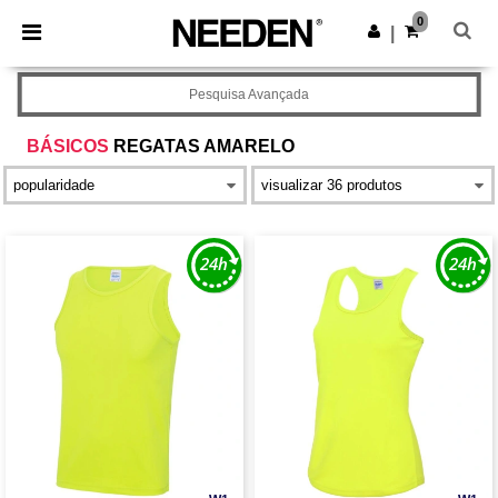
×
App Needen
0
Obter app
|
Melhores preços na app!
Pesquisa Avançada
BÁSICOS
REGATAS AMARELO