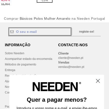
-23%
11,70 €
Comprar
Básicos Polos Mulher Amarelo
na Needen Portugal
registe-se!
INFORMAÇÃO
CONTACTE-NOS
Sobre Needen
Cliente
cliente@needen.pt
Acompanhar estado da encomenda
Vendas
Métodos de pagamento
vendas@needen.pt
Entrega
Reembolsos / devoluções
Ajuda & FAQs
Nossos compromissos
Carreiras
Quer a pagar menos?
Pague com
Introduza o vosso nome e e-mail, e enviar-lhe-emos