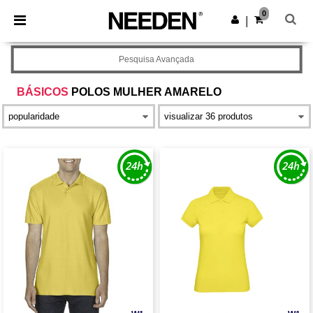
×
App Needen
0
Obter app
|
Melhores preços na app!
Pesquisa Avançada
BÁSICOS
POLOS MULHER AMARELO