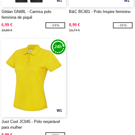
W1
W1
Gildan GN48L - Camisa polo
B&C BC401 - Polo Inspire feminino
feminina de piquê
6,99 €
8,99 €
-34%
-35%
10,60 €
13,74 €
W1
Just Cool JC045 - Pólo respirável
para mulher
8,99 €