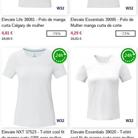
W32
W32
Elevate Life 38081 - Polo de manga
Elevate Essentials 39095 - Polo de
curta Calgary de mulher
Mulher manga curta de corte
confortável "Deimos"
4,81 €
4,29 €
-76%
-73%
19,65 €
15,81 €
W32
W32
Elevate NXT 37523 - T-shirt cool fit
Elevate Essentials 39020 - T-shirt
de manga curta GRS para mulher
cool fit de manga curta para mulher