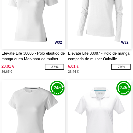
W32
W32
Elevate Life 38085 - Polo elástico de
Elevate Life 38087 - Polo de manga
manga curta Markham de mulher
comprida de mulher Oakville
23,01 €
6,01 €
-37%
-79%
36,65 €
28,44 €