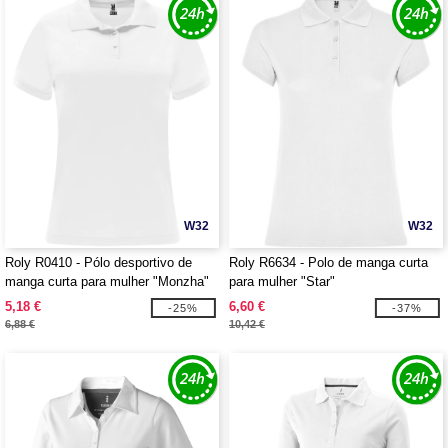
W32
W32
Roly R0410 - Pólo desportivo de
Roly R6634 - Polo de manga curta
manga curta para mulher "Monzha"
para mulher "Star"
5,18 €
6,60 €
-25%
-37%
6,88 €
10,42 €