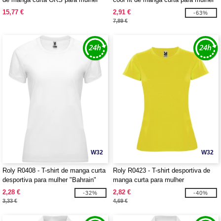
"Borax"
"Kratos"
15,77 €
2,91 €
-63%
7,89 €
W32
W32
Roly R0408 - T-shirt de manga curta
Roly R0423 - T-shirt desportiva de
desportiva para mulher "Bahrain"
manga curta para mulher
"Montecarlo"
2,28 €
2,82 €
-32%
-40%
3,33 €
4,69 €