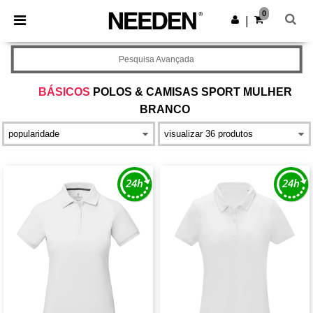
×
App Needen
0
Obter app
|
Melhores preços na app!
Pesquisa Avançada
BÁSICOS
POLOS & CAMISAS SPORT MULHER
BRANCO