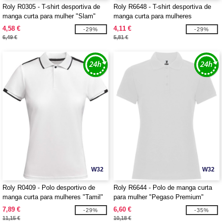
Roly R0305 - T-shirt desportiva de
Roly R6648 - T-shirt desportiva de
manga curta para mulher "Slam"
manga curta para mulheres
"Shanghai"
4,58 €
4,11 €
-29%
-29%
6,49 €
5,81 €
W32
W32
Roly R0409 - Polo desportivo de
Roly R6644 - Polo de manga curta
manga curta para mulheres "Tamil"
para mulher "Pegaso Premium"
7,89 €
6,60 €
-29%
-35%
11,15 €
10,18 €