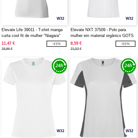
W32
W32
Elevate Life 39011 - T-shirt manga
Elevate NXT 37509 - Polo para
curta cool fit de mulher "Niagara"
mulher em material orgânico GOTS
"Graphite"
11,47 €
8,59 €
-43%
-60%
19,96 €
21,53 €
W32
W32